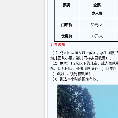
票类
全票
成人票
门市价
50
元
/
人
优惠价
30
元
/
人
订票须知：
（1）成人团队10人以上成团；学生团队1
幼儿团队小童，婴儿同样需要收费）；
（2）免票：1.2米以下的儿童，成人团队
队、幼儿团队、长者团队除外）；65岁
（1-6级），须凭有效证件；
（3）到达24小时前预定有效。