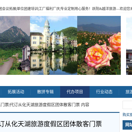
|企业包团会议拓展|单位团建培训|工厂福利厂庆|专业定制用心服务！跃阳
&
越洋旅游
—
欢迎您来电
>
拓展活动
散拼专辑
代办项目
行业动态
旅
惠门票|代订从化天湖旅游度假区团体散客门票 内容
购买旅
代订从化天湖旅游度假区团体散客门票
网