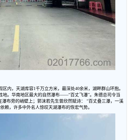
假区内，天湖库容
1
千万立方米，最深处
40
余米，湖畔群山环抱。
胜地。华南地区最大的自然瀑布
——“
百丈飞瀑
”
。朱德总司令当
在瀑布旁的峭壁上；郭沫若先生曾欣然赋诗：
“
百丈叠三瀑，一溪
代依赖，许多中外名人惊叹天湖瀑布的恢宏气势。