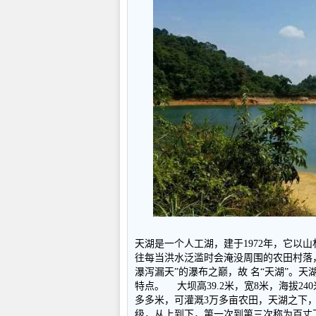
天湖是一个人工湖，建于
1972
年，它以山
往每当洪水泛滥时会淹没周围的农田村落
瀑泻漏天
”
的瀑布之巅，故 名
“
天湖
”
。天
特点。 大坝高
39.2
米，宽
8
米，海拔
240
多多米，可灌溉
3
万多亩农田，天湖之下
级，从上到下，第一次到第三次称为百丈