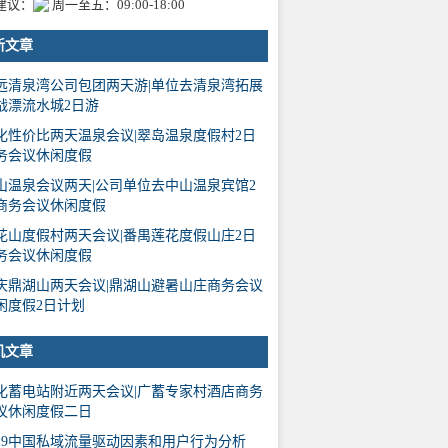
建议：
周一至五：09:00-18:00
新文章
远清泉湾公司包团两天游|单位去清泉湾拓展
战漂流水城2日游
化性价比两天温泉会议|翠岛温泉度假村2日
务会议休闲度假
山温泉会议两天|公司单位去中山温泉宾馆2
商务会议休闲度假
花山度假村两天会议|番禺莲花度假山庄2日
务会议休闲度假
庆鼎湖山两天会议|鼎湖山避暑山庄商务会议
闲度假2日计划
机文章
化蓄电站附近两天会议|广蓄专家村酒店商务
议休闲度假二日
019中国私域流量驱动因素和用户行为分析