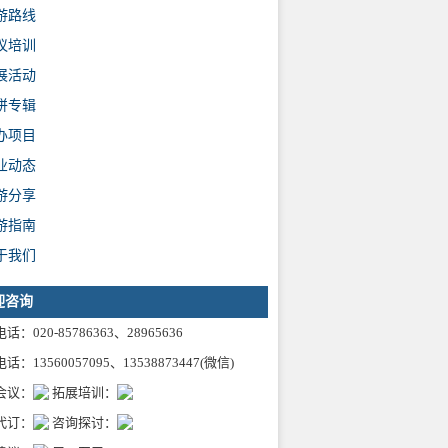
游路线
议培训
展活动
拼专辑
办项目
业动态
游分享
游指南
于我们
迎咨询
话：020-85786363、28965636
话：13560057095、13538873447(微信)
会议：
拓展培训：
代订：
咨询探讨：