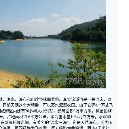
林、湖水、瀑布和山珍野味而著称。其实流溪河是一段河床，以
，建起天湖这个大坝后，可以蓄水灌溉农田。由于它建在
“
万丈飞
湖旅游区内建有
20
多幢大小别墅，建筑面积
6
万平方米，极富民族
米，占地面积
13.6
平方公里。水为蓄水量
1034
万立方米，水深
40
，在翠绿的峰峦间，有著名的
“
温泉三瀑
”
。它是天然瀑布，分为五
飞涛瀑，第四级称为飞虹瀑，第五级称为香粉瀑 西边
4
千米处，