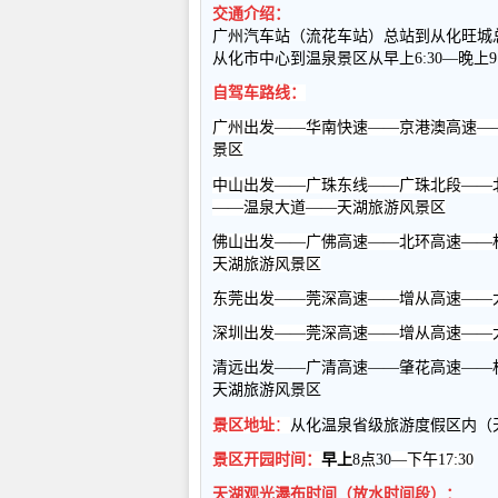
交通介绍：
广州汽车站（流花车站）总站到从化旺城
从化市中心到温泉景区从早上
6:30—
晚上
9
自驾车路线：
广州出发——华南快速——京港澳高速—
景区
中山出发——广珠东线——广珠北段——
——温泉大道——天湖旅游风景区
佛山出发——广佛高速——北环高速——
天湖旅游风景区
东莞出发——莞深高速——增从高速——
深圳出发——莞深高速——增从高速——
清远出发——广清高速——肇花高速——
天湖旅游风景区
景区地址
：
从化温泉省级旅游度假区内
（
景区开园时间：
早上
8
点
30
—下午
17:30
天湖观光瀑布时间
（放水时间段）：