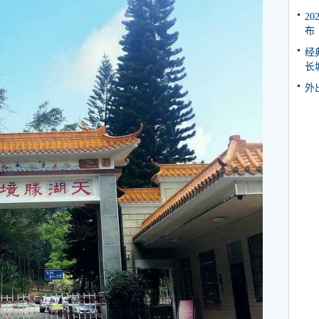
2
布
经
长
外