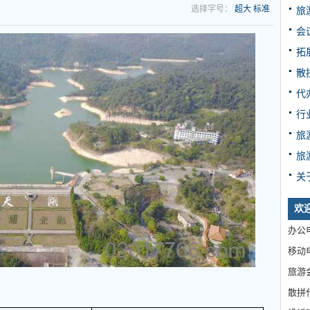
选择字号：
超大
标准
旅
会
拓
散
代
行
旅
旅
关
欢
办公电
移动电
旅游
散拼