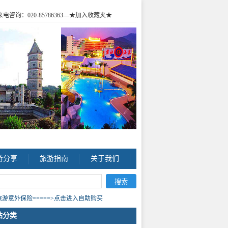
咨询：020-85786363
—★加入收藏夹★
游分享
旅游指南
关于我们
游意外保险=====>点击进入自助购买
站分类