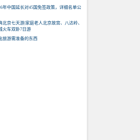
026年中国延长对45国免签政策，详细名单公
典北京七天游|家庭老人北京故宫、八达岭、
城火车双卧7日游
出旅游需准备的东西