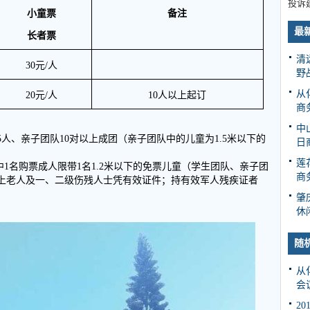
投诉
小童票
备注
最
长者票
清
30
元
/
人
野
从
20
元
/
人
10
人以上起订
商
中
5人、亲子团队10对以上成团（亲子团队中的儿童为1.5米以下的
日
莲
中1名购票成人限带1名1.2米以下的免票儿童（学生团队、亲子团
商
以上老人及一、二级伤残人士凭有效证件；持有效军人残疾证者
肇
休
随
从
会
2