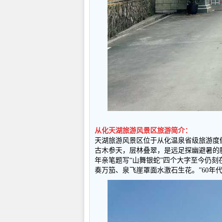
从化天湖旅游风景区旅游简介：
天湖旅游风景区位于从化温泉省级旅游度
古木参天，层林叠翠，是远足探幽避暑的
年亲笔题写
“
山舞银蛇
”
四个大字至今仍刻
奏万笳、泉飞崖罩面水激石生花。
”60
年