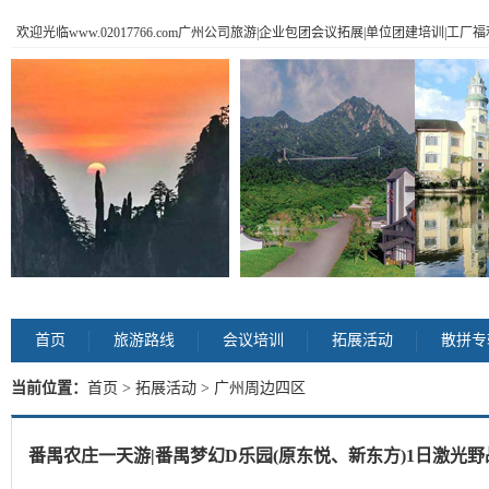
欢迎光临www.02017766.com广州公司旅游|企业包团会议拓展|单位团建培训|工
首页
旅游路线
会议培训
拓展活动
散拼专
当前位置：
首页
>
拓展活动
> 广州周边四区
番禺农庄一天游|番禺梦幻D乐园(原东悦、新东方)1日激光野