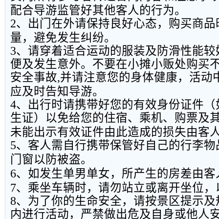
配合导游监管好其他客人的行为。
2
、出门在外请保持良好心态，购买商品
量，避免发生纠纷。
3
、请穿着适合运动的服装及防滑性能较
便及发生意外。不要在小摊小贩处购买
安全事故
,
并请注意您的身体健康，活动
应及时告知导游。
4
、出行时请携带好您的有效身份证件（
生证）以免给您的住宿、乘机、购票及
未能出示有效证件由此造成的损失由客
5
、客人需自行携带保管好自己的行李物
门窗以防被盗。
6
、如发生单男单女，所产生的房差由客
7
、乘坐车辆时，请勿站立或离开坐位，
8
、为了你的生命安全，请按景区提示及
内进行活动，严禁做出危及自身或他人