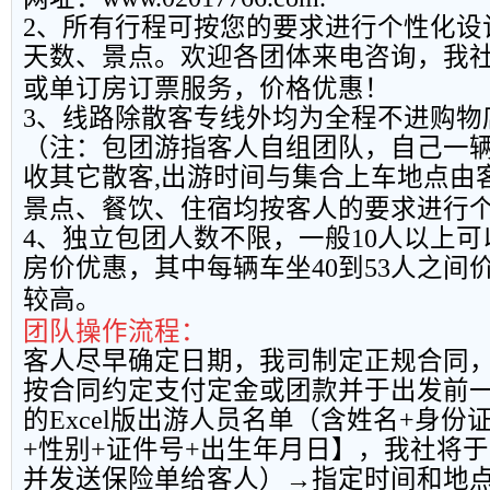
2
、所有行程可按您的要求进行个性化设
天数、景点。欢迎各团体来电咨询，我
或单订房订票服务，价格优惠！
3
、线路除散客专线外均为全程不进购物
（注：包团游指客人自组团队，自己一
收其它散客
,
出游时间与集合上车地点由
景点、餐饮、住宿均按客人的要求进行
4
、独立包团人数不限，一般
10
人以上可
房价优惠，其中每辆车坐
40
到
53
人之间
较高。
团队操作流程：
客人尽早确定日期，我司制定正规合同
按合同约定支付定金或团款并于出发前
的
Excel
版出游人员名单（含姓名
+
身份
+
性别
+
证件号
+
出生年月日】，我社将于
并发送保险单给客人）→指定时间和地