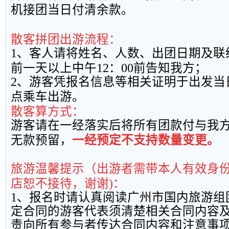
机接团当日付清余款。
散客拼团出游流程：
1
、客人请将姓名、人数、出团日期及联
前一天以上中午
12
：
00
前告知我方；
2
、游客凭报名信息等相关证明于出发当
点乘车出游。
散客算方式：
游客请在一经落实后将所有团款付与我
无款预留，
一经预定不支持数量变更。
旅游温馨提示（出游者需带本人有效身
店恕不接待，谢谢
)
：
1
、报名时请认真阅读广州市国内旅游组
定合同的游客代表须清楚相关合同内容
责向所有参与者传达合同内容和注意事