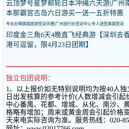
云顶梦号星梦邮轮日本冲绳六天游|广州
本那霸宫古岛六日游买一送一五折特惠
专业办理美国旅游签证优惠|广州旅行社签证中心专人送签美国签证
印度金三角6天4晚直飞经典游【深圳去
港可逗留，限4月23日团期】
━━━━━━━━━━━━━━━━━
独立包团说明：
1
、以上报
价如无特别说明均为按
40
人独
日出发核算的参考计价
(
人数增减会引起
中心番禺、花都、增城、从化、南沙、
格略有增加；周末或黄金周会引起价格
天来电实际咨询为准。服务热线：
020-8
网址：
www.02017766.com.