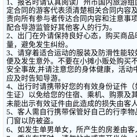
1
、报名时请认真阅读广州市国内旅游组
定合同的游客代表须清楚相关合同内容
责向所有参与者传达合同内容和注意事
配合导游监管好其他客人的行为。
2
、出门在外请保持良好心态，购买商品
量，避免发生纠纷。
3
、请穿着适合运动的服装及防滑性能较
便及发生意外。不要在小摊小贩处购买
安全事故
,
并请注意您的身体健康，活动
应及时告知导游。
4
、出行时请携带好您的有效身份证件（
生证）以免给您的住宿、乘机、购票及
未能出示有效证件由此造成的损失由客
5
、客人需自行携带保管好自己的行李物
门窗以防被盗。
6
、如发生单男单女，所产生的房差由客