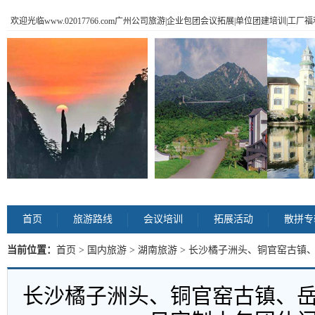
欢迎光临www.02017766.com广州公司旅游|企业包团会议拓展|单位团建培训|工
首页
旅游路线
会议培训
拓展活动
散拼专
当前位置：
首页
>
国内旅游
>
湖南旅游
> 长沙橘子洲头、铜官窑古镇
游 内容
长沙橘子洲头、铜官窑古镇、