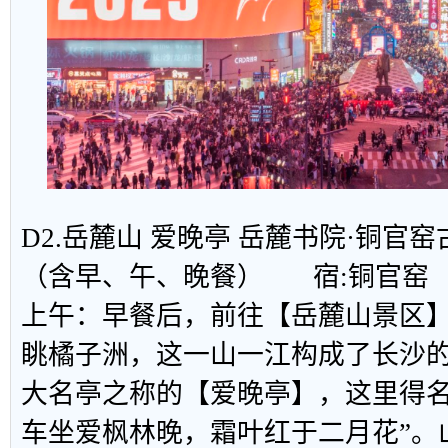
D2.岳麓山 爱晚亭 岳麓书院·铜
（含早、午、晚餐） 宿:铜官窑
上午：早餐后，前往【岳麓山景区
眺橘子洲，这一山一江构成了长沙
大名亭之称的【爱晚亭】，这里得名
车坐爱枫林晚，霜叶红于二月花”。