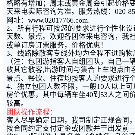
格略有增加；周末或黄金周会引起价格
天来电实际咨询为准。服务热线：
020-8
网址：
www.02017766.com.
2
、所有行程可按您的要求进行个性化设
天数、景点。欢迎各团体来电咨询，我
或单订房订票服务，价格优惠！
3
、线路除散客专线外均为全程不进购物
（注：包团游指客人自组团队，自己一
收其它散客
,
出游时间与集合上车地点由
景点、餐饮、住宿均按客人的要求进行
4
、独立包团人数不限，一般
10
人以上可
房价优惠，其中每辆车坐
40
到
53
人之间
较高。
团队操作流程：
客人尽早确定日期，我司制定正规合同
按合同约定支付定金或团款并于出发前