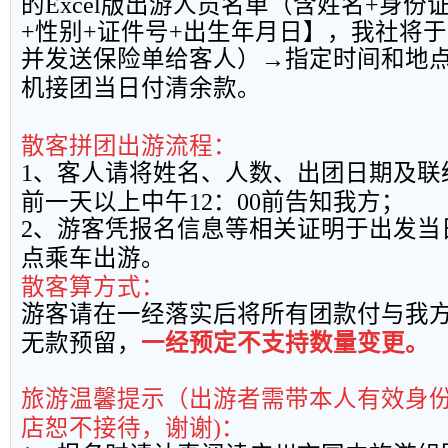
的
Excel
版出游人员名单（含姓名
+
身份
+
性别
+
证件号
+
出生年月日】，我社将于
并发送保险单给客人）→指定时间和地
机接团当日付清余款。
散客拼团出游流程：
1
、客人请将姓名、人数、出团日期及联
前一天以上中午
12
：
00
前告知我方；
2
、游客凭报名信息等相关证明于出发当
点乘车出游。
散客算方式：
游客请在一经落实后将所有团款付与我
无款预留，
一经预定不支持数量变更。
旅游温馨提示（出游者需带本人有效身
店恕不接待，谢谢
)
：