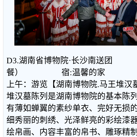
D3.湖南省博物院·长沙南送
餐） 宿:温馨的家
上午：游览【湖南博物院.马王堆汉
堆汉墓陈列是湖南博物院的基本陈
有薄如蝉翼的素纱单衣、完好无损
细秀丽的刺绣、光泽鲜亮的彩绘漆
绘帛画、内容丰富的帛书、雕琢精