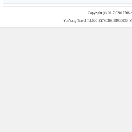
Copyright (c) 2017 02017766.
YueYang Travel Tel:020-85786363 28965636, 