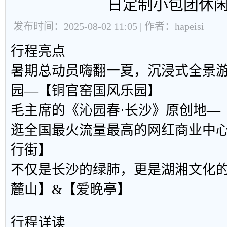
日定制小包团休
发布时间：2025-08-02 11:05 | 作者：hapeisi
行程亮点
暑期总动员嗨翻一夏，沉浸式全景
园—【铜官窑国风乐园】
毛主席的《沁园春·长沙》原创地—
逛全国最火流量最高的网红商业中
行街】
不仅是长沙的绿肺，更是湖湘文化的
麓山】&【爱晚亭】
行程详读