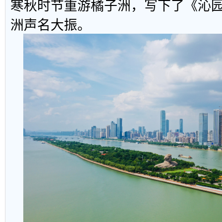
寒秋时节重游橘子洲，写下了《沁园
洲声名大振。