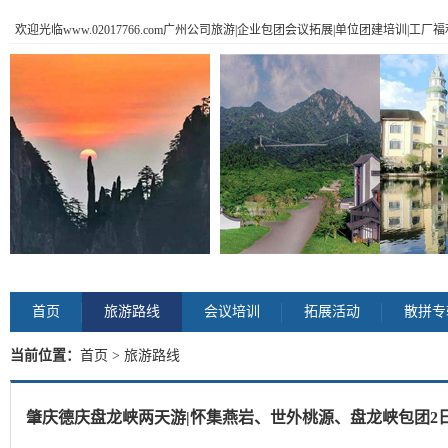
欢迎光临www.02017766.com广州公司旅游|企业包团会议拓展|单位团建培训|工
首页
旅游路线
会议培训
拓展活动
散拼专
当前位置：
首页
> 旅游路线
肇庆德庆盘龙峡两天游|怀集燕岩、世外桃源、盘龙峡包团2