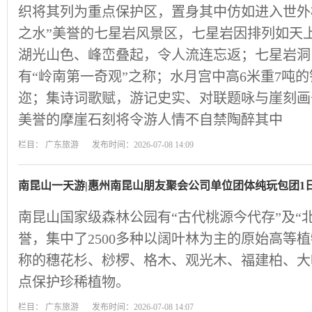
织将其列为重点保护区，置身其中仿如进入世外
之水”美誉的七星岩风景区，七星岩因排列如天
湖光山色、峰峦叠起，令人流连忘返；七星岩洞
有“岭南第一奇观”之称；水月宫中高6米重7吨
迩；集诗词歌赋，游记史实、对联题咏与崖刻画
美誉的摩崖石刻将令游人情不自禁陶醉其中
栏目：
广东旅游
发布时间：2026-07-08 14:09
南昆山一天游|惠州南昆山朋友聚会公司单位团体纯玩包团1
南昆山国家级森林公园有“古代桃源今代存”及“
誉，集中了2500多种以阔叶林为主的原始高等
称的穗花杉、桫椤、格木、观光木、福建柏、大
点保护珍稀植物。
栏目：
广东旅游
发布时间：2026-07-08 14:07