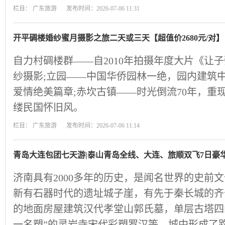
栏目：
广东旅游
发布时间：2026-07-06 11:31
开平碉楼婚纱蜜月摄影之旅二天或三天【超值价2680元/对】
自力村碉楼群——自2010年拍摄年度大片《让
纱摄影;立园——中国华侨园林一绝，园内建筑
爱情绝美篇章;赤坎古镇——时光倒流70年，重
缕民国怀旧风。
栏目：
广东旅游
发布时间：2026-07-06 11:14
青岛大连包团七天游|泰山青岛全线、大连、旅顺双飞7日豪
济南具有2000多年的历史，是闻名世界的史前
新有石器时代的遗址城子崖，有先于秦长城的齐
的地面房屋建筑汉代孝堂山郭氏墓，单层古塔四
一名塑”的灵岩寺宋代彩塑罗汉等。城中形成了