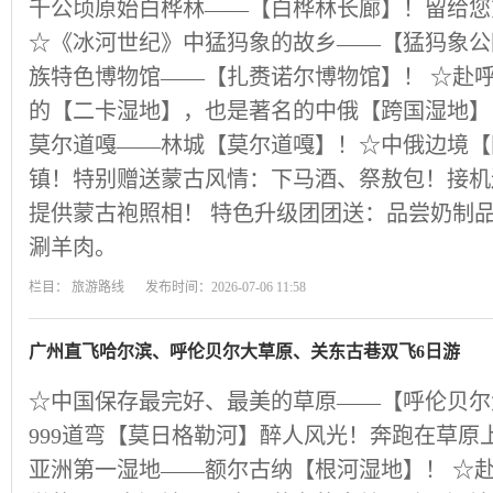
千公顷原始白桦林——【白桦林长廊】！留给您
☆《冰河世纪》中猛犸象的故乡——【猛犸象公园
族特色博物馆——【扎赉诺尔博物馆】！ ☆赴呼
的【二卡湿地】，也是著名的中俄【跨国湿地】
莫尔道嘎——林城【莫尔道嘎】！☆中俄边境【
镇！特别赠送蒙古风情：下马酒、祭敖包！接机
提供蒙古袍照相！ 特色升级团团送：品尝奶制
涮羊肉。
栏目：
旅游路线
发布时间：2026-07-06 11:58
广州直飞哈尔滨、呼伦贝尔大草原、关东古巷双飞6日游
☆中国保存最完好、最美的草原——【呼伦贝尔
999道弯【莫日格勒河】醉人风光！奔跑在草原
亚洲第一湿地——额尔古纳【根河湿地】！ ☆赴