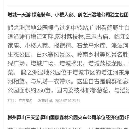
增城一天游|绿道骑车、小楼人家、鹤之洲湿地公司独立包团
鹤之洲湿地公园候鸟过冬中转站,广州看鹤野生白
道沿途有增江河畔,廖村荔枝林,三忠古庙、临江
家庙、小楼人家、报德祠、石龙马水库、派潭河
生态公园、白水寨风景区、岭南乡村等风景名胜
绿广场，增城广场，增城摘果，增城荔枝龙眼，
菜。 鹤之洲湿地公园位于增城市区的增江河东
河相望，与凤塔一衣带水。这里自古是鹤群栖息
公园面积约250亩，园内荔枝林郁郁葱葱，与滔
栏目：
广东旅游
发布时间：2026-07-07 23:51
郴州莽山三天游|莽山国家森林公园火车公司单位经济包团3