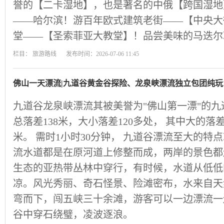
誉的【二卡湿地】，也是著名的中俄【跨国湿地
——哈尔滨！游百年欧式建筑老街——【中央大
堂——【圣索菲亚大教堂】！品尝美味的马迭尔
栏目：
旅游路线
发布时间：2026-07-06 11:45
佛山一天漂流|九道谷黄金谷探险、龙泉峡漂流独立包团纯玩
九道谷龙泉峡漂流其被美誉为"佛山第一漂"的九
总落差138米，大小落差120多处， 其中大的落
米。 需时1小时30分钟， 九道谷漂流至大的特
流水道都是在原河道上修整而成，两岸的景色都
生态的亚热带丛林中穿行，有时候，水道从低低
凉。风光秀丽、奇石怪景、险滩密布，水来自天
弯而下，闯五峡三十余滩，游客可以一边漂流一
谷中穿石绕璧，凌波逐浪。