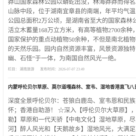
莽山国家森林公园以蟒蛇出没，林海莽莽而得名
山脉中段，位于湖南宜章县的南端，年平均气温为1
公园总面积2万公顷，是湖南省至大的国家森林公园
活立木蓄量168万立方米，有高等植物2700余种
国家保护的重点动植物50余种，不但是南北植
的天然乐园。园内自然资源丰富，风景资源独特
幽、石怪”于一体，为南国自然风光一绝。
栏目：
湖南旅游
发布时间：2026-07-07 23:49
内蒙呼伦贝尔草原、莫尔道嘎森林、室韦、湿地香港直飞八
深度全景呼伦贝尔：苍狼白鹿岛、室韦恩和民族
怀；香港自助游！ ☆深入【呼伦贝尔大草原】
勒】草原和一代天骄【中电文化】湿地草原，尽览
河】醉人风光和【天鹅故乡】湿地风光，大满足