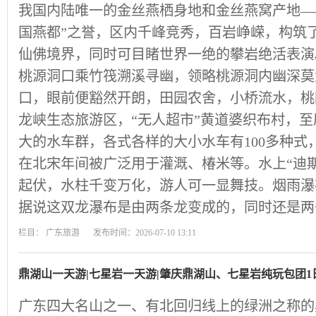
我国内陆唯一的金丝燕栖身地和金丝燕窝产地—
国燕都”之誉，区内千峰竞秀，百岩峥嵘，构筑了
仙佛境界，同时可目睹世界一绝的攀岩绝活表演。
桃源洞口乘竹筏溯溪寻幽，领略桃源洞内幽深莫
口，眼前便豁然开朗，田园农舍，小桥流水，桃
龙峡生态旅游区，“无人超市”黄道婆织布村，
大的水车群，各式各样的大小水车有100多种式
在北宋年间被广泛用于灌溉、椿米等。水上“迪
起伏，水柱千变万化，游人可一显舞技。烟雨瀑
据说这双龙瀑布是由两条龙变成的，同时还是两
栏目：
广东旅游
发布时间：2026-07-10 13:11
鼎湖山一天游|七星岩一天游|肇庆鼎湖山、七星岩纯玩包团1
广东四大名山之一、有北回归线上的绿洲之称的