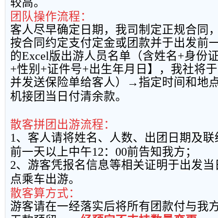
较高。
团队操作流程：
客人尽早确定日期，我司制定正规合同
按合同约定支付定金或团款并于出发前
的
Excel
版出游人员名单（含姓名
+
身份
+
性别
+
证件号
+
出生年月日】，我社将于
并发送保险单给客人）→指定时间和地
机接团当日付清余款。
散客拼团出游流程：
1
、客人请将姓名、人数、出团日期及联
前一天以上中午
12
：
00
前告知我方；
2
、游客凭报名信息等相关证明于出发当
点乘车出游。
散客算方式：
游客请在一经落实后将所有团款付与我