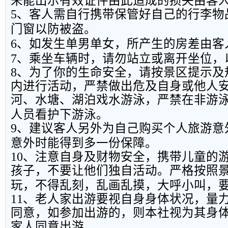
未能出示有效证件由此造成的损失由客
5
、客人需自行携带保管好自己的行李物
门窗以防被盗。
6
、如发生单男单女，所产生的房差由客
7
、乘坐车辆时，请勿站立或离开坐位，
8
、为了你的生命安全，请按景区提示及
内进行活动，严禁做出危及自身或他人
河、水塘、湖泊戏水游泳，严禁在非游
人员看护下游泳。
9
、建议客人另外为自己购买个人旅游意
意外时能得到多一份保障。
10
、注意自身及财物安全，携带儿童的
孩子，不要让他们独自活动。严格按照
玩，不得乱刻，乱画乱摸，大呼小叫，
11
、老人家出游要视自身身体状况，量
同意，如参加出游的，则本社视为其身
家人同意出游。