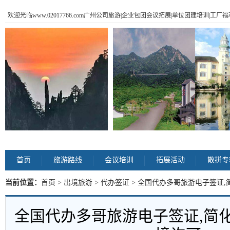
欢迎光临www.02017766.com广州公司旅游|企业包团会议拓展|单位团建培训|工
首页
旅游路线
会议培训
拓展活动
散拼专
当前位置：
首页
>
出境旅游
>
代办签证
> 全国代办多哥旅游电子签证,
全国代办多哥旅游电子签证,简