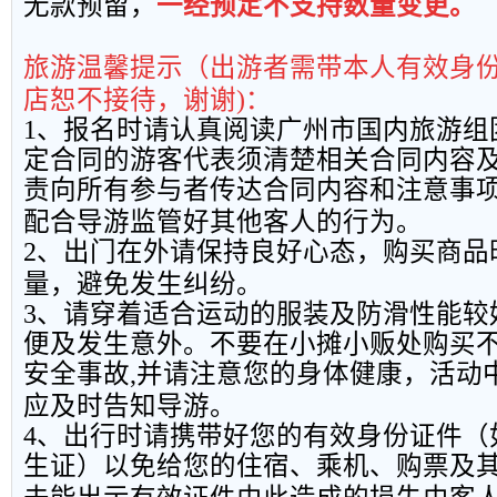
无款预留，
一经预定不支持数量变更。
旅游温馨提示（出游者需带本人有效身
店恕不接待，谢谢
)
：
1
、报名时请认真阅读广州市国内旅游组
定合同的游客代表须清楚相关合同内容
责向所有参与者传达合同内容和注意事
配合导游监管好其他客人的行为。
2
、出门在外请保持良好心态，购买商品
量，避免发生纠纷。
3
、请穿着适合运动的服装及防滑性能较
便及发生意外。不要在小摊小贩处购买
安全事故
,
并请注意您的身体健康，活动
应及时告知导游。
4
、出行时请携带好您的有效身份证件（
生证）以免给您的住宿、乘机、购票及