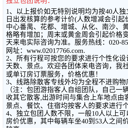
独立包团说明：
1
、以上报
价如无特别说明均为按
40
人独
日出发核算的参考计价
(
人数增减会引起
中心番禺、花都、增城、从化、南沙、
格略有增加；周末或黄金周会引起价格
天来电实际咨询为准。服务热线：
020-8
网址：
www.02017766.com.
2
、所有行程可按您的要求进行个性化设
天数、景点。欢迎各团体来电咨询，我
或单订房订票服务，价格优惠！
3
、线路除散客专线外均为全程不进购物
（注：包团游指客人自组团队，自己一
收其它散客
,
出游时间与集合上车地点由
景点、餐饮、住宿均按客人的要求进行
4
、独立包团人数不限，一般
10
人以上可
房价优惠，其中每辆车坐
40
到
53
人之间