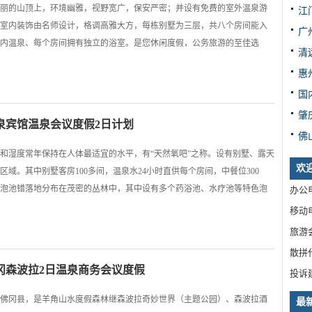
丽的山顶上，环境幽雅，视野宽广，保安严密；并设有免费的室外温泉游
江
室内装饰由名师设计，格调高雅大方，每栋别墅为三层，共八个房间能入
广
内温泉、每个房间拥有独立的浴室。是您休闲度假，公务旅游的至佳选
清
惠
国
肇
泉宾馆温泉会议度假2日计划
佛
和湿度常年保持在人体最适宜的水平，有“天然氧吧”之称。设有别墅、露天
欢
域。其中别墅客房100多间，温泉水24小时直供每个房间，中餐位300
泡池错落地分布在茂密的丛林中，其中设有多个药浴池、水疗池等特色泡
办公电
移动电
旅游
散拼
冈森波拉2日温泉商务会议度假
投诉
佛冈县，是羊角山水度假森林继森波拉奇妙世界（主题公园）、森波拉酒
最