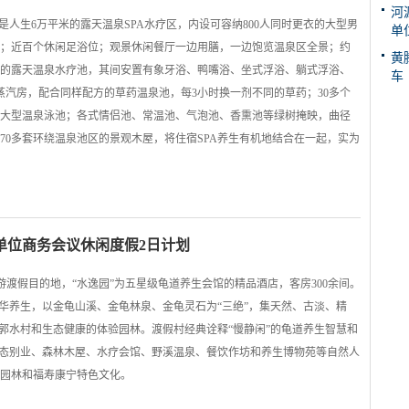
河
是人生6万平米的露天温泉SPA水疗区，内设可容纳800人同时更衣的大型男
单
；近百个休闲足浴位；观景休闲餐厅一边用膳，一边饱览温泉区全景；约
黄
的露天温泉水疗池，其间安置有象牙浴、鸭嘴浴、坐式浮浴、躺式浮浴、
车
蒸汽房，配合同样配方的草药温泉池，每3小时换一剂不同的草药；30多个
大型温泉泳池；各式情侣池、常温池、气泡池、香熏池等绿树掩映，曲径
70多套环绕温泉池区的景观木屋，将住宿SPA养生有机地结合在一起，实为
单位商务会议休闲度假2日计划
游渡假目的地，“水逸园”为五星级龟道养生会馆的精品酒店，客房300余间。
中华养生，以金龟山溪、金龟林泉、金龟灵石为“三绝”，集天然、古淡、精
山郭水村和生态健康的体验园林。渡假村经典诠释“慢静闲”的龟道养生智慧和
生态别业、森林木屋、水疗会馆、野溪温泉、餐饮作坊和养生博物苑等自然人
园林和福寿康宁特色文化。