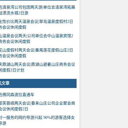
远清泉湾公司包团两天游|单位去清泉湾拓展
战漂流水城2日游
化性价比两天温泉会议|翠岛温泉度假村2日
务会议休闲度假
山温泉会议两天|公司单位去中山温泉宾馆2
商务会议休闲度假
花山度假村两天会议|番禺莲花度假山庄2日
务会议休闲度假
庆鼎湖山两天会议|鼎湖山避暑山庄商务会议
闲度假2日计划
机文章
远佛冈森波拉直通车
都芙蓉嶂两天会议|春来山庄公司企业聚会商
会议休闲度假2日
对一服务的网约导游兴起 90%的游客选择女
导游