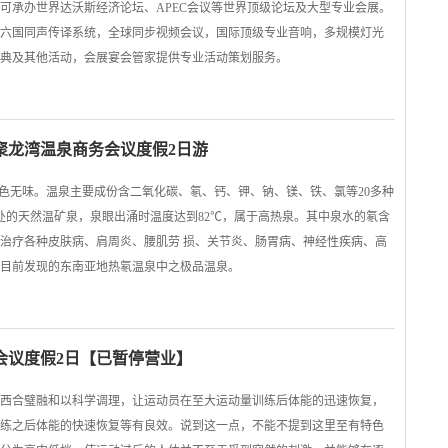
可承办世界达沃斯经济论坛、APEC会议等世界顶级论坛及大型专业会展。
仪，十六国同声传译系统，全球同步视频会议，国际顶级专业音响，多规模灯光
典及其他活动，会展宴会管家提供专业活动策划服务。
聚龙湾温泉商务会议度假2日游
无色无味。温泉主要成份含二氧化碳、氡、钙、钾、钠、镁、铁、氯等20多种
深处的天然温矿泉，泉眼出涌时温度达到82℃，属于高热泉。其中泉水的氡含
治疗各种皮肤病、肩周炎、腰肌劳 损、关节炎、肠胃病、神经性疾病、高
目前发现的东南亚地热氡温泉中之极品温泉。
会议度假2日【已暂停营业】
”中西合璧融和以科学调理，让运动员在至大运动量训练后体能的迅速恢复，
练之后体能的快速恢复等有良效。说到这一点，不能不提到这里至有特色