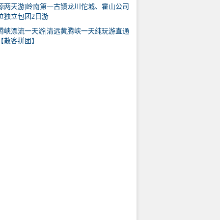
源两天游|岭南第一古镇龙川佗城、霍山公司
位独立包团2日游
腾峡漂流一天游|清远黄腾峡一天纯玩游直通
【散客拼团】