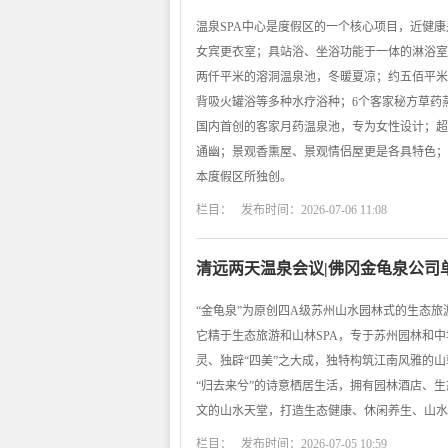
温泉SPA中心是度假区的一个核心项目，近健康
女宾更衣室；具站浴、坐浴功能于一体的淋浴室
两仟平米的溶洞温泉池，冬暖夏凉；约五佰平米
背吸火罐浴等多种水疗浴种；6个客家秘方草药
国内首创的客家月药温泉池，专为女性设计；超
通幽；景观香熏屋、景观情侣屋更是各具特色；
本度假区所独创。
栏目： 发布时间：2026-07-06 11:08
清远两天温泉会议|佛冈金龟泉公司
“金龟泉”为原创四A级苏州山水园林式的生态旅
它精于生态旅游和山林SPA，专于苏州园林和
灵、独辟“四美”之大成，独特构筑江南风雅的
“归去来兮”的诗意栖居生活，拥有园林酒店、
文的山水天堂，打造生态健康、休闲养生、山水
栏目： 发布时间：2026-07-05 10:59