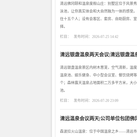
清远佛冈颐和温泉度假山庄：别墅区位于风景秀
泳池，让你真实体会和大自然融为一体的感受。
住十五个人；设有会客区、套房、自助厨房、室
择。
栏目： 发布时间：2026-07-25 14:42
清远银盏温泉两天会议|清远银盏温
清远银盏温泉景区内树木葱茏，空气清新，温度
温泉池、娱乐健身、中小型会议室、餐饮烧烤等区
个；森林露天温泉占地面积二万多平方米，大小
池。
栏目： 发布时间：2026-07-20 23:09
清远温泉会议两天|公司单位包团佛
森波拉火山温泉：位于中国温泉之乡——清远市