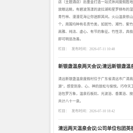
店（主题酒店）后重金打造一站式休闲度假胜地
放眼远眺，有碧波荡漾的波拉湖和星罗棋布的湿
青竹林、漫漫花海让你迷醉其间。火山温泉依山
个，周围均种有名贵竹类，如斑竹、湘竹、紫竹
高雅、纯洁、虚心、有节的象征。竹性凉，具极
即可明显改善。
栏目： 发布时间：2026-07-11 10:48
新银盏温泉两天会议|清远新银盏温
清远新银盏温泉度假村位于广东省清远市广清高
源”，感受到身、心、神的放松与愉悦。巧夺天
浴包罗万象，温泉石板炕、光波浴、香薰浴、按
共计八十一泉。
栏目： 发布时间：2026-07-10 18:42
清远两天温泉会议|公司单位包团英