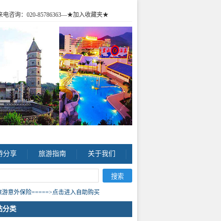
咨询：020-85786363
—★加入收藏夹★
游分享
旅游指南
关于我们
游意外保险=====>点击进入自助购买
站分类