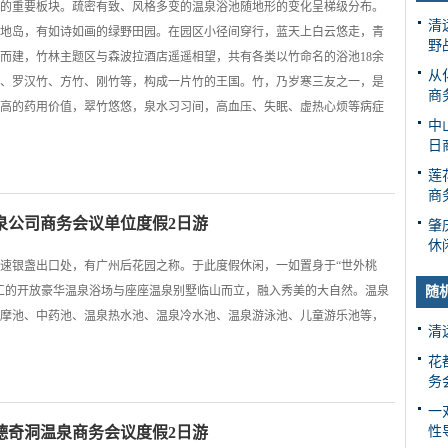
的重要板块。疏密有致、风格多变的温泉浴池随地形的变化呈梯级分布。
清
地岛，有如诗如画的绿野田园。在园区小径间穿行，蓝天上白云悠走，青
野
而建，竹林主题区与森波拉酒店遥遥相望，共有各类以竹命名的浴池18余
从
、罗汉竹、方竹、刚竹等，构成一片竹的王国。竹，乃岁寒三友之一，是
商
高的药用价值，翠竹悠悠，泉水习习间，高血压、失眠、虚热心烦等病症
中
日
莲
商
泉公司商务会议单位度假2日游
肇
休
速银盏出口处，有广州后花园之称。于此度假休闲，一如置身于“世外桃
工的开放豪华温泉浴场与座座温泉别墅临山而立，融入秀美的大自然。温泉
随
摩池、中药池、温泉热水池、温泉冷水池、温泉游泳池、儿童游乐池等，
清
花
务
一
德奇洞温泉商务会议度假2日游
性