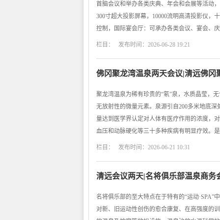
首脑会议和举办各类庆典、年会和会展等活动，
300寸超大投影屏幕，10000流明高清投影
控制，国际宴会厅：可承办各类会议、宴会、庆
栏目： 发布时间：2026-06-28 19:21
佛冈聚龙湾温泉两天会议|清远佛冈
聚龙湾温泉为稀有珍贵的“氡”泉，水质晶莹，
无放射性的微量元素。泉源引自200多米地底
量达到医学界认定对人体有医疗作用的浓度，对
血压和动脉硬化等三十多种疾病有明显疗效。是
栏目： 发布时间：2026-06-21 10:31
清远会议两天|名将俱乐部温泉商务
名将俱乐部的至大特点在于特有的“运动·SPA
对新、旧运动性创伤的愈合康复、在高强度的训