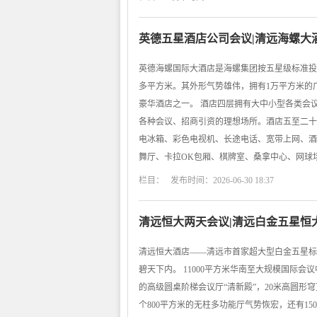
英德五星酒店公司会议|清远海螺大
英德海螺国际大酒店是海螺集团按五星级标准投
多平方米。其外形气势雄伟，拥有1万平方米的
豪华酒店之一。 酒店四层拥有大中小型各类会
各种会议、招商引资的理想场所。酒店五至二十
电冰箱、彩色电视机、长途电话、宽带上网、酒
舞厅、卡拉OK包厢、棋牌室、桑拿中心、网球
栏目： 发布时间：2026-06-30 18:37
清远恒大两天会议|清远白金五星恒
清远恒大酒店——清远市首家超大型白金五星标
碧天下内。 11000平方米华南至大规模国际会
的高级圆桌阶梯会议厅“清新殿”，20米高圆形
个800平方米的无柱多功能厅气势恢宏，还有1