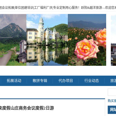
|企业包团会议拓展|单位团建培训|工厂福利厂庆|专业定制用心服务！跃阳
&
越洋旅游
—
欢迎您来电
>
拓展活动
散拼专辑
代办项目
行业动态
旅
购买旅
泉度假山庄商务会议度假2日游
网