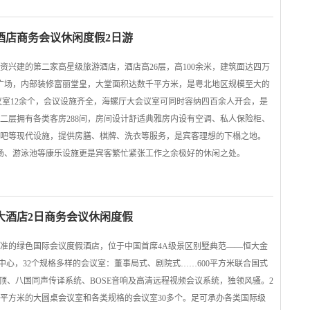
酒店商务会议休闲度假2日游
资兴建的第二家高星级旅游酒店，酒店高26层，高100余米，建筑面达四万
广场，内部装修富丽堂皇，大堂面积达数千平方米，是粤北地区规模至大的
议室12余个，会议设施齐全，海螺厅大会议室可同时容纳四百余人开会，是
二层拥有各类客房288间，房间设计舒适典雅房内设有空调、私人保险柜、
吧等现代设施，提供房膳、棋牌、洗衣等服务，是宾客理想的下榻之地。
场、游泳池等康乐设施更是宾客繁忙紧张工作之余极好的休闲之处。
大酒店2日商务会议休闲度假
准的绿色国际会议度假酒店，位于中国首席4A级景区别墅典范——恒大金
议中心，32个规格多样的会议室：董事局式、剧院式……600平方米联合国式
穹顶、八国同声传译系统、BOSE音响及高清远程视频会议系统，独领风骚。2
50平方米的大圆桌会议室和各类规格的会议室30多个。足可承办各类国际级