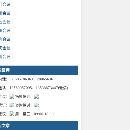
门会议
州会议
远会议
州会议
内会议
庆会议
山会议
迎咨询
话：020-85786363、28965636
话：13560057095、13538873447(微信)
会议：
拓展培训：
代订：
咨询探讨：
建议：
周一至五：09:00-18:00
新文章