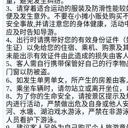
量，避免发生纠纷。
3
、请穿着适合运动的服装及防滑性能较
便及发生意外。不要在小摊小贩处购买
安全事故
,
并请注意您的身体健康，活动
应及时告知导游。
4
、出行时请携带好您的有效身份证件（
生证）以免给您的住宿、乘机、购票及
未能出示有效证件由此造成的损失由客
5
、客人需自行携带保管好自己的行李物
门窗以防被盗。
6
、如发生单男单女，所产生的房差由客
7
、乘坐车辆时，请勿站立或离开坐位，
8
、为了你的生命安全，请按景区提示及
内进行活动，严禁做出危及自身或他人
河、水塘、湖泊戏水游泳，严禁在非游
人员看护下游泳。
9
、建议客人另外为自己购买个人旅游意