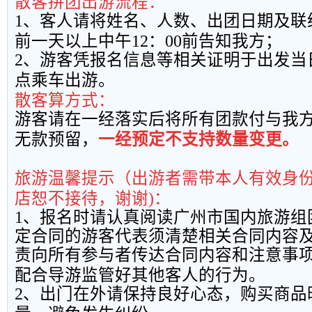
散客拼团出游流程：
1
、客人请将姓名、人数、出团日期及联
前一天以上中午
12
：
00
前告知我方；
2
、游客凭报名信息等相关证明于出发当
点乘车出游。
散客算方式：
游客请在一经落实后将所有团款付与我
无款预留，
一经预定不支持数量变更。
旅游温馨提示（出游者需带本人有效身
店恕不接待，谢谢
)
：
1
、报名时请认真阅读广州市国内旅游组
定合同的游客代表须清楚相关合同内容
责向所有参与者传达合同内容和注意事
配合导游监管好其他客人的行为。
2
、出门在外请保持良好心态，购买商品