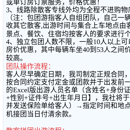
或单订房订票服务，价格优惠！
3
、线路除散客专线外均为全程不进购物
（注：包团游指客人自组团队，自己一
收其它散客
,
出游时间与集合上车地点由
景点、餐饮、住宿均按客人的要求进行
4
、独立包团人数不限，一般
10
人以上可
房价优惠，其中每辆车坐
40
到
53
人之间
较高。
团队操作流程：
客人尽早确定日期，我司制定正规合同
按合同约定支付定金或团款并于出发前
的
Excel
版出游人员名单（含姓名
+
身份
+
性别
+
证件号
+
出生年月日】，我社将于
并发送保险单给客人）→指定时间和地
机接团当日付清余款。