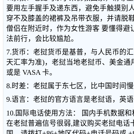
要用左手握手及递东西，避免手触摸别
穿不及膝盖的裙裤及吊带衣服，并请脱
僧侣在附近时，作为女性游客 要懂得避
法前行，会比较尴尬。
7.货币：老挝货币是基普，与人民币的汇率大
天汇率为准)，老挝当地老挝币、美金通
或是 VASA 卡。
8.时差：老挝属于东七区，比中国时间
9.语言：老挝的官方语言是老挝语，英
10.国际电话使用方法： 国内手机数据和
在老挝普遍信号很弱,建议购买老挝电话
国，请拨打+86+地区代码+电话号码或 