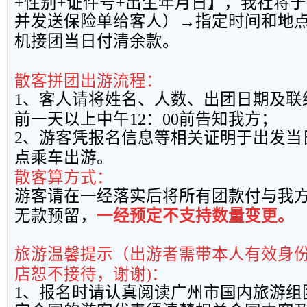
+
性别
+
证件号
+
出生年月日】，我社将于
并发送保险单给客人）→指定时间和地
机接团当日付清余款。
散客拼团出游流程：
1
、客人请将姓名、人数、出团日期及联
前一天以上中午
12
：
00
前告知我方；
2
、游客凭报名信息等相关证明于出发当
点乘车出游。
散客算方式：
游客请在一经落实后将所有团款付与我
无款预留，
一经预定不支持数量变更。
旅游温馨提示（出游者需带本人有效身
店恕不接待，谢谢
)
：
1
、报名时请认真阅读广州市国内旅游组