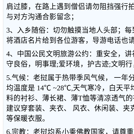
肩过膝，在路上遇到僧侣请勿阻挡强行
与对方沟通合影留念；
3、入乡随俗：切勿触摸当地人头部；每
将酒店名片给到各位游客，导游电话也
4、中国公民文明旅游公约：重安全，讲礼
守良俗，明事理;爱环境，护古迹;文明
5.气候：老挝属于热带季风气候， 一年
均温度是 14℃ ~28℃,天气寒冷，白天平
料的衬衫、薄长裙、薄T恤等清凉透气的衣
建议穿套装、夹衣、 风衣、休闲装、夹
等保暖衣服。
6.宗教：老挝均系小乘佛教国家，请尊