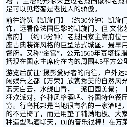
塔”，主塔的形象荣登过老挝国徽和老挝
足可以见塔銮是老挝人的骄傲。
前往游览【凯旋门】（约
30
分钟）凯旋
饰，远看像法国巴黎的凯旋门。但 文化
席府】（约
10
分钟）老挝国家主席府位
座古典装饰风格的巨型法式城堡，最早
督府。又称“金宫”，公元
1560
年赛塔提
括现在国家主席府在内的周围
4.5
平方公
游览后前往“摄影爱好者的向往，户外运
闲娱乐之都【万荣】欣赏秀美的自然风
蓝天白云，水绿山青，一派田园美景；
狂欢派对，各种风格酒吧、各国特色餐
穷。行乌托邦是当地很有名的一家酒吧
的不是椅子，而是用垫子铺满地板。大
种造型喝酒聊天，
DJ
的音乐很棒！在万