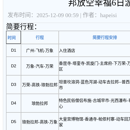
邦放空幸福6日
发布时间：2025-12-09 00:59 | 作者：hapeisi
简要行程：
行程
简要行程安排
时间
D1
入住酒店
广州
-
飞机
-
万象
香昆寺
-
塔銮寺
-
凯旋门
-
主席府
-
下万荣
-
D2
万象
-
汽车
-
万荣
区
坦普坎溶洞
-
蓝色泻湖
-
动车去拉邦
--
普西
D3
万荣
-
高铁
-
琅勃拉邦
市
特色民俗僧侣布施
-
古城早市
-
光西瀑布
-
D4
琅勃拉邦
心
大皇宫博物馆
-
香通寺
-
帕侬村寨
-
动车回
D5
琅勃拉邦
-
高铁
-
万象
家