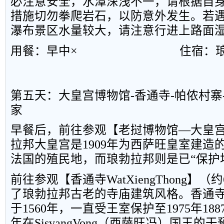
必注意安全，水潭深浅不一，请根据自
措施切勿拳爬岩石，以防意外发生。若
瀑布景区水量较大，请注意行进上路面
用餐：早中×
住宿：
第五天：大皇宫博物馆
-
香通寺
-
帕侬村寨
家
早餐后，前往参观【老挝博物馆—大皇
拉邦大皇宫是
1909
年为西萨旺皇室建造
法国的殖民地，而琅勃拉邦则是已“保护
前往参观【香通寺
WatXiengThong
】（约
了琅勃拉邦古老的寺庙建筑风格。香通
于
1560
年，一直受王室保护至
1975
年
188
年在
SisvangVong
（西萨旺冯）国王的干