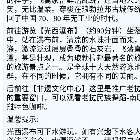
的样子，飞禽家畜鲜活乱跳，连当地人
笑，无比温柔。穿梭在琅勃拉邦古城传
回了中国
70
、
80
年无工业的时代。
前往游览【光西瀑布】（约
90
分钟）坐
中，站在瀑布前，清凉的水珠扑面而来
涤，激流泛过层层叠叠的石灰岩，飞落
潭，甚是壮观，成为琅勃拉邦最著名的
的旅游景点之一。是全球十大天然游泳
群，在不同的时候，它拥有不同的美丽
后前往【非遗文化中心】这里是推广老
的重要窗口，可以观看老挝民族舞蹈
-
南
挝特色咖啡。
温馨提示
:
光西瀑布可下水游玩，如有兴趣下水客