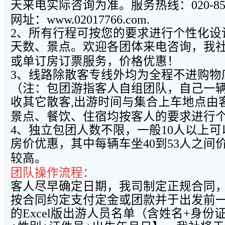
天来电实际咨询为准。服务热线：
020-8
网址：
www.02017766.com.
2
、所有行程可按您的要求进行个性化设
天数、景点。欢迎各团体来电咨询，我
或单订房订票服务，价格优惠！
3
、线路除散客专线外均为全程不进购物
（注：包团游指客人自组团队，自己一
收其它散客
,
出游时间与集合上车地点由
景点、餐饮、住宿均按客人的要求进行
4
、独立包团人数不限，一般
10
人以上可
房价优惠，其中每辆车坐
40
到
53
人之间
较高。
团队操作流程：
客人尽早确定日期，我司制定正规合同
按合同约定支付定金或团款并于出发前
的
Excel
版出游人员名单（含姓名
+
身份