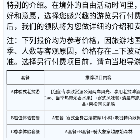
特别的介绍。在境外的自由活动时间里
好和意愿，选择您感兴趣的游览另行付
后，我们的领队将为您做详细的介绍和
注：下列报价均为参考价格，因旅游地
季、人数等客观原因，价格存在上下波
准。选择另行付费项目前，请向当地导
推荐项目内容
套餐
A
体验式老挝游
【包船专享欣赏湄公河两岸风光、享用老挝啤
Lao
、当季热带沁香水果】
+
寮式风味餐
+
清晨布施
品
+
南松河长尾船
B
超值体验套餐
A
套餐
+
寮式全身古法按摩
1
小时
+
老挝特色歌
C
尊享体验套餐
A
套餐
+B
套餐
+
骑大象穿越原始森林