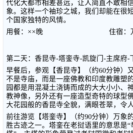
代化大都市相差甚远，让人简直不敢相
象。这样一个袖珍之城，我们却能在很
个国家独特的风情。
用餐：××晚
住宿：
第二天：香昆寺
-
塔銮寺
-
凯旋门
-
主席府
-
早餐后，参观【香昆寺】（约
60
分钟）
不是寺庙，而是一座佛教和印度教雕塑
园都是用混凝土浇铸而成的大大小小、
教神像，另外还有一座造型奇特的球型
大花园般的香昆寺全貌，满眼苍翠，令
前往游览【塔銮寺】（约
90
分钟）万象
胜古迹之一。塔銮在老挝语里的意思是“