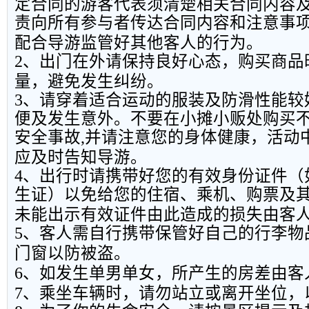
定合同的游客代表须清楚相关合同内容
责向所有参与者传达合同内容和注意事
配合导游监管好其他客人的行为。
2
、出门在外请保持良好心态，购买商品
量，避免发生纠纷。
3
、请穿着适合运动的服装及防滑性能较
便及发生意外。不要在小摊小贩处购买
安全事故
,
并请注意您的身体健康，活动
应及时告知导游。
4
、出行时请携带好您的有效身份证件（
生证）以免给您的住宿、乘机、购票及
未能出示有效证件由此造成的损失由客
5
、客人需自行携带保管好自己的行李物
门窗以防被盗。
6
、如发生单男单女，所产生的房差由客
7
、乘坐车辆时，请勿站立或离开坐位，