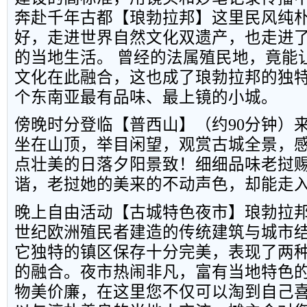
奔赴千年古都【琅勃拉邦】这里民风纯
好，走进世界自然文化双遗产，也走进
的当地生活。 曾经的法属殖民地，竟能
文化在此融合，这也成了琅勃拉邦的独
个东南亚最有品味、最上镜的小城。
傍晚时分登临【普西山】（约
90
分钟）
坐在山顶，举目闲望，观赏古城全景，
点壮美的日落夕阳景致！细细品味老挝
谐，老挝她的美来的不动声色，却能走
晚上自由活动【古城特色夜市】琅勃拉
世纪欧洲殖民者建造的传统建筑与城市
它独特的镇区保存十分完美，表现了两
的融合。夜市热闹非凡，富有当地特色
物美价廉，在这里您不仅可以淘到自己