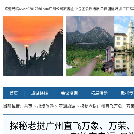
欢迎光临www.02017766.com广州公司旅游|企业包团会议拓展|单位团建培训|工
首页
旅游路线
会议培训
拓展活动
散拼专
当前位置：
首页
>
出境旅游
>
亚洲旅游
> 探秘老挝广州直飞万象、万
内容
探秘老挝广州直飞万象、万荣