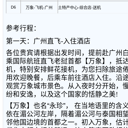
D6
万象
-
飞机
-
广州
土特产中心
-
综合店
-
送机
参考行程：
第一天：广州直飞-入住酒店
各位贵宾请根据出发时间，提前赴广州
乘国际航班直飞老挝首都【万象】，抵
机，特别安排鲜花接机，为您扫除旅途
用欢迎晚餐，后乘车前往酒店入住。沿
观赏万象城市景色。从入夜时分开始，
纷和安逸，以及这个国家的恬静之美
!
【万象】也名“永珍”， 在当地语里的含义
依在湄公河左岸，隔着湄公河与泰国相
邻他国边境的首都之一。初入万象，估