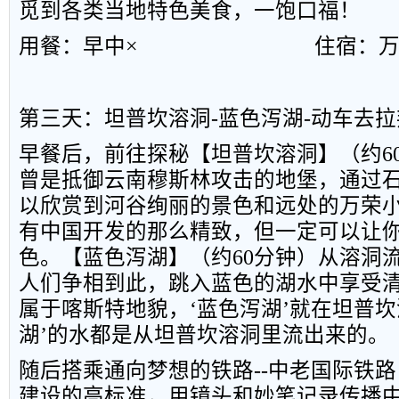
觅到各类当地特色美食，一饱口福！
用餐：早中×
住宿：
第三天：坦普坎溶洞
-
蓝色泻湖
-
动车去拉
早餐后，前往探秘【坦普坎溶洞】（约
6
曾是抵御云南穆斯林攻击的地堡，通过
以欣赏到河谷绚丽的景色和远处的万荣
有中国开发的那么精致，但一定可以让
色。【蓝色泻湖】（约
60
分钟）从溶洞
人们争相到此，跳入蓝色的湖水中享受
属于喀斯特地貌，‘蓝色泻湖’就在坦普坎
湖’的水都是从坦普坎溶洞里流出来的。
随后搭乘通向梦想的铁路
--
中老国际铁路
建设的高标准，用镜头和妙笔记录传播