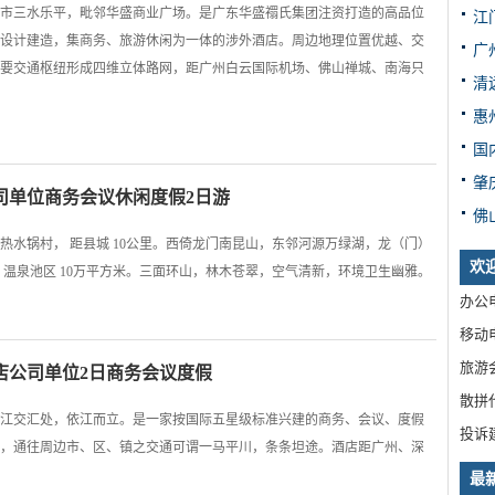
市三水乐平，毗邻华盛商业广场。是广东华盛禤氏集团注资打造的高品位
江
设计建造，集商务、旅游休闲为一体的涉外酒店。周边地理位置优越、交
广
要交通枢纽形成四维立体路网，距广州白云国际机场、佛山禅城、南海只
清
惠
国
肇
司单位商务会议休闲度假2日游
佛
热水锅村， 距县城 10公里。西倚龙门南昆山，东邻河源万绿湖，龙（门）
欢
，温泉池区 10万平方米。三面环山，林木苍翠，空气清新，环境卫生幽雅。
办公电
移动电
旅游
店公司单位2日商务会议度假
散拼
江交汇处，依江而立。是一家按国际五星级标准兴建的商务、会议、度假
投诉
，通往周边市、区、镇之交通可谓一马平川，条条坦途。酒店距广州、深
最