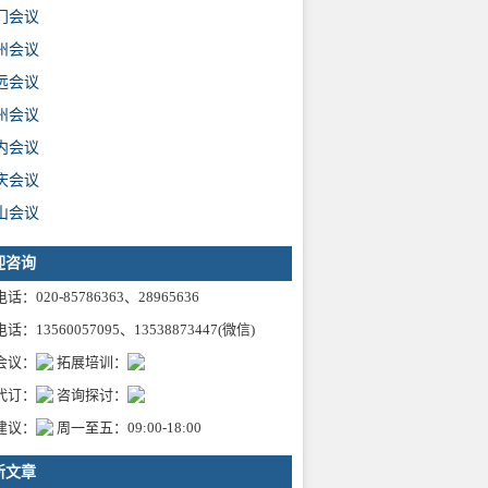
门会议
州会议
远会议
州会议
内会议
庆会议
山会议
迎咨询
话：020-85786363、28965636
话：13560057095、13538873447(微信)
会议：
拓展培训：
代订：
咨询探讨：
建议：
周一至五：09:00-18:00
新文章