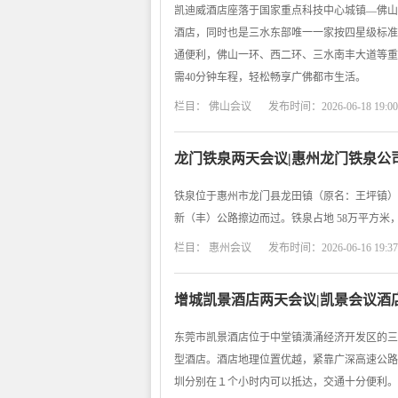
凯迪威酒店座落于国家重点科技中心城镇—佛山
酒店，同时也是三水东部唯一一家按四星级标准
通便利，佛山一环、西二环、三水南丰大道等重
需40分钟车程，轻松畅享广佛都市生活。
栏目：
佛山会议
发布时间：2026-06-18 19:00
龙门铁泉两天会议|惠州龙门铁泉公
铁泉位于惠州市龙门县龙田镇（原名：王坪镇）
新（丰）公路擦边而过。铁泉占地 58万平方米
栏目：
惠州会议
发布时间：2026-06-16 19:37
增城凯景酒店两天会议|凯景会议酒
东莞市凯景酒店位于中堂镇潢涌经济开发区的三
型酒店。酒店地理位置优越，紧靠广深高速公路
圳分别在１个小时内可以抵达，交通十分便利。