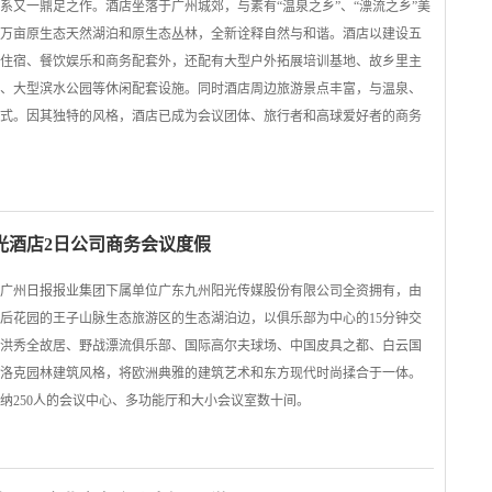
系又一鼎足之作。酒店坐落于广州城郊，与素有“温泉之乡”、“漂流之乡”美
万亩原生态天然湖泊和原生态丛林，全新诠释自然与和谐。酒店以建设五
住宿、餐饮娱乐和商务配套外，还配有大型户外拓展培训基地、故乡里主
、大型滨水公园等休闲配套设施。同时酒店周边旅游景点丰富，与温泉、
式。因其独特的风格，酒店已成为会议团体、旅行者和高球爱好者的商务
光酒店2日公司商务会议度假
广州日报报业集团下属单位广东九州阳光传媒股份有限公司全资拥有，由
后花园的王子山脉生态旅游区的生态湖泊边，以俱乐部为中心的15分钟交
洪秀全故居、野战漂流俱乐部、国际高尔夫球场、中国皮具之都、白云国
洛克园林建筑风格，将欧洲典雅的建筑艺术和东方现代时尚揉合于一体。
纳250人的会议中心、多功能厅和大小会议室数十间。