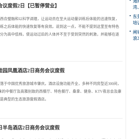
海
会议度假2日【已暂停营业】
湾
东
”中西合璧融和以科学调理，让运动员在至大运动量训练后体能的迅速恢复，
培
练之后体能的快速恢复等有良效。说到这一点，不能不提到这里至有特色
闸
分为高中低档，使运动过后的人体并不至于受到突然的刺激，并能够在逐
浪
桂园凤凰酒店2日商务会议度假
落于中国优秀旅游城市肇庆。酒店设施功能齐全，多种不同房型近300间，
风味的中餐厅及高雅别致的西餐厅、特色餐厅、桑拿、健身、KTV夜总会及康
是典型的生态旅游度假酒店。
日半岛酒店2日商务会议度假