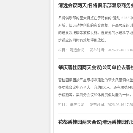
清远会议两天|名将俱乐部温泉商务
名将俱乐部的至大特点在于特有的“运动·SPA
对新、旧运动性创伤的愈合康复、在高强度的训
的温泉及按摩等放松设施。温泉池的水温科学地
步适应的同时有效地得到放松。
栏目：
清远会议
发布时间：2026-06-16 18:16
肇庆碧桂园两天会议|公司单位去碧
碧桂园集团按五星级标准建造的肇庆凤凰酒店坐
多功能会议中心至大可容纳800人，还有顺德
乐设施等，集商务会议和休闲度假功能为一体，
栏目：
肇庆会议
发布时间：2026-06-16 17:50
花都碧桂园两天会议|清远碧桂园假