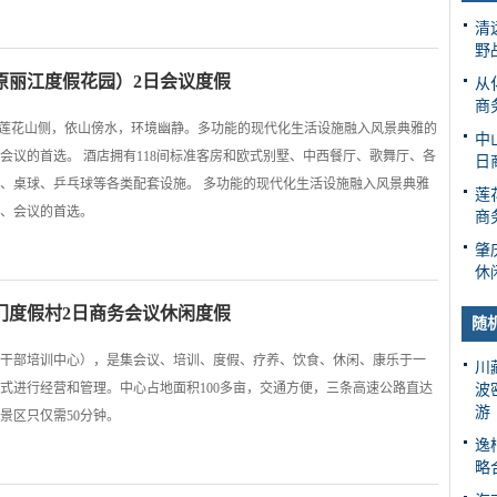
清
野
原丽江度假花园）2日会议度假
从
商
禺莲花山侧，依山傍水，环境幽静。多功能的现代化生活设施融入风景典雅的
中
会议的首选。 酒店拥有118间标准客房和欧式别墅、中西餐厅、歌舞厅、各
日
、桌球、乒乓球等各类配套设施。 多功能的现代化生活设施融入风景典雅
莲
、会议的首选。
商
肇
休
门度假村2日商务会议休闲度假
随
干部培训中心），是集会议、培训、度假、疗养、饮食、休闲、康乐于一
川
式进行经营和管理。中心占地面积100多亩，交通方便，三条高速公路直达
波
游
景区只仅需50分钟。
逸
略