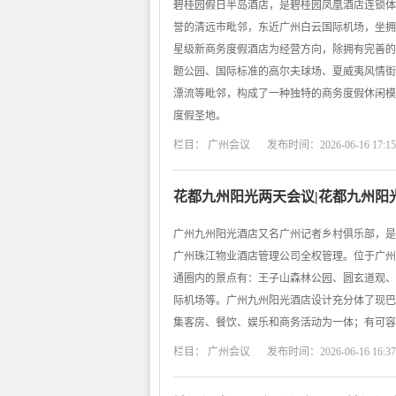
碧桂园假日半岛酒店，是碧桂园凤凰酒店连锁体
誉的清远市毗邻，东近广州白云国际机场，坐拥
星级新商务度假酒店为经营方向，除拥有完善的
题公园、国际标准的高尔夫球场、夏威夷风情街
漂流等毗邻，构成了一种独特的商务度假休闲模
度假圣地。
栏目：
广州会议
发布时间：2026-06-16 17:15
花都九州阳光两天会议|花都九州阳
广州九州阳光酒店又名广州记者乡村俱乐部，是
广州珠江物业酒店管理公司全权管理。位于广州
通圈内的景点有：王子山森林公园、圆玄道观、
际机场等。广州九州阳光酒店设计充分体了现巴
集客房、餐饮、娱乐和商务活动为一体；有可容
栏目：
广州会议
发布时间：2026-06-16 16:37