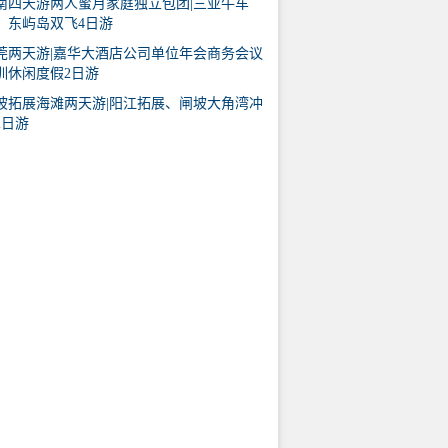
南四天游两人蜜月家庭独立包团|三亚牛车
、东屿岛双飞4日游
莞两天游|嘉华大酒店公司单位年会商务会议
训休闲度假2日游
坡拓展海滩两天游|阳江拓展、闸坡大角湾冲
2日游