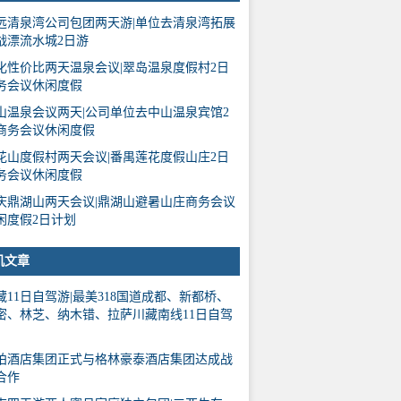
远清泉湾公司包团两天游|单位去清泉湾拓展
战漂流水城2日游
化性价比两天温泉会议|翠岛温泉度假村2日
务会议休闲度假
山温泉会议两天|公司单位去中山温泉宾馆2
商务会议休闲度假
花山度假村两天会议|番禺莲花度假山庄2日
务会议休闲度假
庆鼎湖山两天会议|鼎湖山避暑山庄商务会议
闲度假2日计划
机文章
藏11日自驾游|最美318国道成都、新都桥、
密、林芝、纳木错、拉萨川藏南线11日自驾
柏酒店集团正式与格林豪泰酒店集团达成战
合作