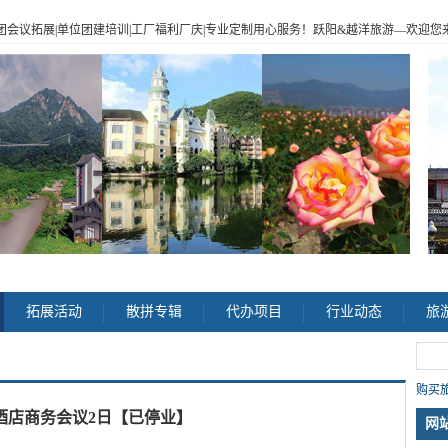
|企业包团会议拓展|单位团建培训|工厂福利厂庆|专业定制用心服务！跃阳
&
越洋旅游
—
欢迎您来电
>
拓展活动
散拼专辑
代办项目
行业动态
旅
购买旅
酒店商务会议2日【已停业】
网