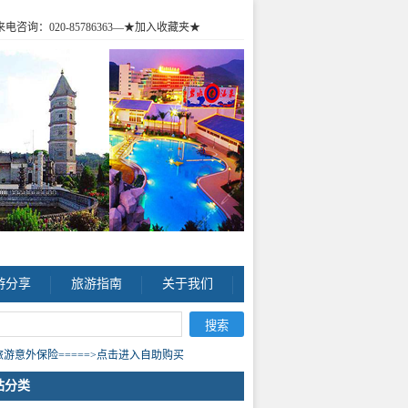
咨询：020-85786363
—★加入收藏夹★
游分享
旅游指南
关于我们
游意外保险=====>点击进入自助购买
站分类