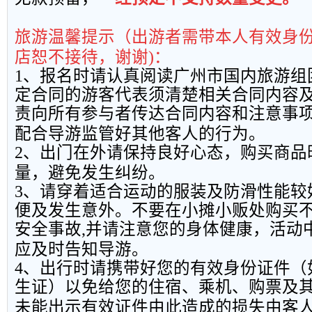
旅游温馨提示（出游者需带本人有效身
店恕不接待，谢谢
)
：
1
、报名时请认真阅读广州市国内旅游组
定合同的游客代表须清楚相关合同内容
责向所有参与者传达合同内容和注意事
配合导游监管好其他客人的行为。
2
、出门在外请保持良好心态，购买商品
量，避免发生纠纷。
3
、请穿着适合运动的服装及防滑性能较
便及发生意外。不要在小摊小贩处购买
安全事故
,
并请注意您的身体健康，活动
应及时告知导游。
4
、出行时请携带好您的有效身份证件（
生证）以免给您的住宿、乘机、购票及
未能出示有效证件由此造成的损失由客