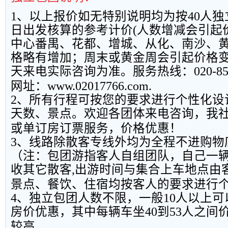
1
、以上报
价如无特别说明均为按
40
人独
日出发核算的参考计价
(
人数增减会引起
中心番禺、花都、增城、从化、南沙、
格略有增加；周末或黄金周会引起价格
天来电实际咨询为准。服务热线：
020-8
网址：
www.02017766.com.
2
、所有行程可按您的要求进行个性化设
天数、景点。欢迎各团体来电咨询，我
或单订房订票服务，价格优惠！
3
、线路除散客专线外均为全程不进购物
（注：包团游指客人自组团队，自己一
收其它散客
,
出游时间与集合上车地点由
景点、餐饮、住宿均按客人的要求进行
4
、独立包团人数不限，一般
10
人以上可
房价优惠，其中每辆车坐
40
到
53
人之间
较高。