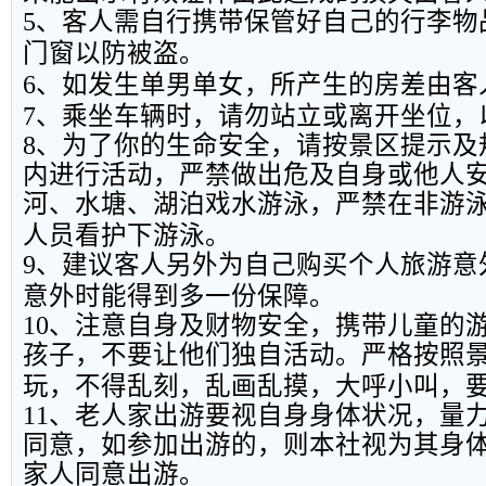
5
、客人需自行携带保管好自己的行李物
门窗以防被盗。
6
、如发生单男单女，所产生的房差由客
7
、乘坐车辆时，请勿站立或离开坐位，
8
、为了你的生命安全，请按景区提示及
内进行活动，严禁做出危及自身或他人
河、水塘、湖泊戏水游泳，严禁在非游
人员看护下游泳。
9
、建议客人另外为自己购买个人旅游意
意外时能得到多一份保障。
10
、注意自身及财物安全，携带儿童的
孩子，不要让他们独自活动。严格按照
玩，不得乱刻，乱画乱摸，大呼小叫，
11
、老人家出游要视自身身体状况，量
同意，如参加出游的，则本社视为其身
家人同意出游。