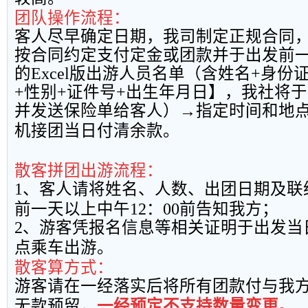
团队操作流程：
客人尽早确定日期，我司制定正规合同
按合同约定支付定金或团款并于出发前
的
Excel
版出游人员名单（含姓名
+
身份
+
性别
+
证件号
+
出生年月日】，我社将于
并发送保险单给客人）→指定时间和地
机接团当日付清余款。
散客拼团出游流程：
1
、客人请将姓名、人数、出团日期及联
前一天以上中午
12
：
00
前告知我方；
2
、游客凭报名信息等相关证明于出发当
点乘车出游。
散客算方式：
游客请在一经落实后将所有团款付与我
无款预留，
一经预定不支持数量变更。