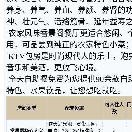
养身、养气、养血、养颜、养肾的
神、壮元气、活络筋骨、延年益寿
农家风味香景阁餐厅更适合悠闲、
用，可品尝到纯正的农家特色小菜
KTV包房是时尚现代人的乐土，泡
音乐和美酒，更放飞心境。
全天自助餐免费为您提供90余款自
特色、水果饮品，让您想吃就吃。
可入住人
门
房间类型
配套设施
数
露天温泉池，宽带上网，
2
赏星豪华双人房
电脑，2张1.2米标准床，2