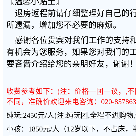
〖温馨小贴士〗
退房返程前请仔细整理好自己的行
所遗漏，增加您不必要的麻烦。
感谢各位贵宾对我们工作的支持和
有机会为您服务，如果您对我们的
要吝啬介绍给您的亲朋好友，谢谢
收费参考如下：
(
注：价格一团一议，
,
不
不同，准确价欢迎来电咨询：
020-857863
纯玩
:2450
元
/
人
(
注
:
纯玩团
,
全程不进购物
小孩：1850元
/
人（
12
岁以下，不占床，