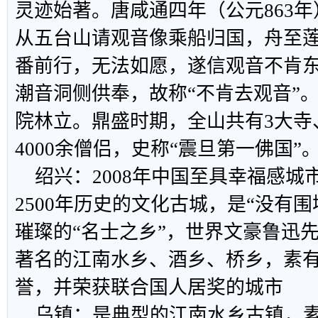
灵迹始著。唐咸通四年（公元863
从五台山请观音像乘船归国，舟至
番前行，无法如愿，遂信观音不肯
潮音洞侧供奉，故称“不肯去观音”
院林立。鼎盛时期，全山共有3大寺、
4000余僧侣，史称“震旦第一佛国”
绍兴：2008年中国至具幸福感城
2500年历史的文化古城，是“没有
璀璨的“名士之乡”，世界文豪鲁迅
著名的江南水乡、酒乡、桥乡，素有
誉，并荣获联合国人居奖的城市
乌镇：是典型的江南水乡古镇，素