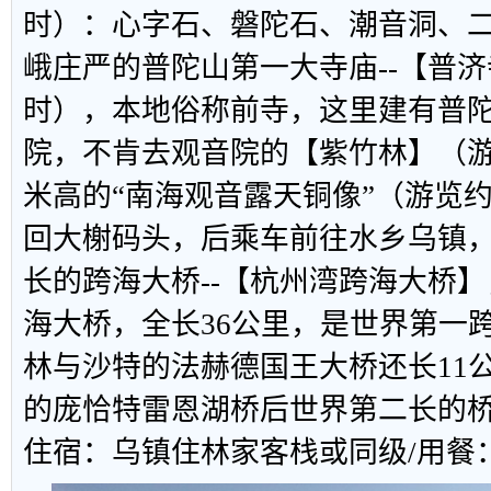
时）：心字石、磐陀石、潮音洞、
峨庄严的普陀山第一大寺庙--【普济
时），本地俗称前寺，这里建有普
院，不肯去观音院的【紫竹林】（游览
米高的“南海观音露天铜像”（游览约
回大榭码头，后乘车前往水乡乌镇
长的跨海大桥--【杭州湾跨海大桥
海大桥，全长36公里，是世界第一
林与沙特的法赫德国王大桥还长11
的庞恰特雷恩湖桥后世界第二长的
住宿：乌镇住林家客栈或同级/用餐