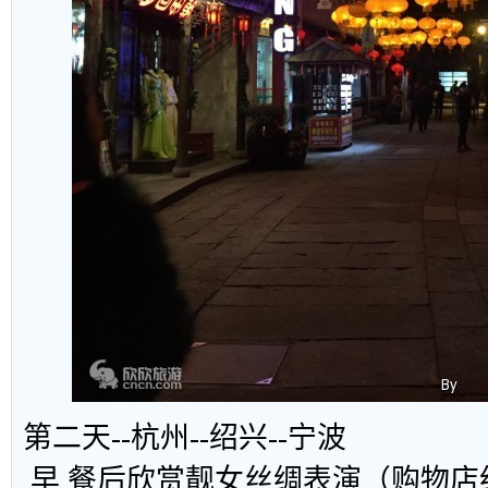
第二天--杭州--绍兴--宁波
早 餐后欣赏靓女丝绸表演（购物店