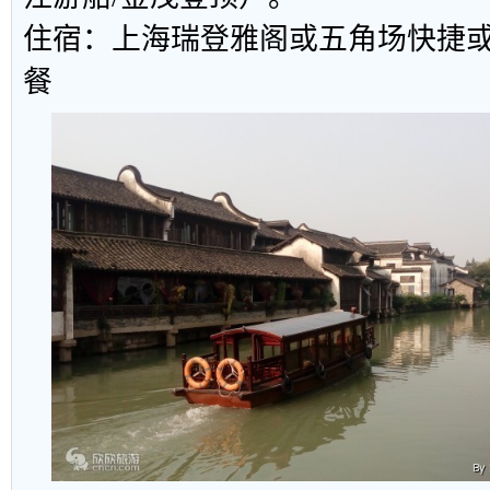
住宿：上海瑞登雅阁或五角场快捷或
餐