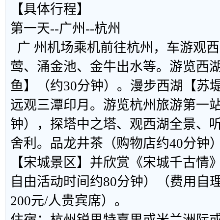
【具体行程】
第一天--广州--杭州
广 州机场乘机前往杭州，车游观
莺、涌金池、金牛出水等。游览西
鱼】（约30分钟）。漫步西湖【苏堤
远观三潭印月。游览杭州旅游第一站
钟），探塔中之塔、观西湖全景、
舍利。品龙井茶（购物店约40分钟
【宋城景区】并欣赏《宋城千古情
自由活动时间约80分钟）（费用自理
200元/人贵宾席）。
住宿：杭州锐思特嘉里或米兰洲际或