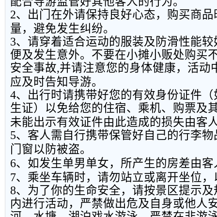
配合导游监管好其他客人的行为。
2
、出门在外请保持良好心态，购买商品
量，避免发生纠纷。
3
、请穿着适合运动的服装及防滑性能较
便及发生意外。不要在小摊小贩处购买
安全事故
,
并请注意您的身体健康，活动
应及时告知导游。
4
、出行时请携带好您的有效身份证件（
生证）以免给您的住宿、乘机、购票及
未能出示有效证件由此造成的损失由客
5
、客人需自行携带保管好自己的行李物
门窗以防被盗。
6
、如发生单男单女，所产生的房差由客
7
、乘坐车辆时，请勿站立或离开坐位，
8
、为了你的生命安全，请按景区提示及
内进行活动，严禁做出危及自身或他人
河、水塘、湖泊戏水游泳，严禁在非游