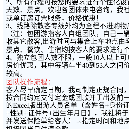
2
、所有行程可按您的要求进行个性化设
天数、景点。欢迎各团体来电咨询，我
或单订房订票服务，价格优惠！
3
、线路除散客专线外均为全程不进购物
（注：包团游指客人自组团队，自己一
收其它散客
,
出游时间与集合上车地点由
景点、餐饮、住宿均按客人的要求进行
4
、独立包团人数不限，一般
10
人以上可
房价优惠，其中每辆车坐
40
到
53
人之间
较高。
团队操作流程：
客人尽早确定日期，我司制定正规合同
按合同约定支付定金或团款并于出发前
的
Excel
版出游人员名单（含姓名
+
身份
+
性别
+
证件号
+
出生年月日】，我社将于
并发送保险单给客人）→指定时间和地