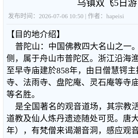
乌镇双飞5日游
发布时间：2026-07-06 10:50 | 作者：hapeisi
【目的地介绍】
普陀山：中国佛教四大名山之一。
侧，属于舟山市普陀区。浙江沿海
至早寺庙建於858年，由日僧慧锷
寺、法雨寺、盘陀庵、灵石庵等寺
等名胜。
是全国著名的观音道场，其宗教活
道教及仙人炼丹遗迹随处可觅。唐大
年），有梵僧来谒潮音洞，感应观