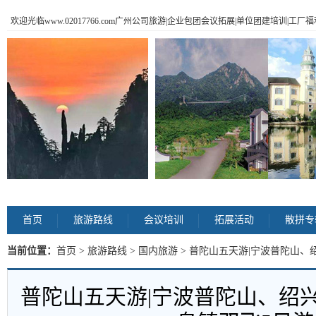
欢迎光临www.02017766.com广州公司旅游|企业包团会议拓展|单位团建培训|工
首页
旅游路线
会议培训
拓展活动
散拼专
当前位置：
首页
>
旅游路线
>
国内旅游
> 普陀山五天游|宁波普陀山、
容
普陀山五天游|宁波普陀山、绍