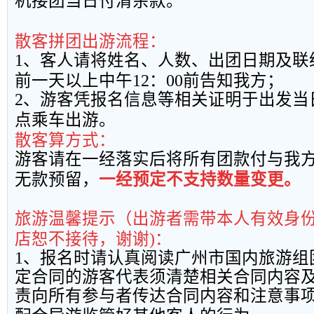
机接团当日付清余款。
散客拼团出游流程：
1
、客人请将姓名、人数、出团日期及联
前一天以上中午
12
：
00
前告知我方；
2
、游客凭报名信息等相关证明于出发当
点乘车出游。
散客算方式：
游客请在一经落实后将所有团款付与我
无款预留，
一经预定不支持数量变更。
旅游温馨提示（出游者需带本人有效身
店恕不接待，谢谢
)
：
1
、报名时请认真阅读广州市国内旅游组
定合同的游客代表须清楚相关合同内容
责向所有参与者传达合同内容和注意事