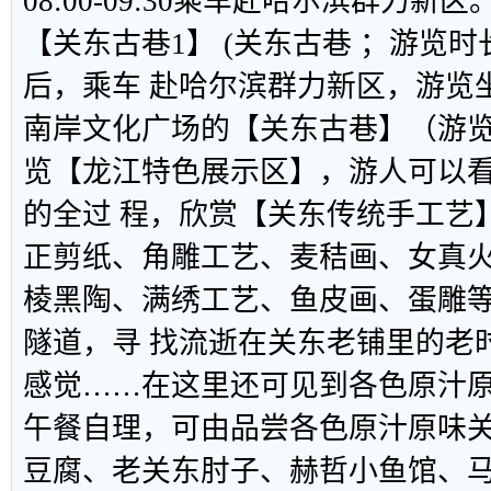
08:00-09:30乘车赴哈尔滨群力新区
【
关东古巷1
】
(关东古巷 ；游览时长
后，乘车 赴哈尔滨群力新区，游览
南岸文化广场的【关东古巷】（游览
览【龙江特色展示区】，游人可以
的全过 程，欣赏【关东传统手工艺
正剪纸、角雕工艺、麦秸画、女真
棱黑陶、满绣工艺、鱼皮画、蛋雕
隧道，寻 找流逝在关东老铺里的老
感觉……在这里还可见到各色原汁
午餐自理，可由品尝各色原汁原味
豆腐、老关东肘子、赫哲小鱼馆、