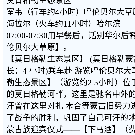
莫日格勒生态景区
室韦（行车约4小时）呼伦贝尔大草
海拉尔（火车约11小时）哈尔滨
07:00-07:30用早餐后，话别华
伦贝尔大草原】。
【
莫日格勒生态景区
】
(莫日格勒蒙
长：4 小时)
乘车赴 游览呼伦贝尔大
勒生态景区】（游览约2.5小时）位
的莫日格勒河畔，这里是驰名中外
汗曾在这里对扎 木合等蒙古旧势力
了战争的胜利，巩固了自己可汗的
蒙古族迎宾仪式——【下马酒】（费