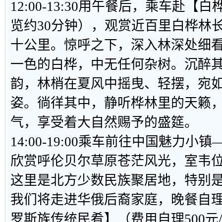
12:00-13:30用午餐后，乘车赴
览约30分钟），观赏近百里白桦林
十公里。惊呼之下，深入林深处细看
一色的白桦，中无任何杂树。沉醉
韵，林梢在夏风中摇曳、轻摆，宛
姿。徜徉其中，静听桦林里的天籁，
气，享受着大自然赐予的盛筵。
14:00-19:00乘车前往中国魅力
欣赏呼伦贝尔草原苍茫风光，室韦
这里是北方少数民族聚居地，特别是
我们将走进华俄后裔家庭，晚餐自
罗斯族传统民肴】（费用自理500元