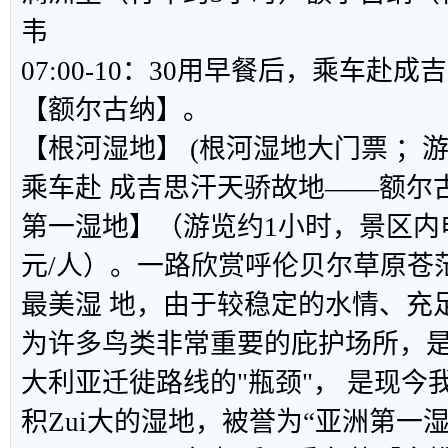
韦
07:00-10：30用早餐后，乘车赴
【额尔古纳】。
【
根河湿地
】
(根河湿地大门票 ；游
乘车赴 成吉思汗天骄故地——额尔
第一湿地】（游览约1小时，景区内
元/人）。一路欣赏呼伦贝尔草原苍
最美湿 地，由于较稳定的水情、充
为许多鸟类非常重要的庇护场所，是
大利亚迁徙路线的"瓶颈"， 是现今
积Zui大的湿地，被誉为“亚洲第一湿