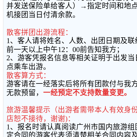
并发送保险单给客人）→指定时间和地
机接团当日付清余款。
散客拼团出游流程：
1
、客人请将姓名、人数、出团日期及联
前一天以上中午
12
：
00
前告知我方；
2
、游客凭报名信息等相关证明于出发当
点乘车出游。
散客算方式：
游客请在一经落实后将所有团款付与我
无款预留，
一经预定不支持数量变更。
旅游温馨提示（出游者需带本人有效身
店恕不接待，谢谢
)
：
1
、报名时请认真阅读广州市国内旅游组
定合同的游客代表须清楚相关合同内容