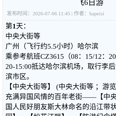
飞6日游
发布时间：2026-07-06 11:45 | 作者：hapeisi
第
1
天：
中央大街等
广州（飞行约5.5小时）哈尔滨
乘参考航班CZ3615（08：15/12：
20-15:00抵达哈尔滨机场，取行
滨市区。
【
中央大街等
】
(中央大街等 ；游览
充满异国风情的百年老街——【中
国人民好朋友斯大林命名的沿江带