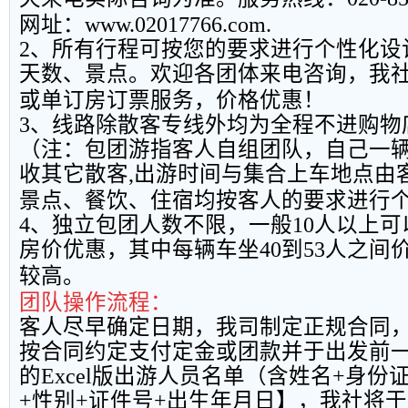
网址：
www.02017766.com.
2
、所有行程可按您的要求进行个性化设
天数、景点。欢迎各团体来电咨询，我
或单订房订票服务，价格优惠！
3
、线路除散客专线外均为全程不进购物
（注：包团游指客人自组团队，自己一
收其它散客
,
出游时间与集合上车地点由
景点、餐饮、住宿均按客人的要求进行
4
、独立包团人数不限，一般
10
人以上可
房价优惠，其中每辆车坐
40
到
53
人之间
较高。
团队操作流程：
客人尽早确定日期，我司制定正规合同
按合同约定支付定金或团款并于出发前
的
Excel
版出游人员名单（含姓名
+
身份
+
性别
+
证件号
+
出生年月日】，我社将于