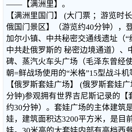
——【满洲里】。
【
满洲里国门
】
(大门票 ；游览时长
俄国门景区】（游览约40分钟），
加尔小镇、中共秘密交通线遗址（“
中共赴俄罗斯的 秘密边境通道）、中
碑、蒸汽火车头广场（毛泽东曾经
朝=鲜战场使用的“米格”15型战斗
【
俄罗斯套娃广场
】
(俄罗斯套娃广
分钟)
参观拥有世界吉尼斯记录的【
约30分钟）。套娃广场的主体建筑是
娃，建筑面积达3200平方米，是目前
娃。30米高的大套娃内部有高档西