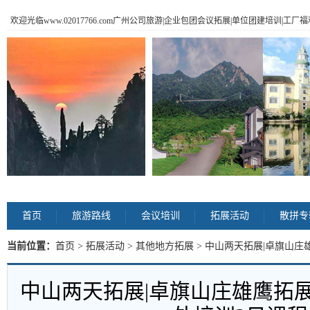
欢迎光临www.02017766.com广州公司旅游|企业包团会议拓展|单位团建培训|工
首页
旅游路线
会议培训
拓展活动
散拼专
当前位置：
首页
>
拓展活动
>
其他地方拓展
> 中山两天拓展|卓旗山
内容
中山两天拓展|卓旗山庄雄鹰拓