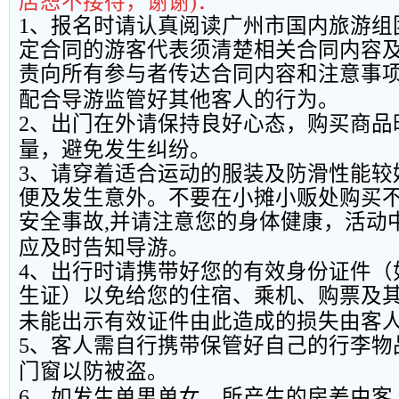
店恕不接待，谢谢
)
：
1
、报名时请认真阅读广州市国内旅游组
定合同的游客代表须清楚相关合同内容
责向所有参与者传达合同内容和注意事
配合导游监管好其他客人的行为。
2
、出门在外请保持良好心态，购买商品
量，避免发生纠纷。
3
、请穿着适合运动的服装及防滑性能较
便及发生意外。不要在小摊小贩处购买
安全事故
,
并请注意您的身体健康，活动
应及时告知导游。
4
、出行时请携带好您的有效身份证件（
生证）以免给您的住宿、乘机、购票及
未能出示有效证件由此造成的损失由客
5
、客人需自行携带保管好自己的行李物
门窗以防被盗。
6
、如发生单男单女，所产生的房差由客