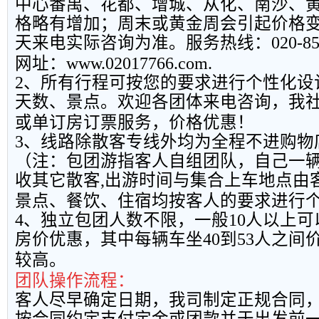
中心番禺、花都、增城、从化、南沙、
格略有增加；周末或黄金周会引起价格
天来电实际咨询为准。服务热线：
020-8
网址：
www.02017766.com.
2
、所有行程可按您的要求进行个性化设
天数、景点。欢迎各团体来电咨询，我
或单订房订票服务，价格优惠！
3
、线路除散客专线外均为全程不进购物
（注：包团游指客人自组团队，自己一
收其它散客
,
出游时间与集合上车地点由
景点、餐饮、住宿均按客人的要求进行
4
、独立包团人数不限，一般
10
人以上可
房价优惠，其中每辆车坐
40
到
53
人之间
较高。
团队操作流程：
客人尽早确定日期，我司制定正规合同
按合同约定支付定金或团款并于出发前