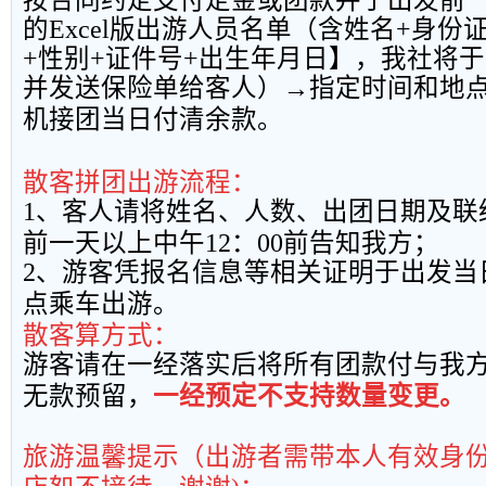
的
Excel
版出游人员名单（含姓名
+
身份
+
性别
+
证件号
+
出生年月日】，我社将于
并发送保险单给客人）→指定时间和地
机接团当日付清余款。
散客拼团出游流程：
1
、客人请将姓名、人数、出团日期及联
前一天以上中午
12
：
00
前告知我方；
2
、游客凭报名信息等相关证明于出发当
点乘车出游。
散客算方式：
游客请在一经落实后将所有团款付与我
无款预留，
一经预定不支持数量变更。
旅游温馨提示（出游者需带本人有效身