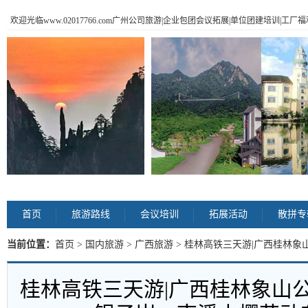
欢迎光临www.02017766.com广州公司旅游|企业包团会议拓展|单位团建培训|工
首页
旅游路线
会议培训
拓展活动
散拼专
当前位置：
首页
>
国内旅游
>
广西旅游
> 桂林高铁三天游|广西桂林
花动车三天游 内容
桂林高铁三天游|广西桂林象山