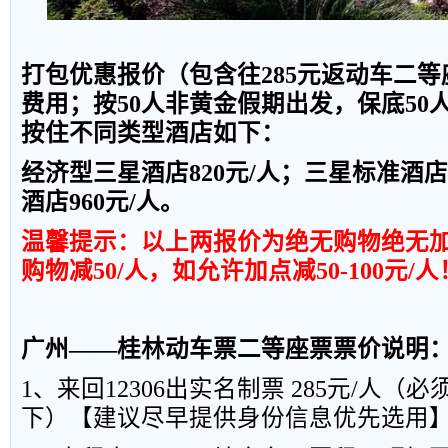
打包优惠报价（包含往
285
元返动车二等
费用；按
50
人
非黄金假期出发，保底
50
按住不同类型酒店如下：
经济型三星酒店
820
元
/
人；三星标准酒店
酒店
960
元
/
人。
温馨提示：以上两报价为绝无购物绝无
购物减
50/
人，如允许加点减
50-100
元
/
人
广州——桂林动车票二等座票票价说明
1
、来回
12306
出实名制票
285
元
/
人（必
下）【建议尽早提供身份信息优先选用