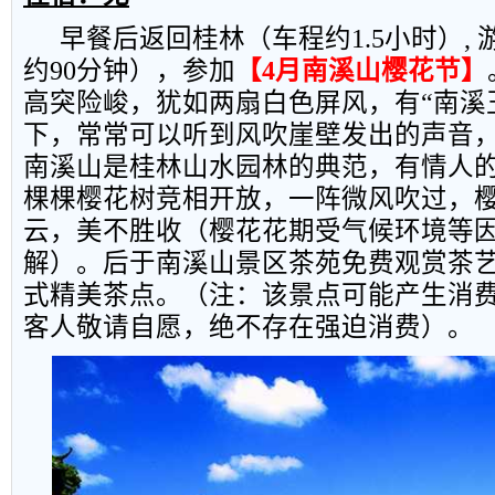
早餐后返回桂林（车程约
1.5
小时）
,
约
90
分钟），参加
【
4
月南溪山樱花节】
高突险峻，犹如两扇白色屏风，有“南溪
下，常常可以听到风吹崖壁发出的声音
南溪山是桂林山水园林的典范，有情人
棵棵樱花树竞相开放，一阵微风吹过，
云，美不胜收（樱花花期受气候环境等
解）。后于南溪山景区茶苑免费观赏茶
式精美茶点。（注：该景点可能产生消
客人敬请自愿，绝不存在强迫消费）。