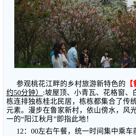
参观桃花江畔的乡村旅游新特色的
【
约
50
分钟）
:
坡屋顶、小青瓦、花格窗、
栋连排独栋桂北民居，栋栋都集合了传
元素。漫步在鲁家新村，依山傍水，风
一的“阳江秋月”即指此地！
12
：
00
左右午餐，统一时间集中乘车