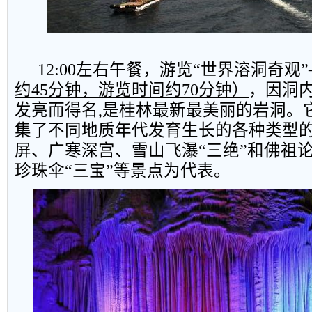
12:00
左右午餐，游览“世界溶洞奇观”
约
45
分钟，游览时间约
70
分钟）
，因洞
发亮而得名
,
是桂林最新最美丽的岩洞。
集了不同地质年代发育生长的各种类型
屏、广寒深宫、雪山飞瀑“三绝”和佛祖
珍珠伞“三宝”等景点为代表。