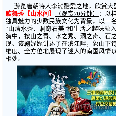
游览唐朝诗人李渤酷爱之地，
欣赏大
歌舞秀【山水间】
（观赏
70
分钟）
：
以
独具魅力的少数民族文化为背景，以一
“山清水秀、洞奇石美”和生活之趣味融
演中，按山之青、水之秀、洞之奇、石
现。该剧娓娓讲述了在滨江畔，象山下
维度、全方位地展现了迷人的南国风情
相处。