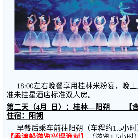
18:00
左右晚餐享用桂林米粉宴，晚上
准未挂星酒店标准双人房。
第二天（
4
月
日）：桂林—阳朔
【
住宿：阳朔
早餐后乘车前往阳朔（车程约
1.5
小时
【乘渡船游览兴坪渔村】
（游览
1.5
小时