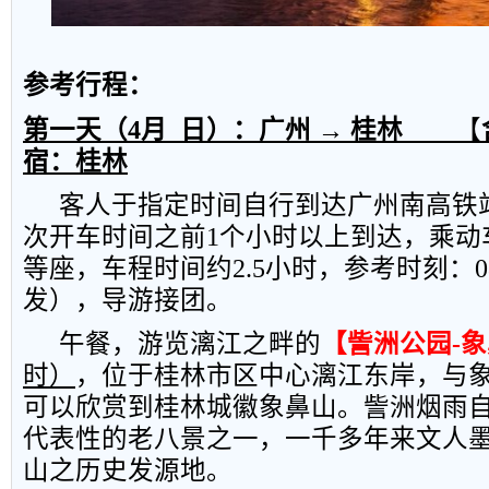
参考行程：
第一天（
4
月
日）：
广州
→ 桂林
【
宿：桂林
客人于指定时间自行到达广州南高铁
次开车时间之前
1
个小时以上到达，乘动
等座，车程时间约
2.5
小时，参考时刻：
0
发），导游接团。
午餐，游览漓江之畔的
【訾洲公园
-
象
时）
，位于桂林市区中心漓江东岸，与
可以欣赏到桂林城徽象鼻山。訾洲烟雨
代表性的老八景之一，一千多年来文人
山之历史发源地。