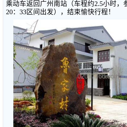
乘动车返回广州南站（车程约
2.5
小时，
20
：
33
区间出发），结束愉快行程！