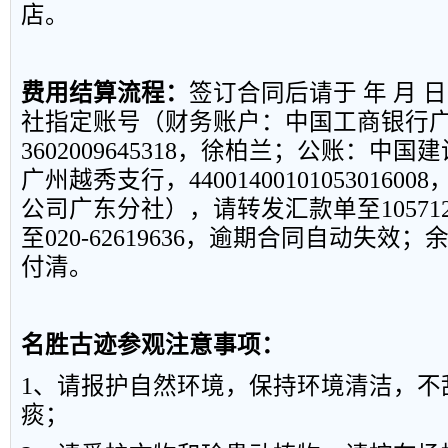
店。
费用结算流程：
签订合同后请于
年 月 
社指定账号（财务账户：中国工商银行
3602009645318
，徐柏兰；公账：中国建
广州越秀支行，
44001400101053016008
公司广东分社），请转发汇款单至
10571
至
020-62619636
，逾期合同自动失效；
付清。
名胜古迹参观注意事项：
1
、请报护自然环境，保持环境清洁，不
痰；