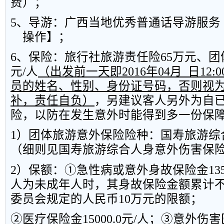
费）；
5
、导游：广西当地优秀普通话导游服务
操作】；
6
、保险：旅行社旅游责任险
65
万元、团
元
/
人
（出发前一天即
2016
年
04
月
日
12:0
员的姓名、性别、身份证号码，否则视
补，责任自负）
，另建议客人另外为自
险，以防在发生意外时能得到多一份保
1
）团体旅游意外保险险种：国寿旅游综
（细则见国寿旅游综合人身意外伤害保
2
）保额：①急性病或意外身故保险金
13
人为未成年人时，其身故保险金额累计
委员会规定的人民币
10
万元的限额；
②医疗保险金
15000.0
元
/
人；③意外伤害