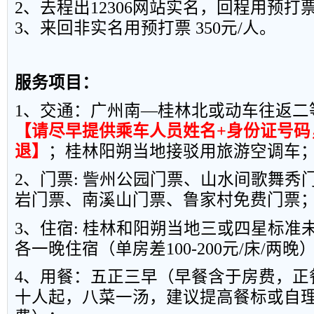
2
、去程出
12306
网站实名，回程用预打
3
、来回非实名用预打票
350
元
/
人。
服务项目：
1
、交通：广州南—桂林北或动车往返二
【请尽早提供乘车人员姓名
+
身份证号码
退】
；桂林阳朔当地接驳用旅游空调车
2
、门票
:
訾州公园门票、山水间歌舞秀
岩门票、南溪山门票、鲁家村免费门票
3
、住宿
:
桂林和阳朔当地三或四星标准
各一晚住宿（单房差
100-200
元
/
床
/
两晚
4
、用餐：五正三早（早餐含于房费，正
十人起，八菜一汤，建议提高餐标或自