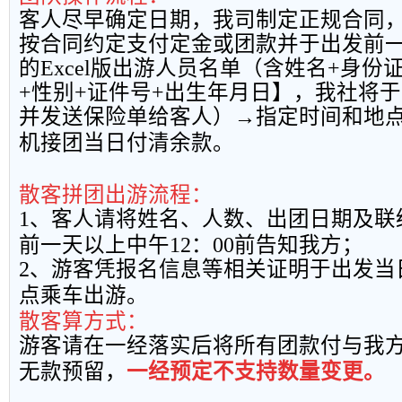
客人尽早确定日期，我司制定正规合同
按合同约定支付定金或团款并于出发前
的
Excel
版出游人员名单（含姓名
+
身份
+
性别
+
证件号
+
出生年月日】，我社将于
并发送保险单给客人）→指定时间和地
机接团当日付清余款。
散客拼团出游流程：
1
、客人请将姓名、人数、出团日期及联
前一天以上中午
12
：
00
前告知我方；
2
、游客凭报名信息等相关证明于出发当
点乘车出游。
散客算方式：
游客请在一经落实后将所有团款付与我
无款预留，
一经预定不支持数量变更。