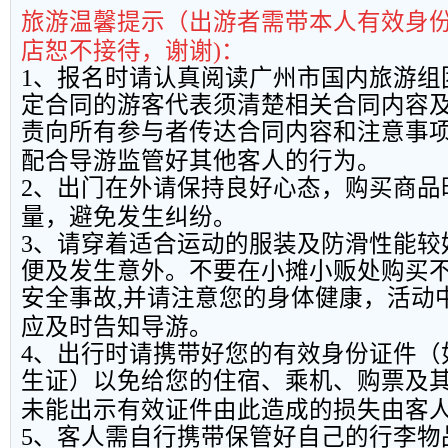
旅游温馨提示（出游者需带本人有效身
店恕不接待，谢谢
)
：
1
、报名时请认真阅读广州市国内旅游组
定合同的游客代表须清楚相关合同内容
责向所有参与者传达合同内容和注意事
配合导游监管好其他客人的行为。
2
、出门在外请保持良好心态，购买商品
量，避免发生纠纷。
3
、请穿着适合运动的服装及防滑性能较
便及发生意外。不要在小摊小贩处购买
安全事故
,
并请注意您的身体健康，活动
应及时告知导游。
4
、出行时请携带好您的有效身份证件（
生证）以免给您的住宿、乘机、购票及
未能出示有效证件由此造成的损失由客
5
、客人需自行携带保管好自己的行李物