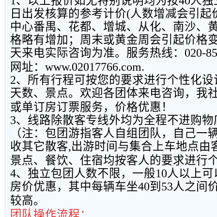
1
、以上报
价如无特别说明均为按
40
人独
日出发核算的参考计价
(
人数增减会引起
中心番禺、花都、增城、从化、南沙、
格略有增加；周末或黄金周会引起价格
天来电实际咨询为准。服务热线：
020-8
网址：
www.02017766.com.
2
、所有行程可按您的要求进行个性化设
天数、景点。欢迎各团体来电咨询，我
或单订房订票服务，价格优惠！
3
、线路除散客专线外均为全程不进购物
（注：包团游指客人自组团队，自己一
收其它散客
,
出游时间与集合上车地点由
景点、餐饮、住宿均按客人的要求进行
4
、独立包团人数不限，一般
10
人以上可
房价优惠，其中每辆车坐
40
到
53
人之间
较高。
团队操作流程：