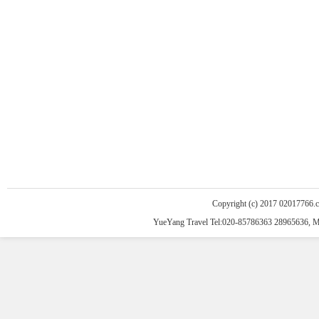
Copyright (c) 2017 02017766.
YueYang Travel Tel:020-85786363 28965636, 