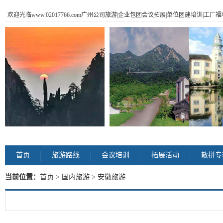
欢迎光临www.02017766.com广州公司旅游|企业包团会议拓展|单位团建培训|工
首页
旅游路线
会议培训
拓展活动
散拼专
当前位置：
首页
>
国内旅游
> 安徽旅游