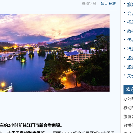
选择字号：
超大
标准
旅
会
拓
散
代
行
旅
旅
关
欢
办公电
移动电
旅游
散拼
车约
2
小时前往江门市新会崖南镇。