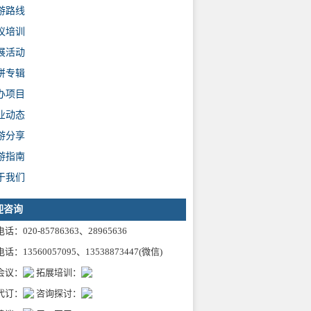
游路线
议培训
展活动
拼专辑
办项目
业动态
游分享
游指南
于我们
迎咨询
话：020-85786363、28965636
话：13560057095、13538873447(微信)
会议：
拓展培训：
代订：
咨询探讨：