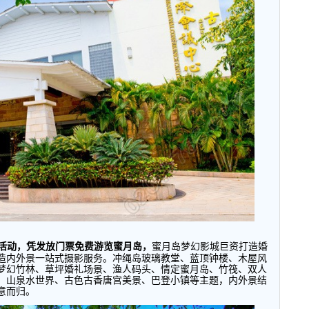
活动，
凭发放门票免费游览
蜜月岛，
蜜月岛梦幻影城巨资打造婚
造内外景一站式摄影服务。冲绳岛玻璃教堂、蓝顶钟楼、木屋风
梦幻竹林、草坪婚礼场景、渔人码头、情定蜜月岛、竹筏、双人
、山泉水世界、古色古香唐宫美景、巴登小镇等主题，内外景结
意而归。