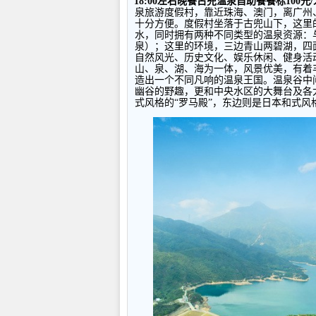
18:00
左右晚餐古兜温泉自助餐餐标
100
元
/
泉旅游度假村，靠近珠海、澳门，离广州
十分方便。度假村坐落于古兜山下，这里
水，同时拥有两种不同类型的温泉资源：
泉）；这里的环境，三边青山两碧湖，四
自然风光、历史文化、娱乐休闲、健身活
山、泉、湖、海为一体，风景优美，有着
造出一个不同凡响的温泉王国。温泉谷中
幽谷的野趣，更和中央水区的大舞台及各
式风格的“罗马殿”，东边则是日本和式风格