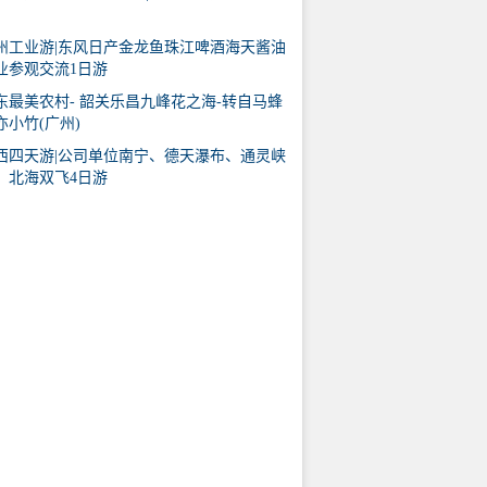
州工业游|东风日产金龙鱼珠江啤酒海天酱油
业参观交流1日游
东最美农村- 韶关乐昌九峰花之海-转自马蜂
亦小竹(广州)
西四天游|公司单位南宁、德天瀑布、通灵峡
、北海双飞4日游