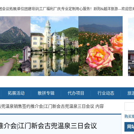
|企业包团会议拓展|单位团建培训|工厂福利厂庆|专业定制用心服务！跃阳
&
越洋旅游
—
欢迎您来电
>
拓展活动
散拼专辑
代办项目
行业动态
旅
古兜温泉销售签约推介会|江门新会古兜温泉三日会议 内容
购买旅
推介会|江门新会古兜温泉三日会议
网