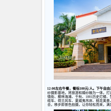
12:00
左右午餐，餐标
100
元
/
人。下午自由
纱摄影基地，将旅游和婚纱融为一体，打
情街、椰林海滩、千秋、
1881
历史灯楼、
缆车、荷兰风车、夏威夷吊床、桃花美景
合，移步即景色拍摄，让你轻松而来，满