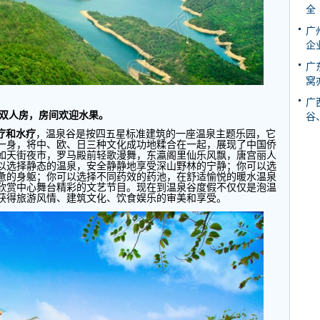
全
广
企
广
窝
广
双人房，房间欢迎水果。
谷
疗和水疗
，温泉谷是按四五星标准建筑的一座温泉主题乐园，它
一身，将中、欧、日三种文化成功地糅合在一起，展现了中国侨
如天街夜市，罗马殿前轻歌漫舞，东瀛阁里仙乐风飘，唐宫丽人
以选择静态的温泉，安全静静地享受深山野林的宁静；你可以选
惫的身躯；你可以选择不同药效的药池，在舒适愉悦的暖水温泉
欣赏中心舞台精彩的文艺节目。现在到温泉谷度假不仅仅是泡温
获得旅游风情、建筑文化、饮食娱乐的审美和享受。