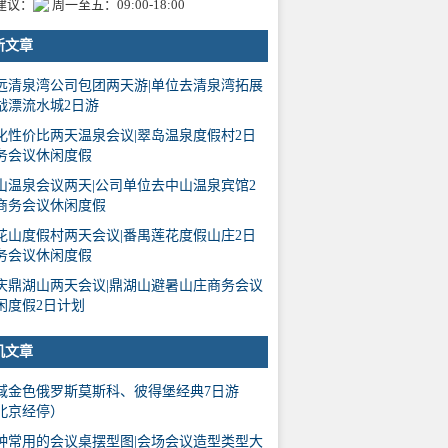
建议：
周一至五：09:00-18:00
新文章
远清泉湾公司包团两天游|单位去清泉湾拓展
战漂流水城2日游
化性价比两天温泉会议|翠岛温泉度假村2日
务会议休闲度假
山温泉会议两天|公司单位去中山温泉宾馆2
商务会议休闲度假
花山度假村两天会议|番禺莲花度假山庄2日
务会议休闲度假
庆鼎湖山两天会议|鼎湖山避暑山庄商务会议
闲度假2日计划
机文章
域金色俄罗斯莫斯科、彼得堡经典7日游
北京经停）
种常用的会议桌摆型图|会场会议造型类型大