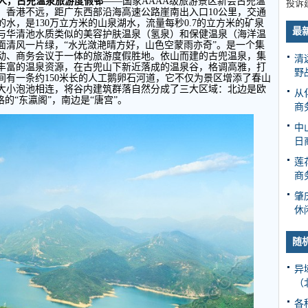
人，古兜温泉旅游度假邨
——国家
AAAA
级旅游景区新会古兜温
投诉
、香港不远，距广东西部沿海高速公路崖南出入口
10
公里，交通
的水，是
130
万立方米的山泉湖水，流量每秒
0.7
的立方米的矿泉
最
与华清池水质类似的美容护肤温泉（氢泉）和保健温泉（海洋温
面清风一片绿，“水光潋滟晴方好，山色空蒙雨亦奇”。是一个集
动、商务会议于一体的旅游度假胜地。依山而建的古兜温泉，集
清
丰富的温泉资源，在古兜山下新近落成的温泉谷，格调高雅，打
野
间有一条约
150
米长的人工鹅卵石河道，它不仅为景区增添了春山
大小泡池相连，将谷内建筑群落自然分成了三大区域：北边是欧
从
的“东瀛阁”，南边是“唐宫”。
商
中
日
莲
商
肇
休
随
异
（
各