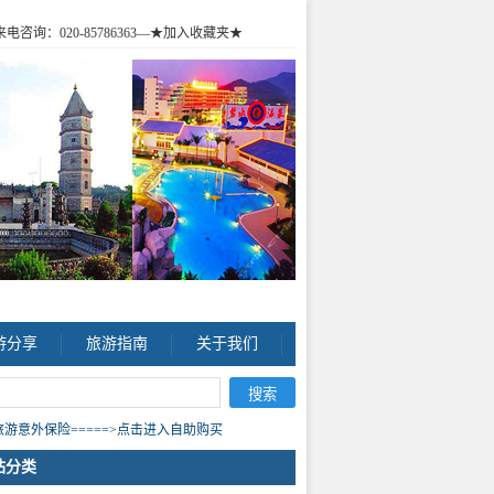
咨询：020-85786363
—★加入收藏夹★
游分享
旅游指南
关于我们
游意外保险=====>点击进入自助购买
站分类