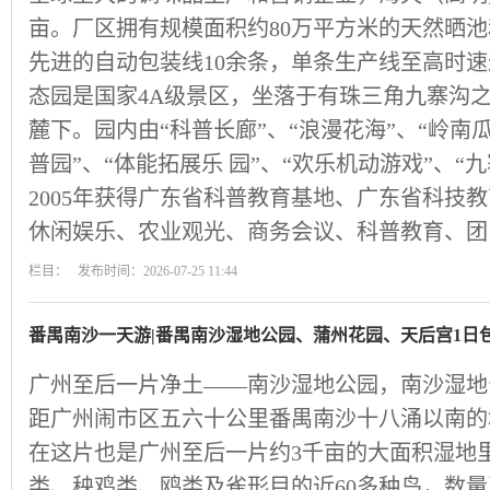
亩。厂区拥有规模面积约80万平方米的天然晒
先进的自动包装线10余条，单条生产线至高时速达
态园是国家4A级景区，坐落于有珠三角九寨沟
麓下。园内由“科普长廊”、“浪漫花海”、“岭南
普园”、“体能拓展乐 园”、“欢乐机动游戏”、“
2005年获得广东省科普教育基地、广东省科技
休闲娱乐、农业观光、商务会议、科普教育、团
栏目： 发布时间：2026-07-25 11:44
番禺南沙一天游|番禺南沙湿地公园、蒲州花园、天后宫1日
广州至后一片净土——南沙湿地公园，南沙湿地
距广州闹市区五六十公里番禺南沙十八涌以南的
在这片也是广州至后一片约3千亩的大面积湿地
类、秧鸡类、鸥类及雀形目的近60多种鸟，数量