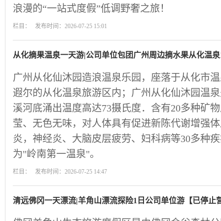
浪漫的“一站式度假”低调野奢之旅！
栏目： 发布时间：2026-07-25 15:01
从化摘果温泉一天游|公司单位包团广州周边摘水果从化温泉
广州从化仙沐园造浪温泉乐园，座落于从化市温
遐尔的从化温泉旅游区内；广州从化仙沐园温泉
溪河底涌出温度高达73摄氏度．含有20多种矿
莹、无色无味，对人体具有促进新陈代谢增强体
炎，神经炎、大脑皮层疲劳、妇科病等30多种
为"岭南第一温泉"。
栏目： 发布时间：2026-07-25 14:47
清远佛冈一天漂流|羊角山漂流探险1日公司单位游【已停止