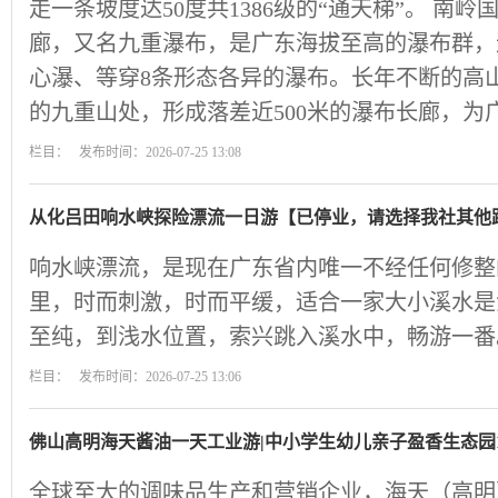
走一条坡度达50度共1386级的“通天梯”。 南
廊，又名九重瀑布，是广东海拔至高的瀑布群，
心瀑、等穿8条形态各异的瀑布。长年不断的高
的九重山处，形成落差近500米的瀑布长廊，为
栏目： 发布时间：2026-07-25 13:08
从化吕田响水峡探险漂流一日游【已停业，请选择我社其他
响水峡漂流，是现在广东省内唯一不经任何修整的
里，时而刺激，时而平缓，适合一家大小溪水是
至纯，到浅水位置，索兴跳入溪水中，畅游一番
栏目： 发布时间：2026-07-25 13:06
佛山高明海天酱油一天工业游|中小学生幼儿亲子盈香生态园
全球至大的调味品生产和营销企业，海天（高明）