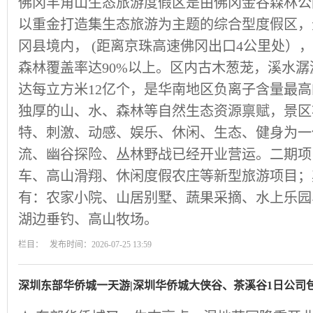
佛冈羊角山生态旅游度假区是由佛冈金谷森林公
以重金打造集生态旅游为主题的综合型度假区，
冈县境内， (距离京珠高速佛冈出口4公里处），
森林覆盖率达90%以上。区内古木葱茏，溪水
达每立方米12亿个，是华南地区负离子含量最
独厚的山、水、森林等自然生态资源禀赋，景区
特、刺激、动感、娱乐、休闲、生态、健身为一
流、幽谷探险、丛林野战已经开业营运。二期项
车、高山滑翔、休闲度假农庄等新型旅游项目；
有：农家小院、山居别墅、蔬果采摘、水上乐园
湖边垂钓、高山牧场。
栏目： 发布时间：2026-07-25 13:59
深圳东部华侨城一天游|深圳华侨城大侠谷、茶溪谷1日公司