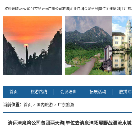
欢迎光临www.02017766.com广州公司旅游|企业包团会议拓展|单位团建培训|工
首页
旅游路线
会议培训
拓展活动
散拼专
当前位置：
首页
>
国内旅游
> 广东旅游
清远清泉湾公司包团两天游|单位去清泉湾拓展野战漂流水城