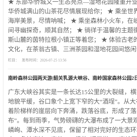
★ 东部华侨城又一生态亮点—湿地花园隆重开业
华侨城满山的山茶花尽情展现给你； ★ 乘坐世
海岸美景，尽情呐喊； ★ 乘坐森林小火车，在
间寻幽探奇，顺其自然； ★ 徜徉于温馨的主题
斯山麓的茵特拉根小镇正等着您； ★ 体验古老
文化，在茶翁古镇、三洲茶园和湿地花园间悠闲
栏目： 发布时间：2026-07-25 13:56
南岭森林公园两天游|韶关乳源大峡谷、南岭国家森林公园2
广东大峡谷其实是一条长达15公里的大裂缝，
地貌平缓，谷口象个上宽下窄的大“酒埕”。从
着阶梯样的崖层向下奔涌，跌落谷底，形成了落差
布”。每到雨季，气势磅礴的大瀑布成了一大景
嶙峋、潭水深不见底，保留了相对完好的生态环