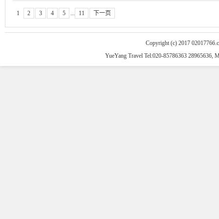
1
2
3
4
5
...
11
下一页
Copyright (c) 2017 02017766.
YueYang Travel Tel:020-85786363 28965636, 