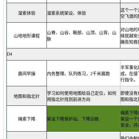
这个一个
溜索体验
溜索系统架设、体验
空飞渡的
对山地的
山脊、山谷、鞍部、山顶、山背、山
山地地形课程
候就越安
脉
确告知救
D4
半军事化
晨间早操
内务整理、队列练习，
2
千米晨跑
成，在接
行指令
。
学习如何使用地图给自己定位，如何
即使没有
地图和指北针
用指北针找到前进方向
图和指北
绳索下降
绳索下降
架设下降保护站、下降训练
架设一个
安全，并
我们会制