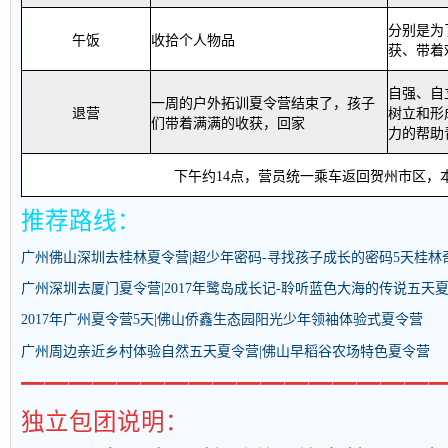
分别是为
午饭
收拾个人物品
获、带着
自强、自
一周的户外拓训夏令营结束了，孩子
退营
树立和形
们带着满满的收获，回家
力的帮助
下午
约
14
点，营员
统一乘车返回贺州市区，
推荐路线：
广州佛山深圳去桂林
夏令营
|超少年密码-寻找孩子成长的密码5天桂林
广州深圳去厦门夏令营|2017年鹭岛成长记-聆听蓝色大海的传说五天
2017年广州
夏令营
5天|佛山侨鑫生态园阳光少年领袖体验式
夏令营
广州周边亲近乡村体验自然五天
夏令营
|佛山早稻谷农场特色
夏令营
━━━━━━━━━━━━━━━━━
独立包团说明：