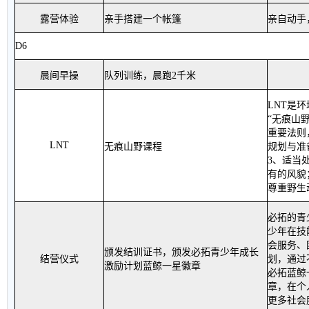
露营体验
亲手搭建一个帐篷
亲自动手
D6
晨间早操
队列训练，晨跑
2
千米
LNT
是环
“
无痕山
重要法则
LNT
无痕山野课程
规划与准
3
、适当
有的风貌
尊重野生
必拓的青
少年在技
会服务、
颁发结训证书，颁发必拓青少年成长
结营仪式
划，通过
激励计划蓝鲸一星徽章
必拓蓝鲸
章，在个
更多社会