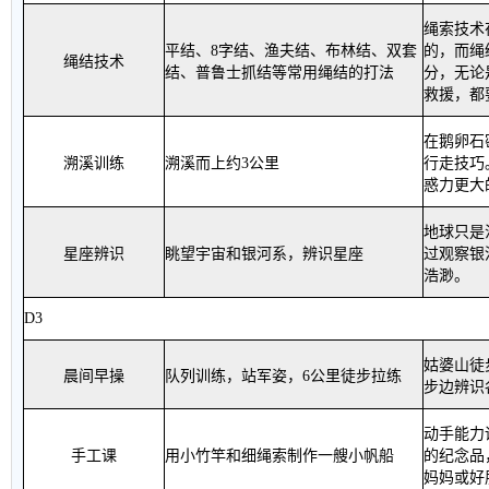
绳索技术
平结、
8
字结、渔夫结、布林结、双套
的，而绳
绳结技术
结、普鲁士抓结等常用绳结的打法
分，无论
救援，都
在鹅卵石
溯溪训练
溯溪而上约
3
公里
行走技巧
惑力更大
地球只是
星座辨识
眺望宇宙和银河系，辨识星座
过观察银
浩渺
。
D3
姑婆山徒
晨间早操
队列训练，站军姿，
6
公里徒步拉练
步边辨识
动手能力
手工课
用小竹竿和细绳索制作一艘小帆船
的纪念品
妈妈或好