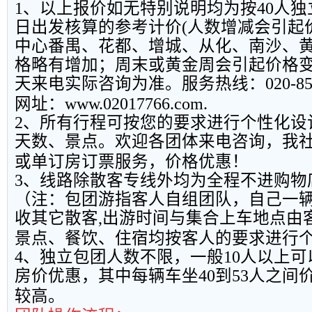
1
、以上报
价如无特别说明均为按
40
人独
日出发核算的参考计价
(
人数增减会引起
中心番禺、花都、增城、从化、南沙、
格略有增加；周末或黄金周会引起价格
天来电实际咨询为准。服务热线：
020-8
网址：
www.02017766.com.
2
、所有行程可按您的要求进行个性化设
天数、景点。欢迎各团体来电咨询，我
或单订房订票服务，价格优惠！
3
、线路除散客专线外均为全程不进购物
（注：包团游指客人自组团队，自己一
收其它散客
,
出游时间与集合上车地点由
景点、餐饮、住宿均按客人的要求进行
4
、独立包团人数不限，一般
10
人以上可
房价优惠，其中每辆车坐
40
到
53
人之间
较高。