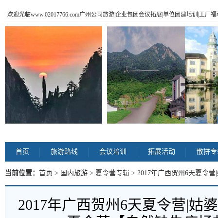
欢迎光临www.02017766.com广州公司旅游|企业包团会议拓展|单位团建培训|工
首页
旅游路线
会议培训
拓展活动
散拼专
当前位置：
首页
>
国内旅游
>
夏令营专辑
> 2017年广西贺州6天夏
症拯救计划】 内容
2017年广西贺州6天夏令营|