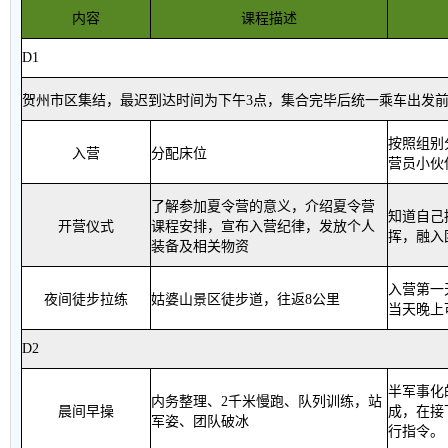
内容
课程描述
D1
贺州市区集结，最迟到达时间为下午
3
点，集合完毕
后统一乘车
出发
按照组别
入营
分配床位
营员小伙
了解参加夏令营的意义，介绍夏令营
知道自己
开营仪式
课程安排，宣布入营纪律，发放个人
挥，融入
装备及相关物资
入营第一
夜间徒步拉练
姑婆山景区徒步道，往返
8
公里
当天晚上
D2
半军事化
内务整理、
2
千米慢跑、队列训练，站
晨间早操
成，在接
军姿、团队破冰
行指令
。