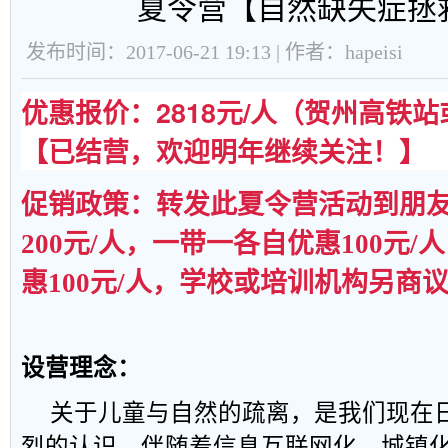
夏令营【自然缺失症拯
发布时间：2017-06-21 19:13 | 作者：hapeisi
优惠报价
：2818元/人（
贺州高铁站
【已结营，欢迎明年继续关注！】
促销政策：
转发此夏令营活动到朋
200
元
/
人，
一带一各自优惠100元/
惠100元/人，学校或培训机构另商
设营理念
：
关于儿童与自然的疏离，是我们现在
烈的认识。伴随着信息互联网化、城镇