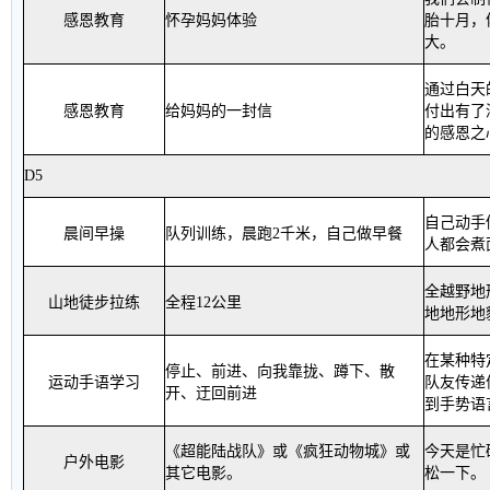
感恩教育
怀孕妈妈体验
胎十月，
大
。
通过白天
感恩教育
给妈妈的一封信
付出有了
的感恩之
D5
自己动手
晨间早操
队列训练，晨跑
2
千米，自己做早餐
人都会煮
全越野地
山地徒步拉练
全程
12
公里
地地形地
在某种特
停止、前进、向我靠拢、蹲下、散
运动手语学习
队友传递
开、迂回前进
到手势语
《超能陆战队》
或
《疯狂动物城》
或
今天是忙
户外电影
其它电影。
松一下
。