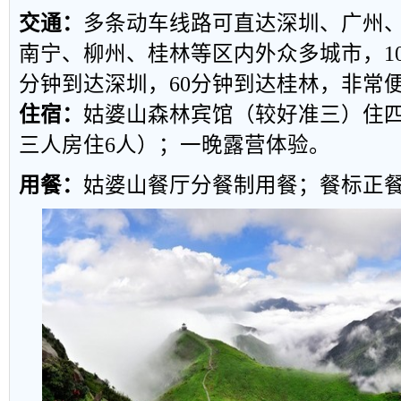
交通：
多条动车线路可直达深圳、广州
南宁、柳州、桂林等区内外众多城市，
1
分钟到达深圳，
60
分钟到达桂林，非常
住宿：
姑婆山森林宾馆
（较好准三）住
三人房住
6
人）；一晚露营体验。
用餐：
姑婆山餐厅分餐制用餐；餐标正