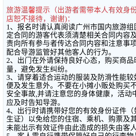
旅游温馨提示（出游者需带本人有效身
店恕不接待，谢谢
)
：
1
、报名时请认真阅读广州市国内旅游组
定合同的游客代表须清楚相关合同内容
责向所有参与者传达合同内容和注意事
配合导游监管好其他客人的行为。
2
、出门在外请保持良好心态，购买商品
量，避免发生纠纷。
3
、请穿着适合运动的服装及防滑性能较
便及发生意外。不要在小摊小贩处购买
安全事故
,
并请注意您的身体健康，活动
应及时告知导游。
4
、出行时请携带好您的有效身份证件（
生证）以免给您的住宿、乘机、购票及
未能出示有效证件由此造成的损失由客