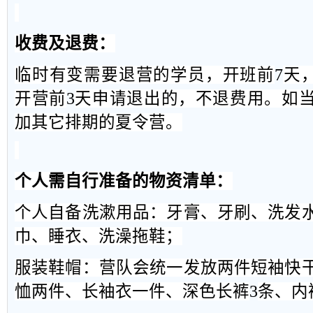
收费及退费
：
临时有变需要退
营
的学员，开班前
7
天
开营前
3
天
申请退出的，
不退
费用
。
如
加其
它排期的夏令营。
个人
需自行准备的
物资清单
：
个人自备
洗漱用品：牙膏、牙刷、洗发
巾、睡衣、洗澡拖鞋；
服装鞋帽：营队会统一发放两件短袖快
恤两件、长袖衣一件、深色长裤
3
条、
内