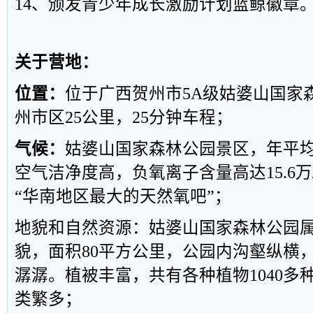
14
、颁发青少年成长激励计划蓝鲸徽章
关于营地
：
位置：
位于广西贺州市
5A
级姑婆山国家
州市区
25
公里，
25
分钟车程；
气候：
姑婆山国家森林公园景区，年平
空气洁净度高，负氧离子含量高达
15.6
万
“
华南地区最大的天然氧吧
”
；
地貌和自然资源：姑婆山国家森林公园
貌，面积
80
平方公里，公园内沟壑纵横
潺潺。植被丰富，共有各种植物
1040
多
类繁多；