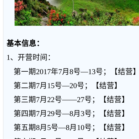
基本信息
：
1、
开营时间：
第一期
2017
年
7
月
8
号
—13
号；【结营
第二期
7
月
15
号
—20
号；
【结营】
第三期
7
月
22
号
——27
号；
【结营】
第四期
7
月
29
号
—8
月
3
号；
【结营】
第五期
8
月
5
号
—8
月
10
号；
【结营】