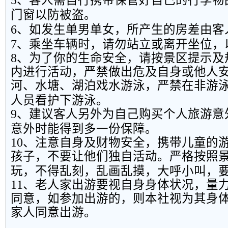
5
、客人需自行携带保管好自己的行李物
门窗以防被盗。
6
、如发生单男单女，所产生的房差由客
7
、乘坐车辆时，请勿站立或离开坐位，
8
、为了你的生命安全，请按景区提示及
内进行活动，严禁做出危及自身或他人
河、水塘、湖泊戏水游泳，严禁在非游
人员看护下游泳。
9
、建议客人另外为自己购买个人旅游意
意外时能得到多一份保障。
10
、注意自身及财物安全，携带儿童的
孩子，不要让他们独自活动。严格按照
玩，不得乱刻，乱画乱摸，大呼小叫，
11
、老人家出游要视自身身体状况，量
同意，如参加出游的，则本社视为其身
家人同意出游。