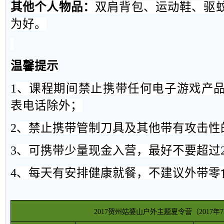
其他个人物品：
双肩背包、运动鞋、驱
为
好。
温馨提示
1
、课程期间禁止携带任何电子游戏产
表电话除外；
2
、禁止携带管制刀具及其他带有攻击性
3
、可携带少量现金入营，最好不要超过
4
、每天有安排健康就餐，不建议外带零
2017
贺州姑婆山户外主题夏令营（
2017
年
7