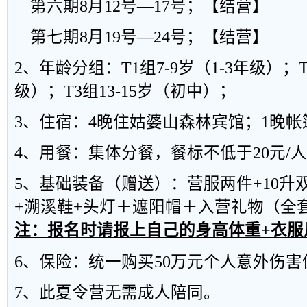
第六期
8
月
12
号
—17
号；
【结营】
第七期
8
月
19
号
—24
号；
【结营】
2
、年龄分组：
T1
组
7-9
岁（
1-3
年级）；
级）；
T3
组
13-15
岁（初中）；
3
、住宿：
4
晚住
姑婆山森林宾馆；
1
晚
帐
4
、用餐：集体分餐，餐标不低于
20
元
/
人
5
、基础装备
（赠送）
：营服两
件
+10
升
+
溯溪鞋
+
头灯＋遮阳帽＋入营礼物
（全
注：报名时请报上自己的身高体重
+
衣服
6
、保险：统一购买
50
万元个人意外伤害
7
、此夏令营无需成人陪同。