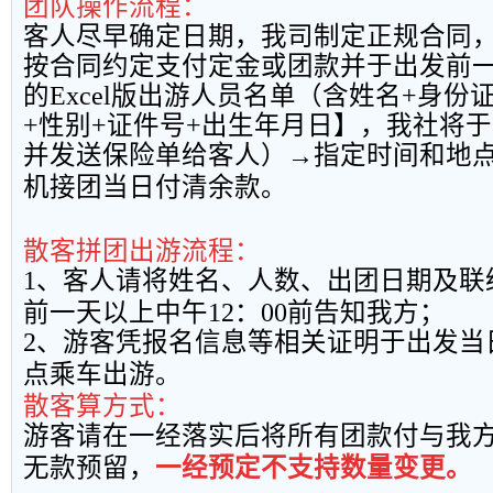
团队操作流程：
客人尽早确定日期，我司制定正规合同
按合同约定支付定金或团款并于出发前
的
Excel
版出游人员名单（含姓名
+
身份
+
性别
+
证件号
+
出生年月日】，我社将于
并发送保险单给客人）→指定时间和地
机接团当日付清余款。
散客拼团出游流程：
1
、客人请将姓名、人数、出团日期及联
前一天以上中午
12
：
00
前告知我方；
2
、游客凭报名信息等相关证明于出发当
点乘车出游。
散客算方式：
游客请在一经落实后将所有团款付与我
无款预留，
一经预定不支持数量变更。