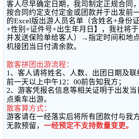
客人尽早确定日期，我司制定正规合同
按合同约定支付定金或团款并于出发前
的
Excel
版出游人员名单（含姓名
+
身份
+
性别
+
证件号
+
出生年月日】，我社将于
并发送保险单给客人）→指定时间和地
机接团当日付清余款。
散客拼团出游流程：
1
、客人请将姓名、人数、出团日期及联
前一天以上中午
12
：
00
前告知我方；
2
、游客凭报名信息等相关证明于出发当
点乘车出游。
散客算方式：
游客请在一经落实后将所有团款付与我
无款预留，
一经预定不支持数量变更。