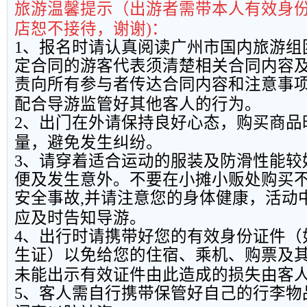
旅游温馨提示（出游者需带本人有效身
店恕不接待，谢谢
)
：
1
、报名时请认真阅读广州市国内旅游组
定合同的游客代表须清楚相关合同内容
责向所有参与者传达合同内容和注意事
配合导游监管好其他客人的行为。
2
、出门在外请保持良好心态，购买商品
量，避免发生纠纷。
3
、请穿着适合运动的服装及防滑性能较
便及发生意外。不要在小摊小贩处购买
安全事故
,
并请注意您的身体健康，活动
应及时告知导游。
4
、出行时请携带好您的有效身份证件（
生证）以免给您的住宿、乘机、购票及
未能出示有效证件由此造成的损失由客
5
、客人需自行携带保管好自己的行李物