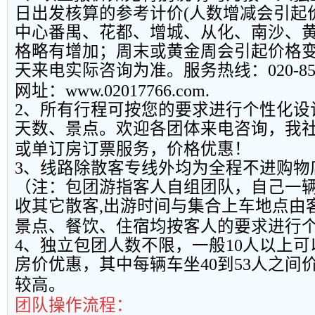
日出发核算的参考计价
(
人数增减会引起
中心番禺、花都、增城、从化、南沙、
格略有增加；周末或黄金周会引起价格
天来电实际咨询为准。服务热线：
020-8
网址：
www.02017766.com.
2
、所有行程可按您的要求进行个性化设
天数、景点。欢迎各团体来电咨询，我
或单订房订票服务，价格优惠！
3
、线路除散客专线外均为全程不进购物
（注：包团游指客人自组团队，自己一
收其它散客
,
出游时间与集合上车地点由
景点、餐饮、住宿均按客人的要求进行
4
、独立包团人数不限，一般
10
人以上可
房价优惠，其中每辆车坐
40
到
53
人之间
较高。
团队操作流程：