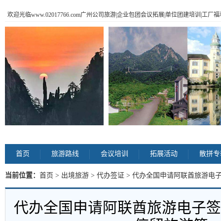
欢迎光临www.02017766.com广州公司旅游|企业包团会议拓展|单位团建培训|工
首页
旅游路线
会议培训
拓展活动
散拼专
当前位置：
首页
>
出境旅游
>
代办签证
> 代办全国申请阿联酋旅游电子
代办全国申请阿联酋旅游电子签,