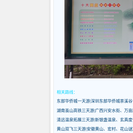
相关路线：
东部华侨城一天游|深圳东部华侨城茶溪
湖南崀山高铁三天游|广西兴安水街、万
清远温泉拓展三天游|新银盏温泉、玄真
黄山双飞三天游|安徽黄山、宏村、花山