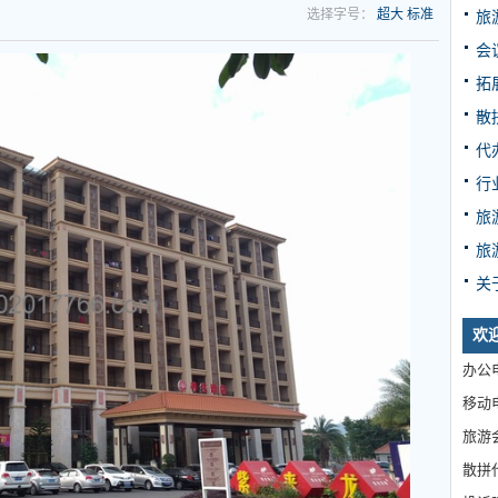
选择字号：
超大
标准
旅
会
拓
散
代
行
旅
旅
关
欢
办公电
移动电
旅游
散拼