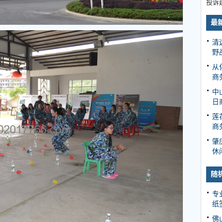
投诉
最
清
野
从
商
中
日
莲
商
肇
休
随
专
纸
佛