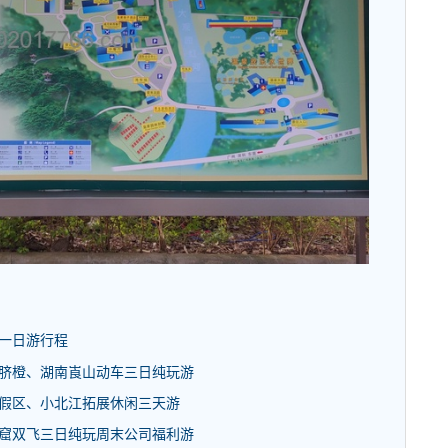
谷一日游行程
亩脐橙、湖南崀山动车三日纯玩游
度假区、小北江拓展休闲三天游
谜窟双飞三日纯玩周末公司福利游