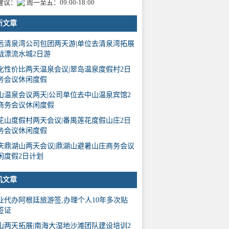
建议：
周一至五：09:00-18:00
新文章
远清泉湾公司包团两天游|单位去清泉湾拓展
战漂流水城2日游
化性价比两天温泉会议|翠岛温泉度假村2日
务会议休闲度假
山温泉会议两天|公司单位去中山温泉宾馆2
商务会议休闲度假
花山度假村两天会议|番禺莲花度假山庄2日
务会议休闲度假
庆鼎湖山两天会议|鼎湖山避暑山庄商务会议
闲度假2日计划
机文章
业代办阿根廷旅游签,办理个人10年多次贴
签证
山两天拓展|南海大湿地沙滩团队建设培训2