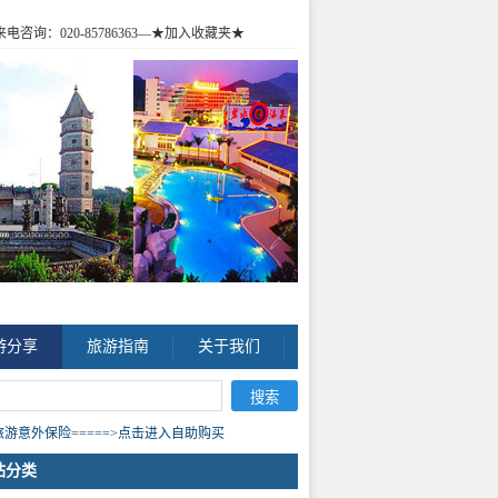
咨询：020-85786363
—★加入收藏夹★
游分享
旅游指南
关于我们
游意外保险=====>点击进入自助购买
站分类