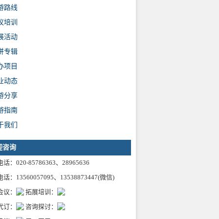
游路线
议培训
展活动
拼专辑
办项目
业动态
游分享
游指南
于我们
迎咨询
话：020-85786363、28965636
话：13560057095、13538873447(微信)
会议：
拓展培训：
代订：
咨询探讨：