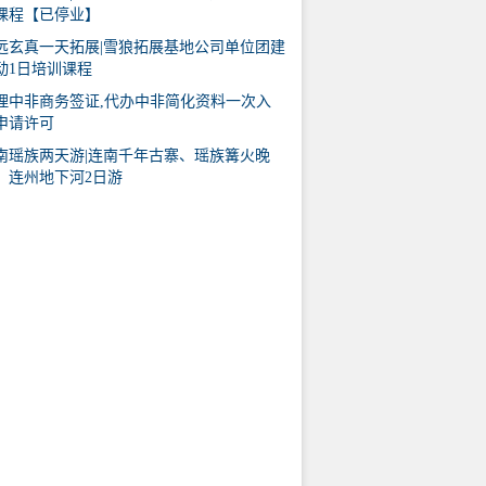
课程【已停业】
远玄真一天拓展|雪狼拓展基地公司单位团建
动1日培训课程
理中非商务签证,代办中非简化资料一次入
申请许可
南瑶族两天游|连南千年古寨、瑶族篝火晚
、连州地下河2日游