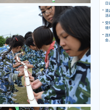
日
清
活
受
境
连
会