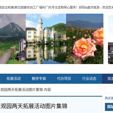
|企业包团会议拓展|单位团建培训|工厂福利厂庆|专业定制用心服务！跃阳
&
越洋旅游
—
欢迎您来电
>
拓展活动
散拼专辑
代办项目
行业动态
旅
大观园两天拓展活动图片集锦 内容
购买旅
大观园两天拓展活动图片集锦
网