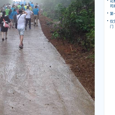
花
司
第
仅
门