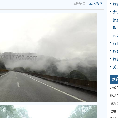
选择字号：
超大
标准
旅
会
拓
散
代
行
旅
旅
关
欢
办公电
移动电
旅游
散拼