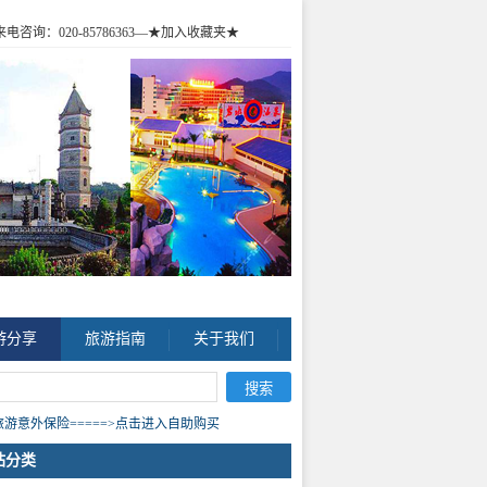
咨询：020-85786363
—★加入收藏夹★
游分享
旅游指南
关于我们
游意外保险=====>点击进入自助购买
站分类