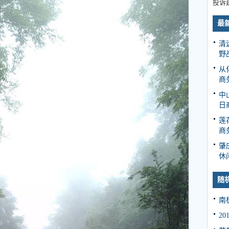
投诉
最
清
野
从
商
中
日
莲
商
肇
休
随
南
2