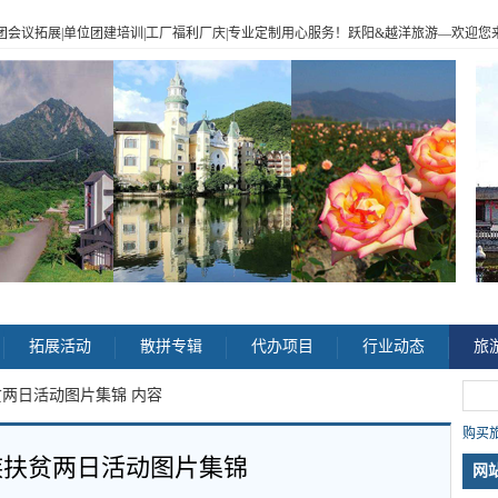
|企业包团会议拓展|单位团建培训|工厂福利厂庆|专业定制用心服务！跃阳
&
越洋旅游
—
欢迎您来电
>
拓展活动
散拼专辑
代办项目
行业动态
旅
贫两日活动图片集锦 内容
购买旅
族扶贫两日活动图片集锦
网