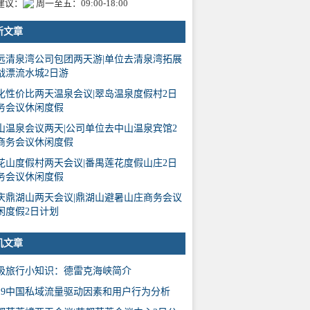
建议：
周一至五：09:00-18:00
新文章
远清泉湾公司包团两天游|单位去清泉湾拓展
战漂流水城2日游
化性价比两天温泉会议|翠岛温泉度假村2日
务会议休闲度假
山温泉会议两天|公司单位去中山温泉宾馆2
商务会议休闲度假
花山度假村两天会议|番禺莲花度假山庄2日
务会议休闲度假
庆鼎湖山两天会议|鼎湖山避暑山庄商务会议
闲度假2日计划
机文章
极旅行小知识：德雷克海峡简介
019中国私域流量驱动因素和用户行为分析