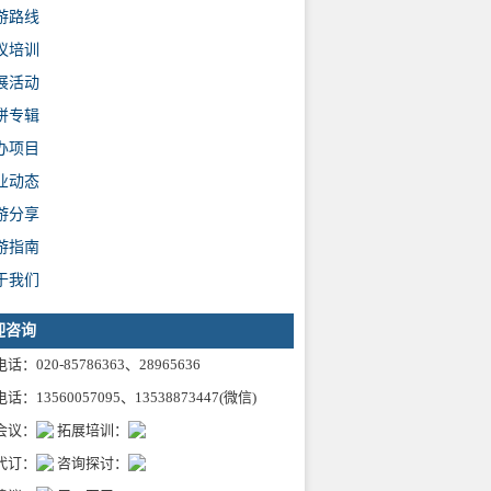
游路线
议培训
展活动
拼专辑
办项目
业动态
游分享
游指南
于我们
迎咨询
话：020-85786363、28965636
话：13560057095、13538873447(微信)
会议：
拓展培训：
代订：
咨询探讨：