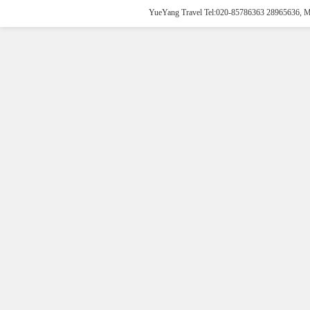
YueYang Travel Tel:020-85786363 28965636, 