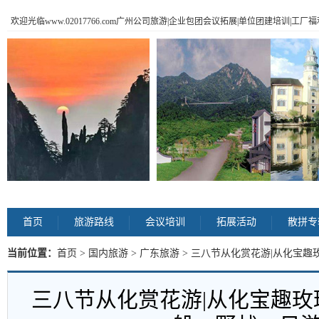
欢迎光临www.02017766.com广州公司旅游|企业包团会议拓展|单位团建培训|工
首页
旅游路线
会议培训
拓展活动
散拼专
当前位置：
首页
>
国内旅游
>
广东旅游
> 三八节从化赏花游|从化宝趣
三八节从化赏花游|从化宝趣玫