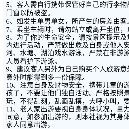
5
、客人需自行携带保管好自己的行李物
门窗以防被盗。
6
、如发生单男单女，所产生的房差由客
7
、乘坐车辆时，请勿站立或离开坐位，
8
、为了你的生命安全，请按景区提示及
内进行活动，严禁做出危及自身或他人
河、水塘、湖泊戏水游泳，严禁在非游
人员看护下游泳。
9
、建议客人另外为自己购买个人旅游意
意外时能得到多一份保障。
10
、注意自身及财物安全，携带儿童的
孩子，不要让他们独自活动。严格按照
玩，不得乱刻，乱画乱摸，大呼小叫，
11
、老人家出游要视自身身体状况，量
同意，如参加出游的，则本社视为其身
家人同意出游。