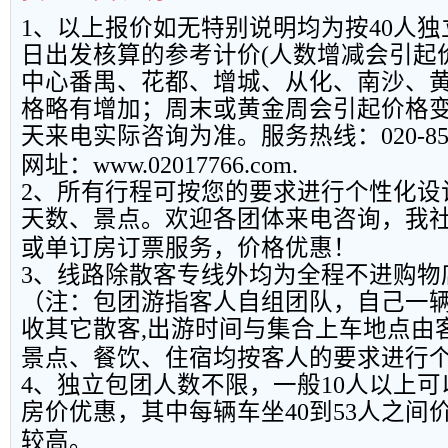
1
、以上报
价如无特别说明均为按
40
人独
日出发核算的参考计价
(
人数增减会引起
中心番禺、花都、增城、从化、南沙、
格略有增加；周末或黄金周会引起价格
天来电实际咨询为准。服务热线：
020-8
网址：
www.02017766.com.
2
、所有行程可按您的要求进行个性化设
天数、景点。欢迎各团体来电咨询，我
或单订房订票服务，价格优惠！
3
、线路除散客专线外均为全程不进购物
（注：包团游指客人自组团队，自己一
收其它散客
,
出游时间与集合上车地点由
景点、餐饮、住宿均按客人的要求进行
4
、独立包团人数不限，一般
10
人以上可
房价优惠，其中每辆车坐
40
到
53
人之间
较高。