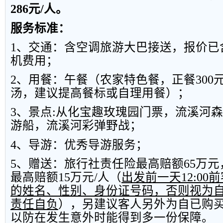
286
元
/
人。
服务标准：
1
、交通：含空调旅游大巴接送，报价已
机费用；
2
、用餐：午餐（农家特色餐，正餐
300
汤，建议提高餐标或自理用餐）；
3
、景点
:
从化宝趣玫瑰园门票，流溪河森
游船，流溪河彩弹野战；
4
、导游：优秀导游服务；
5
、赠送：旅行社责任险最高赔额
65
万元
最高赔额
15
万元
/
人（
出发前一天
12:00
前
的姓名、性别、身份证号码，否则视为
责任自负
），另建议客人另外为自已购
以防在发生意外时能得到多一份保障。