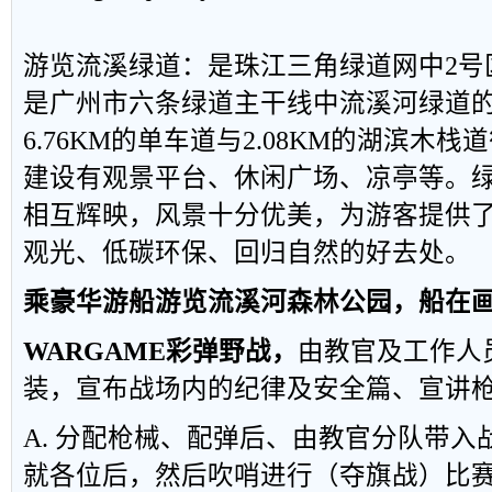
游览流溪绿道：是珠江三角绿道网中
2
号
是广州市六条绿道主干线中流溪河绿道
6.76KM
的单车道与
2.08KM
的湖滨木栈道
建设有观景平台、休闲广场、凉亭等。
相互辉映，风景十分优美，为游客提供
观光、低碳环保、回归自然的好去处。
乘豪华游船游览流溪河森林公园，船在
WARGAME
彩弹野战，
由教官及工作人
装，宣布战场内的纪律及安全篇、宣讲
A.
分配枪械、配弹后、由教官分队带入
就各位后，然后吹哨进行（夺旗战）比