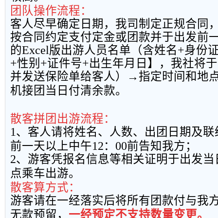
团队操作流程：
客人尽早确定日期，我司制定正规合同
按合同约定支付定金或团款并于出发前
的
Excel
版出游人员名单（含姓名
+
身份
+
性别
+
证件号
+
出生年月日】，我社将于
并发送保险单给客人）→指定时间和地
机接团当日付清余款。
散客拼团出游流程：
1
、客人请将姓名、人数、出团日期及联
前一天以上中午
12
：
00
前告知我方；
2
、游客凭报名信息等相关证明于出发当
点乘车出游。
散客算方式：
游客请在一经落实后将所有团款付与我
无款预留，
一经预定不支持数量变更。