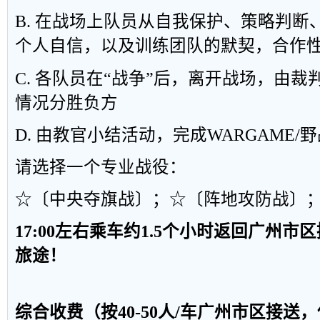
B.
在战场上队员从自我保护、策略判断
个人自信，以及训练团队的默契，合作
C.
各队员在“战争”后，离开战场，由裁
情况分胜负方
D.
由教官小结活动，完成
WARGAME/
野
请选择一个专业战役：
☆〔中央夺旗战〕；☆〔阵地攻防战〕
17:00
左右乘车约
1.5
个小时返回广州市区
旅途！
综合收费（按
40-50
人
/
车广州市区接送，