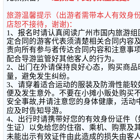
旅游温馨提示（出游者需带本人有效身
店恕不接待，谢谢
)
：
1
、报名时请认真阅读广州市国内旅游组
定合同的游客代表须清楚相关合同内容
责向所有参与者传达合同内容和注意事
配合导游监管好其他客人的行为。
2
、出门在外请保持良好心态，购买商品
量，避免发生纠纷。
3
、请穿着适合运动的服装及防滑性能较
便及发生意外。不要在小摊小贩处购买
安全事故
,
并请注意您的身体健康，活动
应及时告知导游。
4
、出行时请携带好您的有效身份证件（
生证）以免给您的住宿、乘机、购票及
未能出示有效证件由此造成的损失由客