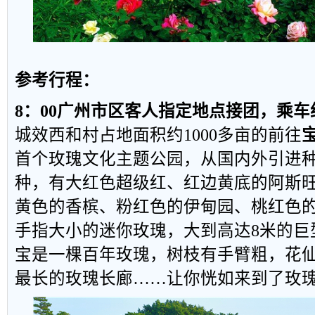
参考行程：
8
：
00
广州市区客人指定地点接团，乘车
城效西和村占地面积约
1000
多亩的前往
首个玫瑰文化主题公园，从国内外引进
种，有大红色超级红、红边黄底的阿斯
黄色的香槟、粉红色的伊甸园、桃红色
手指大小的迷你玫瑰，大到高达
8
米的巨
宝是一棵百年玫瑰，树枝有手臂粗，花
最长的玫瑰长廊……让你恍如来到了玫