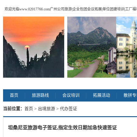
欢迎光临www.02017766.com广州公司旅游|企业包团会议拓展|单位团建培训|工
首页
旅游路线
会议培训
拓展活动
散拼专
当前位置：
首页
>
出境旅游
> 代办签证
坦桑尼亚旅游电子签证,指定生效日期加急快速签证