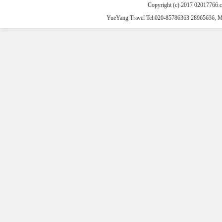
Copyright (c) 2017 02017766.
YueYang Travel Tel:020-85786363 28965636, 