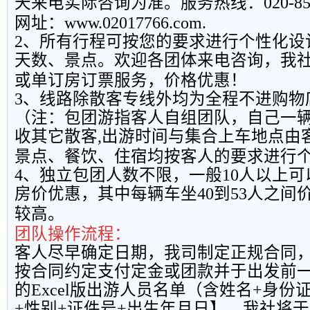
天来电实际咨询为准。服务热线：
020-8
网址：
www.02017766.com.
2
、所有行程可按您的要求进行个性化设
天数、景点。欢迎各团体来电咨询，我
或单订房订票服务，价格优惠！
3
、线路除散客专线外均为全程不进购物
（注：包团游指客人自组团队，自己一
收其它散客
,
出游时间与集合上车地点由
景点、餐饮、住宿均按客人的要求进行
4
、独立包团人数不限，一般
10
人以上可
房价优惠，其中每辆车坐
40
到
53
人之间
较高。
团队操作流程：
客人尽早确定日期，我司制定正规合同
按合同约定支付定金或团款并于出发前
的
Excel
版出游人员名单（含姓名
+
身份
+
性别
+
证件号
+
出生年月日】，我社将于