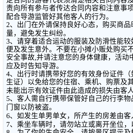
责向所有参与者传达合同内容和注意事
配合导游监管好其他客人的行为。
2
、出门在外请保持良好心态，购买商品
量，避免发生纠纷。
3
、请穿着适合运动的服装及防滑性能较
便及发生意外。不要在小摊小贩处购买
安全事故
,
并请注意您的身体健康，活动
应及时告知导游。
4
、出行时请携带好您的有效身份证件（
生证）以免给您的住宿、乘机、购票及
未能出示有效证件由此造成的损失由客
5
、客人需自行携带保管好自己的行李物
门窗以防被盗。
6
、如发生单男单女，所产生的房差由客
7
、乘坐车辆时，请勿站立或离开坐位，
8
、为了你的生命安全，请按景区提示及