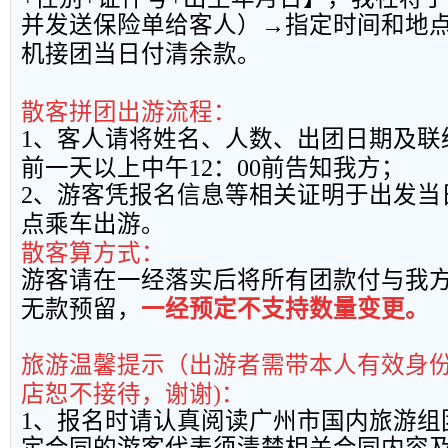
并发送保险单给客人）→指定时间和地
机接团当日付清余款。
散客拼团出游流程：
1
、客人请将姓名、人数、出团日期及联
前一天以上中午
12
：
00
前告知我方；
2
、游客凭报名信息等相关证明于出发当
点乘车出游。
散客算方式：
游客请在一经落实后将所有团款付与我
无款预留，
一经预定不支持数量变更。
旅游温馨提示（出游者需带本人有效身
店恕不接待，谢谢
)
：
1
、报名时请认真阅读广州市国内旅游组
定合同的游客代表须清楚相关合同内容