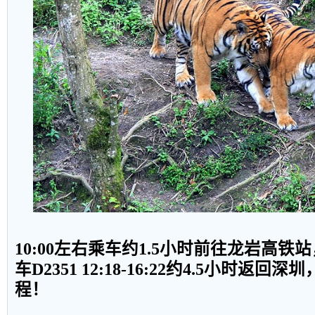
10:00
左右乘车约
1.5
小时前往龙岩高铁站
车
D2351 12:18-16:22
约
4.5
小时返回深圳
程！