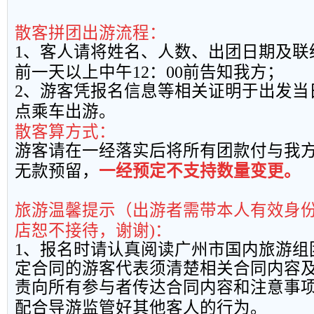
散客拼团出游流程：
1
、客人请将姓名、人数、出团日期及联
前一天以上中午
12
：
00
前告知我方；
2
、游客凭报名信息等相关证明于出发当
点乘车出游。
散客算方式：
游客请在一经落实后将所有团款付与我
无款预留，
一经预定不支持数量变更。
旅游温馨提示（出游者需带本人有效身
店恕不接待，谢谢
)
：
1
、报名时请认真阅读广州市国内旅游组
定合同的游客代表须清楚相关合同内容
责向所有参与者传达合同内容和注意事
配合导游监管好其他客人的行为。