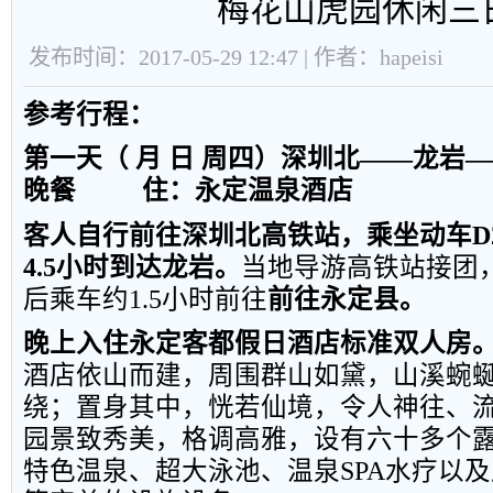
梅花山虎园休闲三
发布时间：2017-05-29 12:47 | 作者：hapeisi
参考行程：
第一天（ 月 日 周四）深圳北——龙岩
晚餐
住：永定温泉酒店
客人自行前往深圳北高铁站，乘坐动车
D
4.5
小时到达龙岩。
当地导游高铁站接团
后乘车约
1.5
小时前往
前往永定县。
晚上入住永定客都假日酒店标准双人房
酒店依山而建，周围群山如黛，山溪蜿
绕；置身其中，恍若仙境，令人神往、
园景致秀美，格调高雅，设有六十多个
特色温泉、超大泳池、温泉
SPA
水疗以及