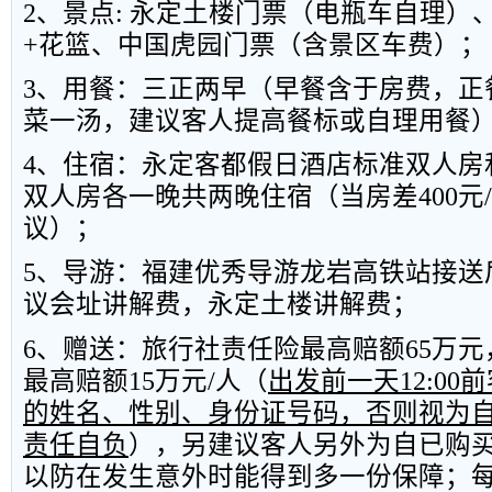
2
、景点
:
永定土楼门票（电瓶车自理）
+
花篮、中国虎园门票（含景区车费）；
3
、用餐：三正两早（早餐含于房费，正
菜一汤，建议客人提高餐标或自理用餐
4
、住宿：永定客都假日酒店标准双人房
双人房各一晚共两晚住宿（当房差
400
元
/
议）；
5
、导游：福建优秀导游龙岩高铁站接送
议会址讲解费，永定土楼讲解费；
6
、赠送：旅行社责任险最高赔额
65
万元
最高赔额
15
万元
/
人（
出发前一天
12:00
前
的姓名、性别、身份证号码，否则视为
责任自负
），另建议客人另外为自已购
以防在发生意外时能得到多一份保障；