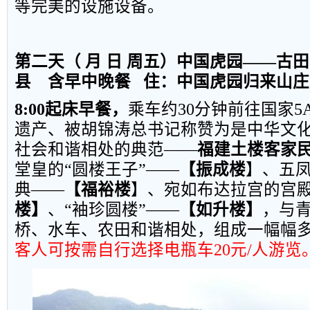
等完美的设施设备。
第二天（ 月 日 周五）中国虎园——古
县
含早中晚餐
住：中国虎园归来山庄
8:00
起床早餐，
乘车约
30
分钟前往国家
5
遗产、被胡锦涛总书记称赞为是中华文
社会和谐相处的典范
——
福建土楼客家
堂皇的
“
圆楼王子
”——
【振成楼
】、五
典
——
【福裕楼
】、宛如布达拉宫的宫
楼】
、
“
袖珍圆楼
”——
【如升楼】
，与
桥、水车、农田和谐相处，组成一幅幅
客人可按需自行选择电瓶车
20
元
/
人游览