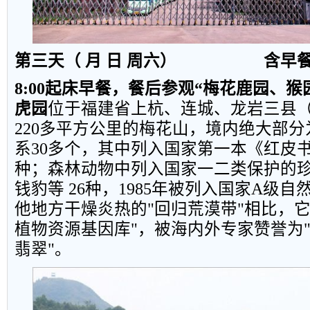
第三天（ 月 日 周六）
含早
8:00
起床早餐，餐后参观“梅花鹿园、猴
虎园
位于福建省上杭、连城、龙岩三县
220
多平方公里的梅花山，境内绝大部分
系
30
多个，其中列入国家第一本《红皮
种；森林动物中列入国家一二类保护的
钱豹等
26
种，
1985
年被列入国家
A
级自
他地方干燥炎热的
"
回归荒漠带
"
相比，
植物资源基因库
"
，被海内外专家赞誉为
翡翠
"
。