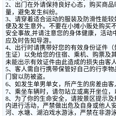
2
、出门在外请保持良好心态，购买商品
量，避免发生纠纷。
3
、请穿着适合运动的服装及防滑性能较
便及发生意外。不要在小摊小贩处购买
安全事故
,
并请注意您的身体健康，活动
应及时告知导游。
4
、出行时请携带好您的有效身份证件（
生证）以免给您的住宿、乘机、购票及
未能出示有效证件由此造成的损失由客
5
、客人需自行携带保管好自己的行李物
门窗以防被盗。
6
、如发生单男单女，所产生的房差由客
7
、乘坐车辆时，请勿站立或离开坐位，
8
、为了你的生命安全，请按景区提示及
内进行活动，严禁做出危及自身或他人
河、水塘、湖泊戏水游泳，严禁在非游