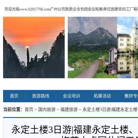
欢迎光临www.02017766.com广州公司旅游|企业包团会议拓展|单位团建培训|工
首页
旅游路线
会议培训
拓展活动
散拼专
当前位置：
首页
>
国内旅游
>
福建旅游
> 永定土楼3日游|福建永定
游 内容
永定土楼3日游|福建永定土楼