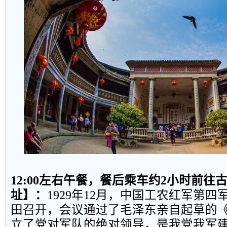
12:00
左右午餐，餐后乘车约
2
小时前往
址】
：
1929
年
12
月，中国工农红军第四
田召开，会议通过了毛泽东亲自起草的
立了党对军队的绝对领导，是我党我军