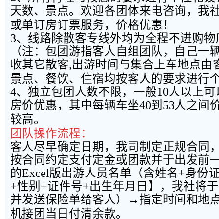
天数、景点。欢迎各团体来电咨询，我
或单订房订票服务，价格优惠！
3
、线路除散客专线外均为全程不进购物
（注：包团游指客人自组团队，自己一
收其它散客
,
出游时间与集合上车地点由
景点、餐饮、住宿均按客人的要求进行
4
、独立包团人数不限，一般
10
人以上可
房价优惠，其中每辆车坐
40
到
53
人之间
较高。
团队操作流程：
客人尽早确定日期，我司制定正规合同
按合同约定支付定金或团款并于出发前
的
Excel
版出游人员名单（含姓名
+
身份
+
性别
+
证件号
+
出生年月日】，我社将于
并发送保险单给客人）→指定时间和地
机接团当日付清余款。