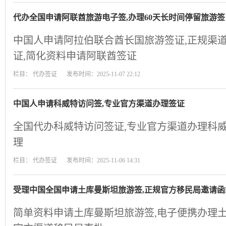
代办全国申请阿联酋旅游电子签,办理60天长时间停留旅游签
中国人申请阿拉伯联合酋长国旅游签证,正规渠
证,简化资料申请阿联酋签证
栏目：
代办签证
发布时间：2025-11-07 22:12
中国人申请科威特访问签,专业官方渠道办理签证
全国代办科威特访问签证,专业官方渠道办理科威
理
栏目：
代办签证
发布时间：2025-11-06 14:31
受理中国全国申请土库曼斯坦旅游签,正规官方移民局邀请函L
简单资料申请土库曼斯坦旅游签,电子便携办理土