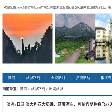
欢迎光临www.02017766.com广州公司旅游|企业包团会议拓展|单位团建培训|工
首页
旅游路线
会议培训
拓展活动
散拼专
当前位置：
首页
>
旅游路线
> 出境旅游
澳洲8日游|澳大利亚大堡礁、蓝藤酒庄、可伦宾萌物直飞八