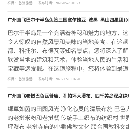
栏目：
欧洲旅游
发布时间：2026-05-28 01:23
广州直飞巴尔干半岛免签三国塞尔维亚+波黑+黑山四星团10
巴尔干半岛是一个充满着神秘和魅力的地方，这
令人惊叹的自然风景和美味的当地美食。在这趟
都、科托尔、布德瓦等知名景点，您将深入了解
欣赏当地的建筑和艺术，体验当地人民的生活和
宝藏等您发掘。在这趟旅程中，您将体验到最道
栏目：
欧洲旅游
发布时间：2025-12-10 16:20
广州直飞老挝巴色瓦普庙、孔帕坪大瀑布、四千美岛深度纯
绿草如茵的田园风光 净化心灵的清晨布施 巴色
的老挝米粉和老挝餐 传统手工织布的纺织村 世
坪瀑布 老挝寺庙的小乘佛教文化 联合国教科文