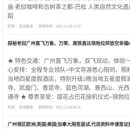
庙 老挝咖啡和古树茶之都-巴松 人类自然文化遗产
蹈
栏目：
亚洲旅游
发布时间：2025-12-09 22:05
探秘老挝广州直飞万象、万荣、高铁直达琅勃拉邦放空幸福
★ 特色交通：广州直飞万象，双飞双动，体验“一
心安排：全程专业领队+中文导游悉心陪同、照料
当地四星度假酒店，特别升级2晚当地五星度假酒
寺、凯旋门、香昆寺、蓝色泻湖、普西山、光西
通寺 ★ 尊贵享受：国花占巴花接机仪式+琅勃
栏目：
亚洲旅游
发布时间：2025-12-09 00:59
广州领区欧洲|英国|美国|加拿大陪签面试,代送资料申请签证