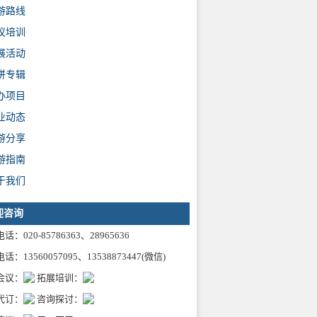
游路线
议培训
展活动
拼专辑
办项目
业动态
游分享
游指南
于我们
迎咨询
话：020-85786363、28965636
话：13560057095、13538873447(微信)
会议：
拓展培训：
代订：
咨询探讨：