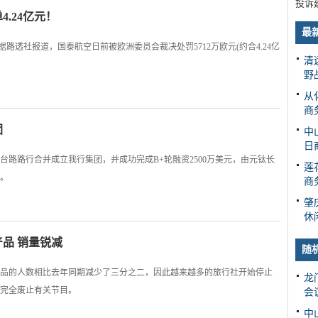
投诉
.24亿元！
最
。据路透社报道，国泰航空日前被欧洲委员会裁决处罚5712万欧元(约合4.24亿
清
野
从
商
团
中
日
路路行合并成立我行集团，并成功完成B+轮融资2500万美元，由元钛长
莲
。
商
肇
休
品 销量锐减
随
品的人数相比去年同期减少了三分之二，因此越来越多的旅行社开始停止
龙
完全废止有关节目。
会
中