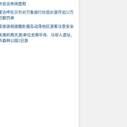
务会议休闲度假
蒙古呼伦贝尔对万象旅行社低价游开出52万
巨额罚单
家旅游局提醒赴俄及动荡地区游客注意安全
关南岭两天游|单位去南华寺、马坝人遗址、
岭森林公园2日游