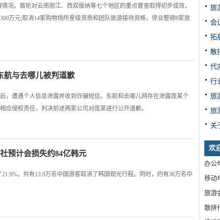
进展情况。首轮对云南丽江、西双版纳等七个地区的重点督查取得初步成效，
旅
300万元;取消14家购物场所星级资质和团队旅游接待资格，停业整顿8家旅
会
拓
散
代
东航与去哪儿被判道歉
行
旅
后，遭遇个人信息泄露并收到诈骗短信。东航和去哪儿网存在泄露庞某个
相应侵权责任，判决前述两家公司对庞某进行公开道歉。
旅
关
欢
行社预计会损失约84亿韩元
办公电
21.9%，共有13.9万名中国游客取消了韩国观光行程。同时，约有30万名中
移动电
旅游
散拼