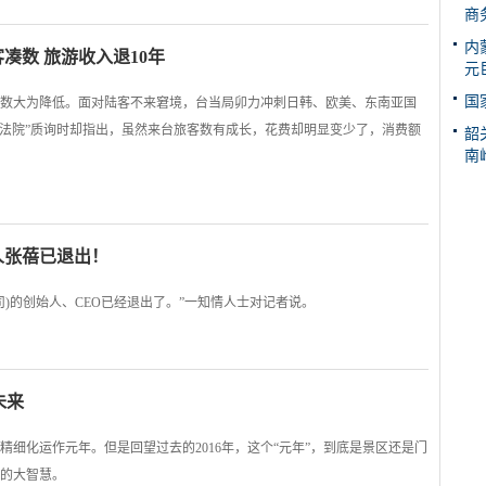
商
内
凑数 旅游收入退10年
元
国
数大为降低。面对陆客不来窘境，台当局卯力冲刺日韩、欧美、东南亚国
在“立法院”质询时却指出，虽然来台旅客数有成长，花费却明显变少了，消费额
韶
南
人张蓓已退出！
司)的创始人、CEO已经退出了。”一知情人士对记者说。
未来
区精细化运作元年。但是回望过去的2016年，这个“元年”，到底是景区还是门
的大智慧。