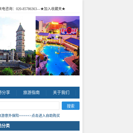
咨询：020-85786363
—★加入收藏夹★
游分享
旅游指南
关于我们
游意外保险=====>点击进入自助购买
站分类