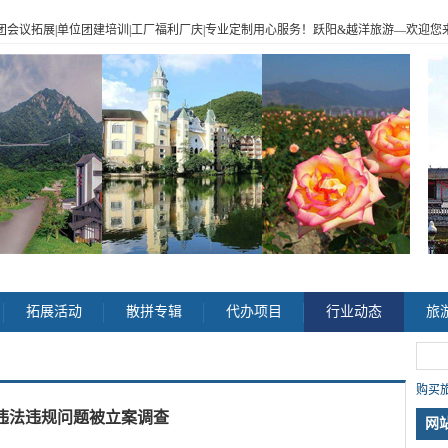
|企业包团会议拓展|单位团建培训|工厂福利厂庆|专业定制用心服务！跃阳
&
越洋旅游
—
欢迎您来电
>
拓展活动
散拼专辑
代办项目
行业动态
旅
购买旅
游违法违规问题被立案调查
网