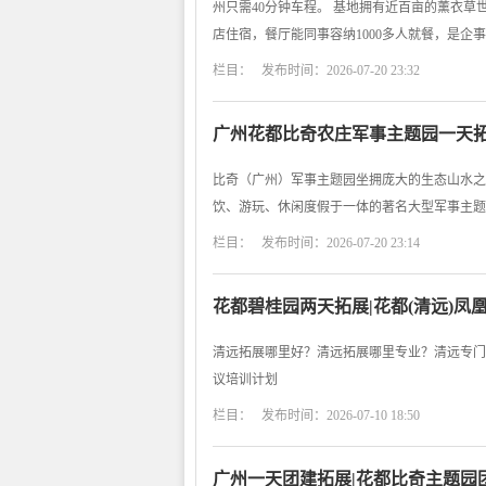
州只需40分钟车程。 基地拥有近百亩的薰衣
店住宿，餐厅能同事容纳1000多人就餐，是
栏目： 发布时间：2026-07-20 23:32
广州花都比奇农庄军事主题园一天拓
比奇（广州）军事主题园坐拥庞大的生态山水之
饮、游玩、休闲度假于一体的著名大型军事主题
栏目： 发布时间：2026-07-20 23:14
花都碧桂园两天拓展|花都(清远)凤
清远拓展哪里好？清远拓展哪里专业？清远专门
议培训计划
栏目： 发布时间：2026-07-10 18:50
广州一天团建拓展|花都比奇主题园