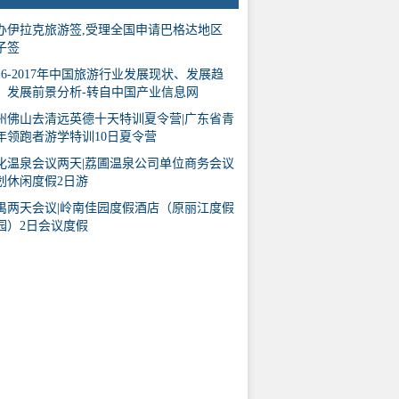
办伊拉克旅游签,受理全国申请巴格达地区
子签
016-2017年中国旅游行业发展现状、发展趋
、发展前景分析-转自中国产业信息网
州佛山去清远英德十天特训夏令营|广东省青
年领跑者游学特训10日夏令营
化温泉会议两天|荔圃温泉公司单位商务会议
划休闲度假2日游
禺两天会议|岭南佳园度假酒店（原丽江度假
园）2日会议度假