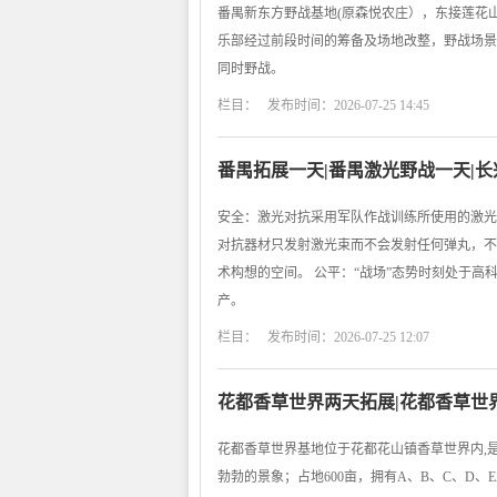
番禺新东方野战基地(原森悦农庄），东接莲花
乐部经过前段时间的筹备及场地改整，野战场景
同时野战。
栏目： 发布时间：2026-07-25 14:45
番禺拓展一天|番禺激光野战一天|
安全：激光对抗采用军队作战训练所使用的激光
对抗器材只发射激光束而不会发射任何弹丸，不
术构想的空间。 公平：“战场”态势时刻处于
产。
栏目： 发布时间：2026-07-25 12:07
花都香草世界两天拓展|花都香草世
花都香草世界基地位于花都花山镇香草世界内,
勃勃的景象；占地600亩，拥有A、B、C、D