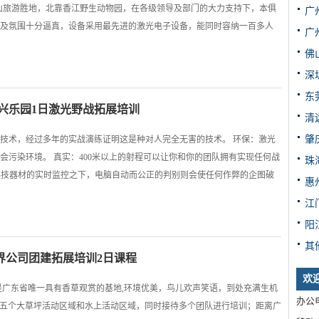
山旅游胜地，北靠香江野生动物园，在各级领导及部门的大力支持下，本俱
广
及氛围十分逼真，设备采用最先进的激光电子设备，能同时容纳一百多人
广
佛
深
东
长兴乐园1日激光野战拓展培训
清
肇
技术，经过多年的实战演练证明这是种对人完全无害的技术。 环保：激光
会污染环境。 真实：400米以上的射程可以让你和你的团队拥有实现任何战
珠
高科技器材的实时监控之下，电脑自动而公正的判别则会使任何作弊的企图破
惠
江
阳
其
界公司团建拓展培训2日课程
欢
是广东省唯一具有香草观赏的基地,环境优美，鸟儿欢声笑语，到处充满生机
办公电
、E五个大草坪活动区域和水上活动区域，同时接待多个团队进行培训；距离广