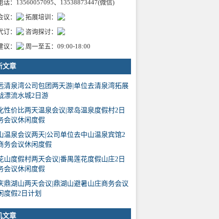
话：13560057095、13538873447(微信)
会议：
拓展培训：
代订：
咨询探讨：
建议：
周一至五：09:00-18:00
新文章
远清泉湾公司包团两天游|单位去清泉湾拓展
战漂流水城2日游
化性价比两天温泉会议|翠岛温泉度假村2日
务会议休闲度假
山温泉会议两天|公司单位去中山温泉宾馆2
商务会议休闲度假
花山度假村两天会议|番禺莲花度假山庄2日
务会议休闲度假
庆鼎湖山两天会议|鼎湖山避暑山庄商务会议
闲度假2日计划
机文章