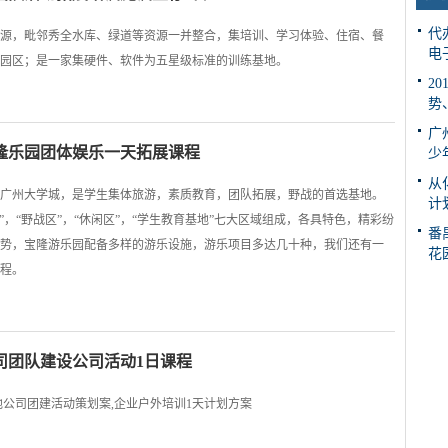
代
源，毗邻秀全水库、绿道等资源一并整合，集培训、学习体验、住宿、餐
电
园区；是一家集硬件、软件为五星级标准的训练基地。
2
势
广
隆乐园团体娱乐一天拓展课程
少
从
广州大学城，是学生集体旅游，素质教育，团队拓展，野战的首选基地。
计
区”，“野战区”，“休闲区”，“学生教育基地”七大区域组成，各具特色，精彩纷
番
势，宝隆游乐园配备多样的游乐设施，游乐项目多达几十种，我们还有一
花
程。
司团队建设公司活动1日课程
公司团建活动策划案,企业户外培训1天计划方案