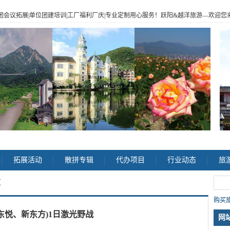
|企业包团会议拓展|单位团建培训|工厂福利厂庆|专业定制用心服务！跃阳
&
越洋旅游
—
欢迎您来电
>
拓展活动
散拼专辑
代办项目
行业动态
旅
区
购买旅
东悦、新东方)1日激光野战
网