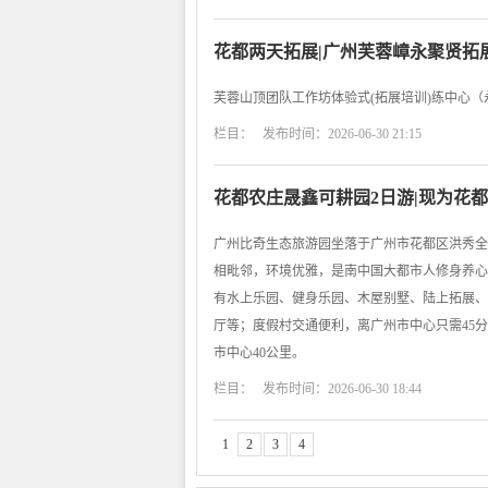
花都两天拓展|广州芙蓉嶂永聚贤拓
芙蓉山顶团队工作坊体验式(拓展培训)练中心
栏目： 发布时间：2026-06-30 21:15
花都农庄晟鑫可耕园2日游|现为花
广州比奇生态旅游园坐落于广州市花都区洪秀全
相毗邻，环境优雅，是南中国大都市人修身养心
有水上乐园、健身乐园、木屋别墅、陆上拓展、
厅等；度假村交通便利，离广州市中心只需45
市中心40公里。
栏目： 发布时间：2026-06-30 18:44
1
2
3
4