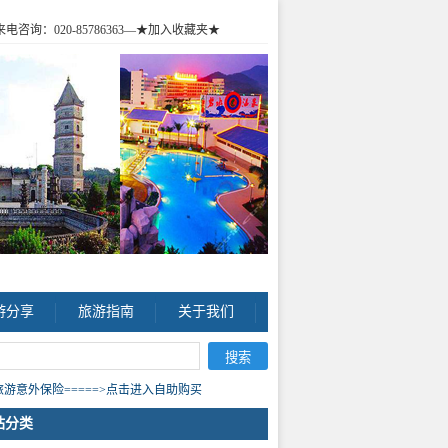
咨询：020-85786363
—★加入收藏夹★
游分享
旅游指南
关于我们
游意外保险=====>点击进入自助购买
站分类