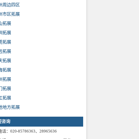
州周边四区
州市区拓展
山拓展
圳拓展
莞拓展
远拓展
庆拓展
海拓展
州拓展
门拓展
江拓展
他地方拓展
迎咨询
话：020-85786363、28965636