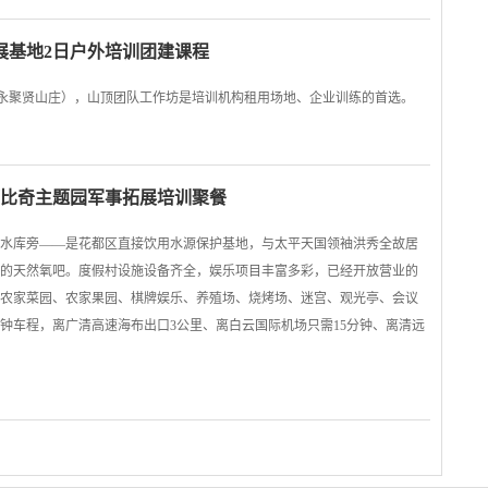
展基地2日户外培训团建课程
（永聚贤山庄），山顶团队工作坊是培训机构租用场地、企业训练的首选。
都比奇主题园军事拓展培训聚餐
水库旁——是花都区直接饮用水源保护基地，与太平天国领袖洪秀全故居
的天然氧吧。度假村设施设备齐全，娱乐项目丰富多彩，已经开放营业的
农家菜园、农家果园、棋牌娱乐、养殖场、烧烤场、迷宫、观光亭、会议
分钟车程，离广清高速海布出口3公里、离白云国际机场只需15分钟、离清远