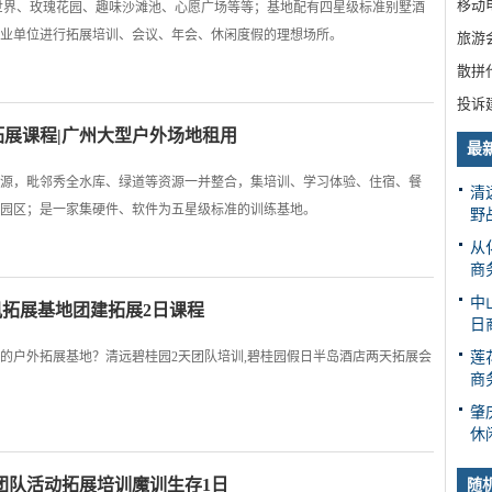
移动电
草世界、玫瑰花园、趣味沙滩池、心愿广场等等；基地配有四星级标准别墅酒
企事业单位进行拓展培训、会议、年会、休闲度假的理想场所。
旅游
散拼
投诉
展课程|广州大型户外场地租用
最
源，毗邻秀全水库、绿道等资源一并整合，集培训、学习体验、住宿、餐
清
园区；是一家集硬件、软件为五星级标准的训练基地。
野
从
商
中
凰拓展基地团建拓展2日课程
日
的户外拓展基地？清远碧桂园2天团队培训,碧桂园假日半岛酒店两天拓展会
莲
商
肇
休
团队活动拓展培训魔训生存1日
随