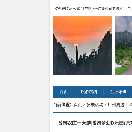
欢迎光临www.02017766.com广州公司旅游
首页
旅游路线
会议培训
当前位置：
首页
>
拓展活动
> 广州周边四
番禺农庄一天游|番禺梦幻D乐园(原