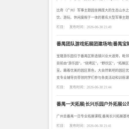
比奇（广州）军事主题园坐拥庞大的生态山水之
饮、游玩、休闲度假于一体的著名大型军事主题
栏目： 发布时间：2026-06-30 21:49
番禺团队游戏拓展团建场地|番禺宝
宝隆游乐园位于番禺区新造镇兴业大道旁，毗邻
目前由“游乐园”，“烧烤区”，“野炊区”，“拓展
呈。籍着优美的园区景色，大自然氧吧的园区优
支专业辅导员带领同学们参与各类活动和训练课
栏目： 发布时间：2026-06-30 21:44
番禺一天拓展|长兴乐园户外拓展公
广州去番禺一日专业拓展课程,番禺长兴拓展基地
栏目： 发布时间：2026-06-30 21:41