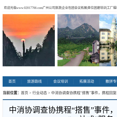
欢迎光临www.02017766.com广州公司旅游|企业包团会议拓展|单位团建培训|工
首页
旅游路线
会议培训
拓展活动
散拼专
当前位置：
首页
>
行业动态
> 中消协调查协携程“搭售”事件，携程回复
中消协调查协携程“搭售”事件