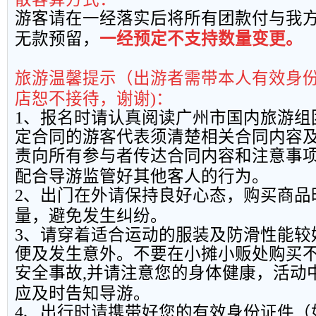
游客请在一经落实后将所有团款付与我
无款预留，
一经预定不支持数量变更。
旅游温馨提示（出游者需带本人有效身
店恕不接待，谢谢
)
：
1
、报名时请认真阅读广州市国内旅游组
定合同的游客代表须清楚相关合同内容
责向所有参与者传达合同内容和注意事
配合导游监管好其他客人的行为。
2
、出门在外请保持良好心态，购买商品
量，避免发生纠纷。
3
、请穿着适合运动的服装及防滑性能较
便及发生意外。不要在小摊小贩处购买
安全事故
,
并请注意您的身体健康，活动
应及时告知导游。
4
、出行时请携带好您的有效身份证件（