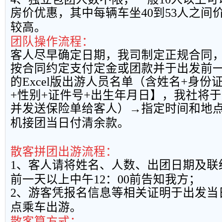
房价优惠，其中每辆车坐
40
到
53
人之间
较高。
团队操作流程：
客人尽早确定日期，我司制定正规合同
按合同约定支付定金或团款并于出发前
的
Excel
版出游人员名单（含姓名
+
身份
+
性别
+
证件号
+
出生年月日】，我社将于
并发送保险单给客人）→指定时间和地
机接团当日付清余款。
散客拼团出游流程：
1
、客人请将姓名、人数、出团日期及联
前一天以上中午
12
：
00
前告知我方；
2
、游客凭报名信息等相关证明于出发当
点乘车出游。
散客算方式：