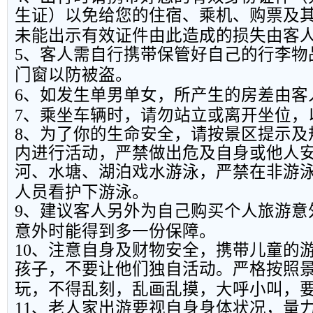
生证）以免给您的住宿、乘机、购票及
未能出示有效证件由此造成的损失由客
5
、客人需自行携带保管好自己的行李物
门窗以防被盗。
6
、如发生单男单女，所产生的房差由客
7
、乘坐车辆时，请勿站立或离开坐位，
8
、为了你的生命安全，请按景区提示及
内进行活动，严禁做出危及自身或他人
河、水塘、湖泊戏水游泳，严禁在非游
人员看护下游泳。
9
、建议客人另外为自己购买个人旅游意
意外时能得到多一份保障。
10
、注意自身及财物安全，携带儿童的
孩子，不要让他们独自活动。严格按照
玩，不得乱刻，乱画乱摸，大呼小叫，
11
、老人家出游要视自身身体状况，量