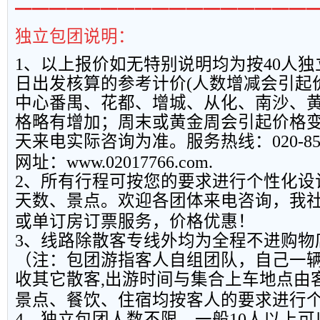
━━━━━━━━━━━━━━━━━
独立包团说明：
1
、以上报
价如无特别说明均为按
40
人独
日出发核算的参考计价
(
人数增减会引起
中心番禺、花都、增城、从化、南沙、
格略有增加；周末或黄金周会引起价格
天来电实际咨询为准。服务热线：
020-8
网址：
www.02017766.com.
2
、所有行程可按您的要求进行个性化设
天数、景点。欢迎各团体来电咨询，我
或单订房订票服务，价格优惠！
3
、线路除散客专线外均为全程不进购物
（注：包团游指客人自组团队，自己一
收其它散客
,
出游时间与集合上车地点由
景点、餐饮、住宿均按客人的要求进行
4
、独立包团人数不限，一般
10
人以上可