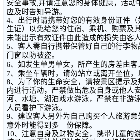
安全事故
,
并请注意您的身体健康，活动
应及时告知导游。
4
、出行时请携带好您的有效身份证件（
生证）以免给您的住宿、乘机、购票及
未能出示有效证件由此造成的损失由客
5
、客人需自行携带保管好自己的行李物
门窗以防被盗。
6
、如发生单男单女，所产生的房差由客
7
、乘坐车辆时，请勿站立或离开坐位，
8
、为了你的生命安全，请按景区提示及
内进行活动，严禁做出危及自身或他人
河、水塘、湖泊戏水游泳，严禁在非游
人员看护下游泳。
9
、建议客人另外为自己购买个人旅游意
意外时能得到多一份保障。
10
、注意自身及财物安全，携带儿童的