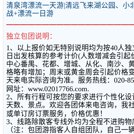
清泉湾
漂流
一天游|清远飞来湖公园、小
战+
漂流
一日游
━━━━━━━━━━━━━━━━━
独立包团说明：
1
、以上报
价如无特别说明均为按
40
人独
日出发核算的参考计价
(
人数增减会引起
中心番禺、花都、增城、从化、南沙、
格略有增加；周末或黄金周会引起价格
天来电实际咨询为准。服务热线：
020-8
网址：
www.02017766.com.
2
、所有行程可按您的要求进行个性化设
天数、景点。欢迎各团体来电咨询，我
或单订房订票服务，价格优惠！
3
、线路除散客专线外均为全程不进购物
（注：包团游指客人自组团队，自己一