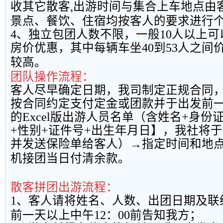
收其它散客
,
出游时间与集合上车地点由
景点、餐饮、住宿均按客人的要求进行
4
、独立包团人数不限，一般
10
人以上可
房价优惠，其中每辆车坐
40
到
53
人之间
较高。
团队操作流程：
客人尽早确定日期，我司制定正规合同
按合同约定支付定金或团款并于出发前
的
Excel
版出游人员名单（含姓名
+
身份
+
性别
+
证件号
+
出生年月日】，我社将于
并发送保险单给客人）→指定时间和地
机接团当日付清余款。
散客拼团出游流程：
1
、客人请将姓名、人数、出团日期及联
前一天以上中午
12
：
00
前告知我方；