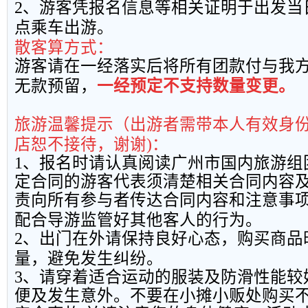
2
、游客凭报名信息等相关证明于出发当
点乘车出游。
散客算方式：
游客请在一经落实后将所有团款付与我
无款预留，
一经预定不支持数量变更。
旅游温馨提示（出游者需带本人有效身
店恕不接待，谢谢
)
：
1
、报名时请认真阅读广州市国内旅游组
定合同的游客代表须清楚相关合同内容
责向所有参与者传达合同内容和注意事
配合导游监管好其他客人的行为。
2
、出门在外请保持良好心态，购买商品
量，避免发生纠纷。
3
、请穿着适合运动的服装及防滑性能较
便及发生意外。不要在小摊小贩处购买