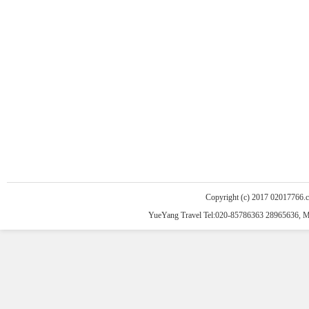
Copyright (c) 2017 02017766.
YueYang Travel Tel:020-85786363 28965636, 