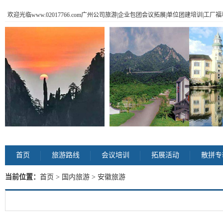
欢迎光临www.02017766.com广州公司旅游|企业包团会议拓展|单位团建培训|工
首页
旅游路线
会议培训
拓展活动
散拼专
当前位置：
首页
>
国内旅游
> 安徽旅游