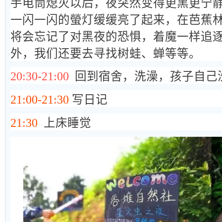
手电筒熄灭以后，夜突然变得更黑更宁
一闪一闪的螢灯缓缓亮了起来，在芭蕉
将会忘记了对黑夜的恐惧，着魔一样追
外，我们还要去寻找树蛙、蝉等等。
20:30-21:00
回到宿舍，洗澡，孩子自己
21:00-21:30
写日记
21:30
上床睡觉