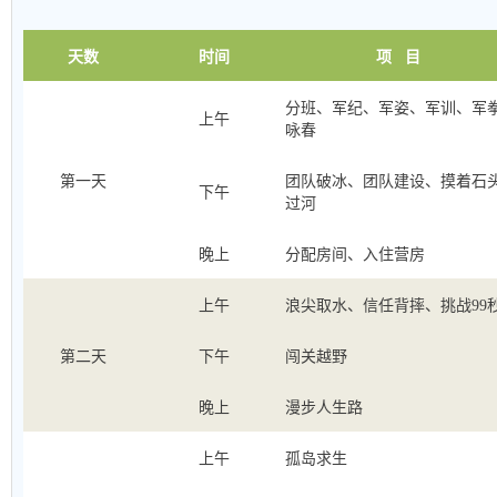
天数
时间
项
目
分班、军纪、军姿、军训、军拳
上午
咏春
第一天
团队破冰、团队建设、摸着石
下午
过河
晚上
分配房间、入住营房
上午
浪尖取水、信任背摔、挑战
99
第二天
下午
闯关越野
晚上
漫步人生路
上午
孤岛求生