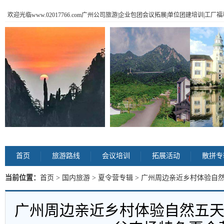
欢迎光临www.02017766.com广州公司旅游|企业包团会议拓展|单位团建培训|工
首页
旅游路线
会议培训
拓展活动
散拼专
当前位置：
首页
>
国内旅游
>
夏令营专辑
> 广州周边亲近乡村体验自
营 内容
广州周边亲近乡村体验自然五天