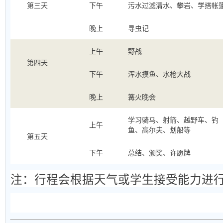
第三天
下午
污水过滤清水、攀岩、学搭帐
晚上
寻虫记
上午
野战
第四天
下午
浑水摸鱼、水枪大战
晚上
篝火晚会
学习骑马、射箭、越野车、钓
上午
鱼、高尔夫、划船等
第五天
下午
总结、颁奖、许愿牌
注：行程会根据天气或学生接受能力进