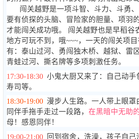
闯关越野是一项斗智、斗力、斗勇、
要有侦探的头脑、冒险家的胆量、项羽
才能闯关成功哦。 闯关越野也是早稻谷
地方可玩不到，哦~~~，一天的闯关项目
有：泰山过河、勇闯独木桥、越狱、雷
青蛙过河、撕名牌等多项刺激任务。
17:30-18:30
小鬼大厨又来了：自己动手
寿司等。
18:30-19:00
漫步人生路。
一人带上眼罩
同伴手拖手走过一段路，
在黑暗中无助
母！感恩同伴！
19:00-21:00
回到宿舍，洗澡，孩子自己