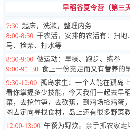
早稻谷
夏
令营（第三
7:30
起床，洗漱，整理内务
8:00-8:30
干农活，安排的农活有：扫地
马、捡柴、打水等
8:30-9:00
做运动：早操、跑步、练拳
9:00-9：30
食上一份充足而又有营养的
9:30-12:00
孤岛求生：一个人能在
孤岛
看你掌握多少技能，今天我们一起去早
菜，去挖竹笋，去砍蕉，到鸡场捡鸡蛋
图去定向寻找食材，岛上还有很多野菜
12:00-13:00
午餐为野炊。
亲手抓农家走