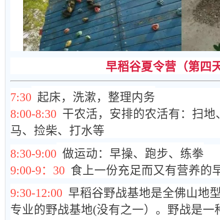
早稻谷
夏
令营（第四
7:30
起床，洗漱，整理内务
8:00-8:30
干农活，安排的农活有：扫地
马、捡柴、打水等
8:30-9:00
做运动：早操、跑步、练拳
9:00-9：30
食上一份充足而又有营养的
9:30-12:00
早稻谷野战基地是全佛山地
专业的野战基地(没有之一）。
野战是一