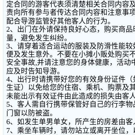
定合同的游客代表须清楚相关合同内容
责向所有参与者传达合同内容和注意事
配合导游监管好其他客人的行为。
2
、出门在外请保持良好心态，购买商品
量，避免发生纠纷。
3
、请穿着适合运动的服装及防滑性能较
便及发生意外。不要在小摊小贩处购买
安全事故
,
并请注意您的身体健康，活动
应及时告知导游。
4
、出行时请携带好您的有效身份证件（
生证）以免给您的住宿、乘机、购票及
未能出示有效证件由此造成的损失由客
5
、客人需自行携带保管好自己的行李物
门窗以防被盗。
6
、如发生单男单女，所产生的房差由客
7
、乘坐车辆时，请勿站立或离开坐位，