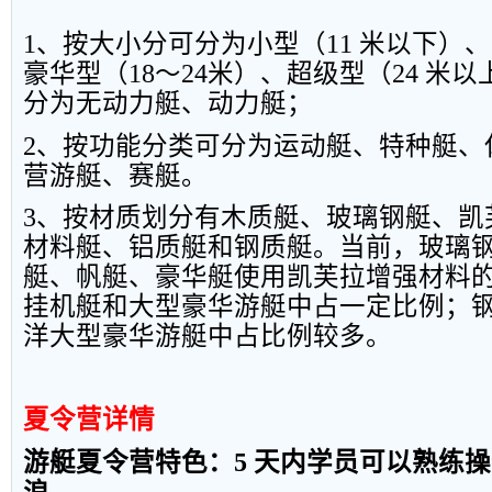
1
、
按
大
小
分
可分
为
小
型
（
1
1
米
以
下
）、
豪
华
型
（
1
8
～
2
4
米
）、
超
级
型
（
24
米
以
分为无动力艇、动力艇；
2
、按功能分类可分为运动艇、特种艇、
营游艇、赛艇。
3
、
按
材
质
划分有木质艇
、
玻璃钢艇
、
凯
材料艇、铝质艇和钢质艇。当前
，
玻璃
艇、帆艇、豪华艇使用凯芙拉增强材料
挂机艇和大型豪华游艇中占一
定比例；
洋大型豪华游艇中占比例较多。
夏令营详情
游
艇
夏令
营
特色
：
5
天
内
学员
可
以熟
练
操