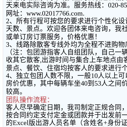
天来电实际咨询为准。服务热线：
020-8
网址：
www.02017766.com.
2
、所有行程可按您的要求进行个性化设
天数、景点。欢迎各团体来电咨询，我
或单订房订票服务，价格优惠！
3
、线路除散客专线外均为全程不进购物
（注：包团游指客人自组团队，自己一
收其它散客
,
出游时间与集合上车地点由
景点、餐饮、住宿均按客人的要求进行
4
、独立包团人数不限，一般
10
人以上可
房价优惠，其中每辆车坐
40
到
53
人之间
较高。
团队操作流程：
客人尽早确定日期，我司制定正规合同
按合同约定支付定金或团款并于出发前
的
Excel
版出游人员名单（含姓名
+
身份