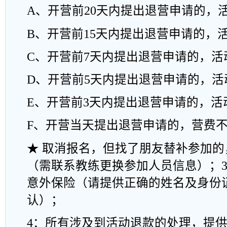
A
、开营
前
2
0
天内提出退营申请的，
B
、开营
前
1
5
天内提出退营申请的，
C
、开营
前
7
天内提出退营申请的，活
D
、开营
前
5
天内提出退营申请的，活
E
、开营
前
3
天内提出退营申请的，活
F
、开营当天提出退营申请的，营费
★
取消报
名
，
但找了朋友替补参加的
（需联系教练更换参加人员信息
）
；
意外保险（请提供正确的姓名及身份
认）；
4
：
所有涉及到活动退款的处理
，
提