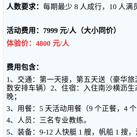
人
数
要求
：
每
期
最少
8
人
成
行
，
1
0
人
满
活动费用：
7999
元
/
人（大小同价）
体验价：
4800
元
/
人
费用包含：
1
、
交
通：
第
一天
接
，第
五
天送
（
豪华
旅
数安
排
车辆）
2
、
住
宿：
入
住南
沙
横沥
生
晚；
3
、
用
餐
：
5
天
活
动用
餐
（
9
个
正
餐
，
4
个
4
、人员：三名专业教练。
5
、装备：
9-12
人快艇
1
艘，帆船
1
搜，