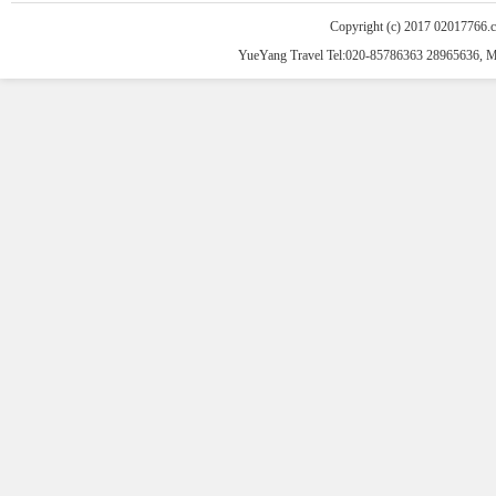
Copyright (c) 2017 02017766.
YueYang Travel Tel:020-85786363 28965636, 