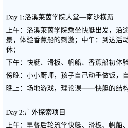
Day 1:
洛溪莱茵学院大堂
—
南沙橫沥
上午：洛溪莱
茵学院乘坐快艇出发，沿
景，体验香蕉船的刺激；中午：到达活
休；
下午：快艇、滑板、帆船、香蕉船初体
傍晚：小小厨师，孩子自己动手做饭，
晚上：场地游戏，理论课
——
快艇的结
Day 2:
户外探索项目
上午：早餐后轮流学快艇、滑板、帆船