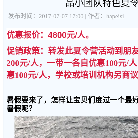
品小团队特色夏
发布时间：2017-07-07 17:00 | 作者：hapeisi
优惠报价
：4800元/人
。
促销政策：
转发此夏令营活动到朋
200
元
/
人，
一带一各自优惠100元/
惠100元/人，学校或培训机构另商
暑
假
要来
了
，怎
样
让宝
贝
们度
过
一个
最
暑
假
呢？