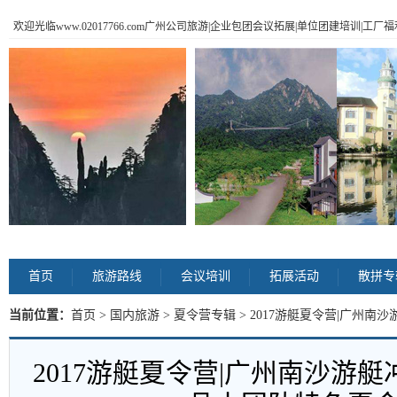
欢迎光临www.02017766.com广州公司旅游|企业包团会议拓展|单位团建培训|工
首页
旅游路线
会议培训
拓展活动
散拼专
当前位置：
首页
>
国内旅游
>
夏令营专辑
> 2017游艇夏令营|广州
营 内容
2017游艇夏令营|广州南沙游