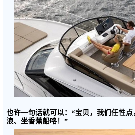
也
许
一句
话
就可
以
：
“
宝
贝
，我
们
任性
点
浪、
坐
香蕉
船
咯
！
”