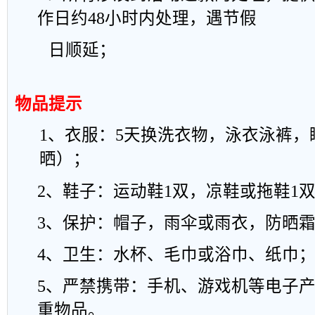
作日
约
4
8
小时内处理
，
遇节假
日顺延；
物品提示
1
、衣服：
5
天换洗衣物，泳衣泳裤，
晒）；
2
、鞋子：运动
鞋
1
双，凉鞋或拖
鞋
1
3
、保护：帽子，雨伞或雨衣，防晒
4
、卫生：水杯、毛巾或浴巾、纸巾
5
、严禁携带
：手机、游戏机等电子
重物品。