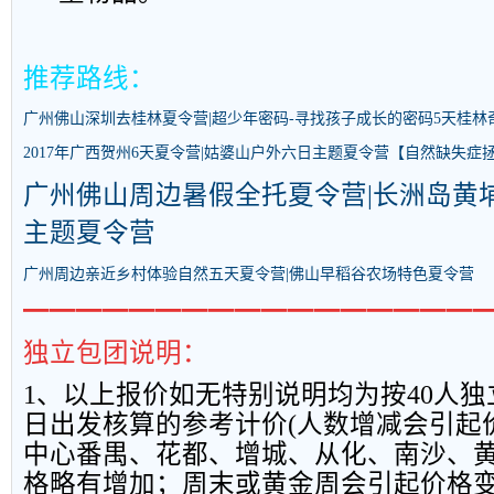
推荐路线：
广州佛山深圳去桂林
夏令营
|超少年密码-寻找孩子成长的密码5天桂林
2017年广西贺州6天夏令营|姑婆山户外六日主题夏令营【自然缺失症
广州佛山周边暑假全托夏令营|长洲岛黄埔
主题夏令营
广州周边亲近乡村体验自然五天
夏令营
|佛山早稻谷农场特色
夏令营
━━━━━━━━━━━━━━━━━
独立包团说明：
1
、以上报
价如无特别说明均为按
40
人独
日出发核算的参考计价
(
人数增减会引起
中心番禺、花都、增城、从化、南沙、
格略有增加；周末或黄金周会引起价格