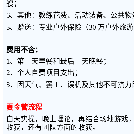
艘；
6
、
其
他：
教
练花
费
、活
动
装备
、
公共
物
5
、
赠
送：
专
业户
外
保险
（
3
0
万
户
外旅
游
费用不含：
1
、第一天早餐和最后一天晚餐；
2
、个人自费项目支出；
3
、
因
天气
、
罢工
、
误机
及
其他
不
可抗
力
夏令营流程
白
天
实操
，
晚上
理
论，
再
结合
场
地游
戏
收
获
，还
有
团队
方
面的
收
获。