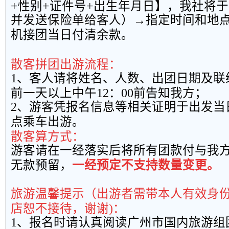
+
性别
+
证件号
+
出生年月日】，我社将于
并发送保险单给客人）→指定时间和地
机接团当日付清余款。
散客拼团出游流程：
1
、客人请将姓名、人数、出团日期及联
前一天以上中午
12
：
00
前告知我方；
2
、游客凭报名信息等相关证明于出发当
点乘车出游。
散客算方式：
游客请在一经落实后将所有团款付与我
无款预留，
一经预定不支持数量变更。
旅游温馨提示（出游者需带本人有效身
店恕不接待，谢谢
)
：
1
、报名时请认真阅读广州市国内旅游组