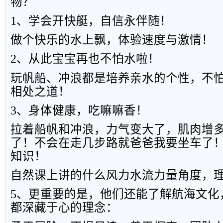
物？
1
、学会开快艇，自信永伴随！
做个快乐的水上飘，体验速度与激情！
2
、从此宝宝再也不怕水啦！
玩帆船、冲浪都是培养亲水的个性，不
相处之道！
3
、身体健康，吃嘛嘛香！
拉着船帆和冲浪，力气变大了，
肌肉增
了！不会在走几步路就爸爸我要坐车了
知识！
自然课上讲的什么风力水流力量角度，
5
、更重要的是，他们还能了解航海文化
都深藏于心的理念：