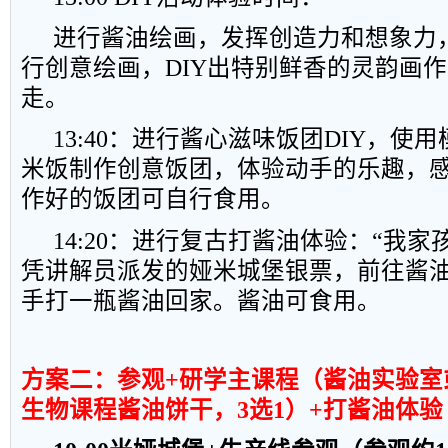
进行酱油绘画，发挥创造力和想象力
行创意绘画，
DIY
出特别鲜香的灵韵画作
走。
13:40
：进行酱心滋味饭团
DIY
，使用
米饭制作创意饭团，体验动手的乐趣，
作好的饭团可自行食用。
14:20
：进行复古打酱油体验：“我家
凭讲解员派发的娅米城堡银票，前往酱
手打一瓶酱油回家。酱油可食用。
方案二：参观
+
研学主课程（酱油实验室
生物课程酱油饼干，
3
选
1
）
+
打酱油体验