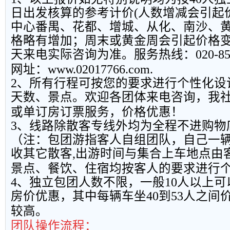
日出发核算的参考计价
(
人数增减会引起
中心番禺、花都、增城、从化、南沙、
格略有增加；周末或黄金周会引起价格
天来电实际咨询为准。服务热线：
020-8
网址：
www.02017766.com.
2
、所有行程可按您的要求进行个性化设
天数、景点。欢迎各团体来电咨询，我
或单订房订票服务，价格优惠！
3
、线路除散客专线外均为全程不进购物
（注：包团游指客人自组团队，自己一
收其它散客
,
出游时间与集合上车地点由
景点、餐饮、住宿均按客人的要求进行
4
、独立包团人数不限，一般
10
人以上可
房价优惠，其中每辆车坐
40
到
53
人之间
较高。
团队操作流程：