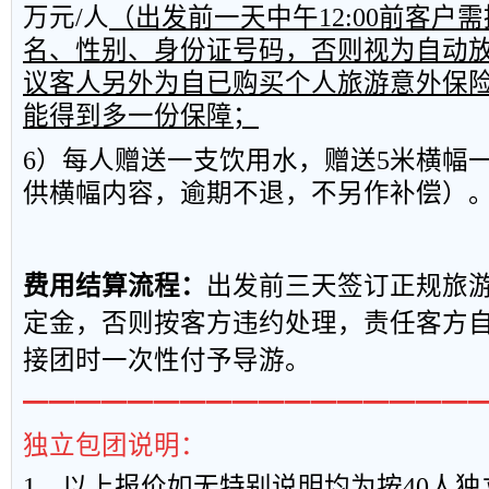
万元
/
人
（出发前一天中午
12:00
前客户需
名、性别、身份证号码，否则视为自动
议客人另外为自已购买个人旅游意外保
能得到多一份保障；
6
）每人赠送一支饮用水，赠送
5
米横幅
供横幅内容，逾期不退，不另作补偿）
费用结算流程：
出发前三天签订正规旅
定金，否则按客方违约处理，责任客方
接团时一次性付予导游。
━━━━━━━━━━━━━━━━━
独立包团说明：
1
、以上报
价如无特别说明均为按
40
人独