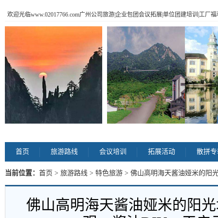
欢迎光临www.02017766.com广州公司旅游|企业包团会议拓展|单位团建培训|工
首页
旅游路线
会议培训
拓展活动
散拼专
当前位置：
首页
>
旅游路线
>
特色旅游
> 佛山高明海天酱油娅米的阳光
活动 内容
佛山高明海天酱油娅米的阳光