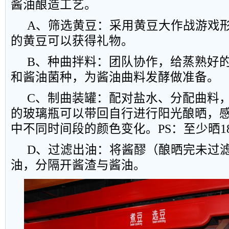
酱油酿造工艺。
A
、筛选黄豆：采用黄豆大作战游戏
的黄豆可以获得礼物。
B
、种曲拌料：团队协作，给蒸熟好
和酱油菌种，为酱油曲料发酵做准备。
C
、制曲装罐：配对盐水、分配曲料
的玻璃瓶可以带回自行进行阳光酿晒，
中不同时间段的颜色变化。
PS
：至少晒
1
D
、过滤出油：将酱醪（酿晒完未过
油，分隔开酱渣与酱油。