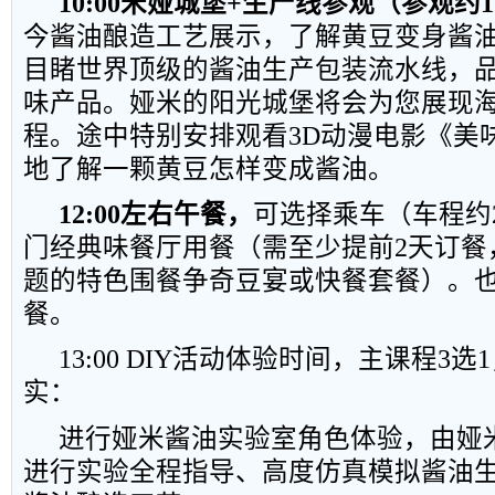
10:00
米娅城堡
+
生产线参观（参观约
1
今酱油酿造工艺展示，了解黄豆变身酱
目睹世界顶级的酱油生产包装流水线，
味产品。娅米的阳光城堡将会为您展现
程。途中特别安排观看
3D
动漫电影《美
地了解一颗黄豆怎样变成酱油。
12:00
左右午餐，
可选择乘车（车程约
门经典味餐厅用餐（需至少提前
2
天订餐
题的特色围餐争奇豆宴或快餐套餐）。
餐。
13:00 DIY
活动体验时间，主课程
3
选
1
实：
进行娅米酱油实验室角色体验，由娅
进行实验全程指导、高度仿真模拟酱油