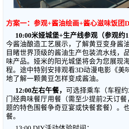
方案一：参观
+
酱油绘画
+
酱心滋味饭团
D
10:00
米娅城堡
+
生产线参观（参观约
1
今酱油酿造工艺展示，了解黄豆变身酱
目睹世界顶级的酱油生产包装流水线，
味产品。娅米的阳光城堡将会为您展现
程。途中特别安排观看
3D
动漫电影《美
地了解一颗黄豆怎样变成酱油。
12:00
左右午餐，
可选择乘车（车程约
门经典味餐厅用餐（需至少提前
2
天订餐
题的特色围餐争奇豆宴或快餐套餐）。
餐。
13:00 DIY
活动体验时间：