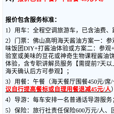
报价包含服务标准：
1
）用车：全程空调旅游车，已含油费、
2
）门票：佛山高明海天酱油方案一：参
味饭团
DIY+
打酱油体验或方案二：参观
验室或美味的豆花或神奇生物课程酱油
体验，含专职讲解员服务【需提前
7
天以
海天确认后方可参观】；
3
）用餐：午餐（海天餐厅围餐
450
元
/
席
/
议自行提高餐标或自理用餐退减
45
元
/
人
4
）导游：每车安排一名普通话导游服务
5
）保险：旅行社责任保险
600
万元
/
人、