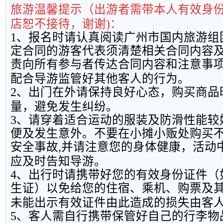
旅游温馨提示（出游者需带本人有效身
店恕不接待，谢谢
)
：
1
、报名时请认真阅读广州市国内旅游组
定合同的游客代表须清楚相关合同内容
责向所有参与者传达合同内容和注意事
配合导游监管好其他客人的行为。
2
、出门在外请保持良好心态，购买商品
量，避免发生纠纷。
3
、请穿着适合运动的服装及防滑性能较
便及发生意外。不要在小摊小贩处购买
安全事故
,
并请注意您的身体健康，活动
应及时告知导游。
4
、出行时请携带好您的有效身份证件（
生证）以免给您的住宿、乘机、购票及
未能出示有效证件由此造成的损失由客
5
、客人需自行携带保管好自己的行李物