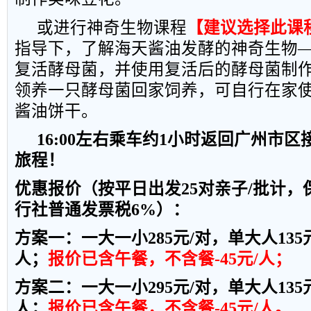
或进行神奇生物课程
【建议选择此课
指导下，了解海天酱油发酵的神奇生物
复活酵母菌，并使用复活后的酵母菌制
领养一只酵母菌回家饲养，可自行在家
酱油饼干。
16:00
左右乘车约
1
小时返回广州市区
旅程！
优惠报价（按平日
出发25
对亲子
/
批计，
行社普通发票税
6%
）：
方案一：一大一小
285
元
/
对，单大人
135
人；
报价已含午餐，不含餐
-45
元
/
人；
方案二：一大一小
295
元
/
对，单大人
135
人；
报价已含午餐，不含餐
-45
元
/
人。