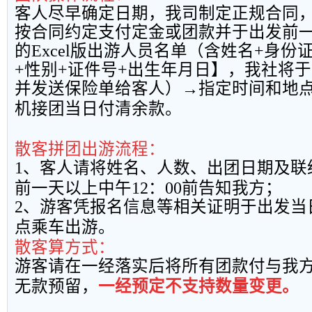
客人尽早确定日期，我司制定正规合同
按合同约定支付定金或团款并于出发前
的
Excel
版出游人员名单（含姓名
+
身份
+
性别
+
证件号
+
出生年月日】，我社将于
并发送保险单给客人）→指定时间和地
机接团当日付清余款。
散客拼团出游流程：
1
、客人请将姓名、人数、出团日期及联
前一天以上中午
12
：
00
前告知我方；
2
、游客凭报名信息等相关证明于出发当
点乘车出游。
散客算方式：
游客请在一经落实后将所有团款付与我
无款预留，
一经预定不支持数量变更。