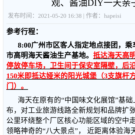
观、酱油DIY一天亲
发布时间：2021-05-20 16:38 | 作者：hapeisi
参考行程：
8:00
广州市区
客人指定地点接团，乘
市高明海天酱油生产基地。
抵达海天高
停放停车场，卫生间于保安室隔壁，后
150
米即抵达娅米的阳光城堡（
3
支旗杆
门）。
海天在原有的“中国味文化展馆”基
布，对工业旅游线路全新规划和品牌扩
公里环绕整个厂区核心功能区域的空中
领略神奇的“八大景点”， 近距离体验