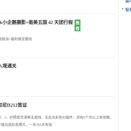
展
智
小企鹅摄影+南美五国 42 天团行程
推
荐
南极洲+玻利维亚路线
入境通关
尼D212签证
料：1、护照首页清晰无遮挡、无反光彩色扫描件，须有6个月以上有效期。
晰电子版白底彩色照片。一年365天有效