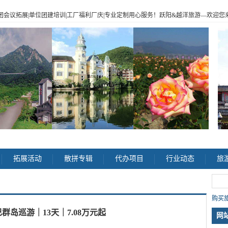
|企业包团会议拓展|单位团建培训|工厂福利厂庆|专业定制用心服务！跃阳
&
越洋旅游
—
欢迎您来电
>
拓展活动
散拼专辑
代办项目
行业动态
旅
购买旅
岛巡游｜13天｜7.08万元起
网