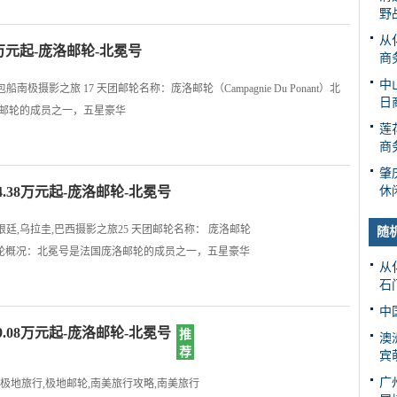
野
从
8万元起-庞洛邮轮-北冕号
商
中
船南极摄影之旅 17 天团邮轮名称：庞洛邮轮（Campagnie Du Ponant）北
日
庞洛邮轮的成员之一，五星豪华
莲
商
肇
4.38万元起-庞洛邮轮-北冕号
休
根廷,乌拉圭,巴西摄影之旅25 天团邮轮名称： 庞洛邮轮
随
Boréal）邮轮概况：北冕号是法国庞洛邮轮的成员之一，五星豪华
从
石
中
9.08万元起-庞洛邮轮-北冕号
推
最
澳
荐
新
宾
广
,极地旅行,极地邮轮,南美旅行攻略,南美旅行