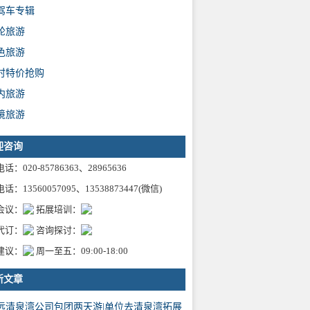
驾车专辑
轮旅游
色旅游
时特价抢购
内旅游
境旅游
迎咨询
话：020-85786363、28965636
话：13560057095、13538873447(微信)
会议：
拓展培训：
代订：
咨询探讨：
建议：
周一至五：09:00-18:00
新文章
远清泉湾公司包团两天游|单位去清泉湾拓展