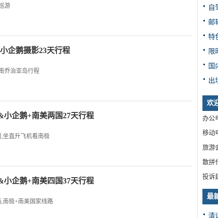
巡游
自
邮
特
+小企鹅摄影23天行程
限
国
极南乔治亚岛行程
出
欢
&小企鹅+南美两国27天行程
办公电
移动电
,坐直升飞机看南极
旅游
散拼
投诉
&小企鹅+南美四国37天行程
最
,南极+南美国家线路
清