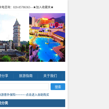
咨询：020-85786363
—★加入收藏夹★
游分享
旅游指南
关于我们
游意外保险=====>点击进入自助购买
站分类