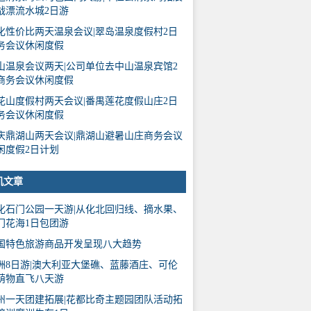
战漂流水城2日游
化性价比两天温泉会议|翠岛温泉度假村2日
务会议休闲度假
山温泉会议两天|公司单位去中山温泉宾馆2
商务会议休闲度假
花山度假村两天会议|番禺莲花度假山庄2日
务会议休闲度假
庆鼎湖山两天会议|鼎湖山避暑山庄商务会议
闲度假2日计划
机文章
化石门公园一天游|从化北回归线、摘水果、
门花海1日包团游
国特色旅游商品开发呈现八大趋势
洲8日游|澳大利亚大堡礁、蓝藤酒庄、可伦
萌物直飞八天游
州一天团建拓展|花都比奇主题园团队活动拓