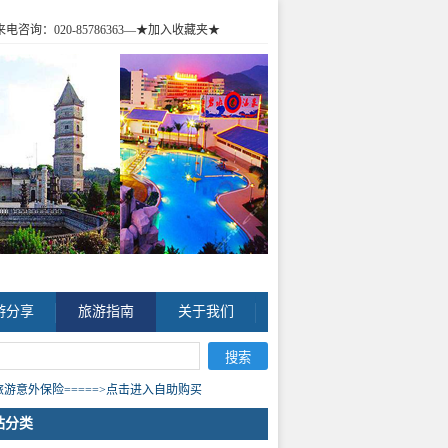
咨询：020-85786363
—★加入收藏夹★
游分享
旅游指南
关于我们
游意外保险=====>点击进入自助购买
站分类