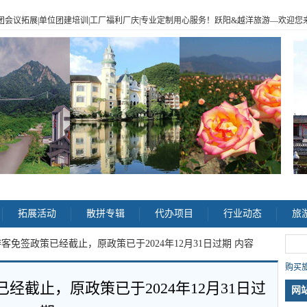
|企业包团会议拓展|单位团建培训|工厂福利厂庆|专业定制用心服务！跃阳
&
越洋旅游
—
欢迎您来电
>
拓展活动
散拼专辑
代办项目
行业动态
旅
客免签政策已经截止，原政策已于2024年12月31日过期 内容
购买旅
经截止，原政策已于2024年12月31日过
网