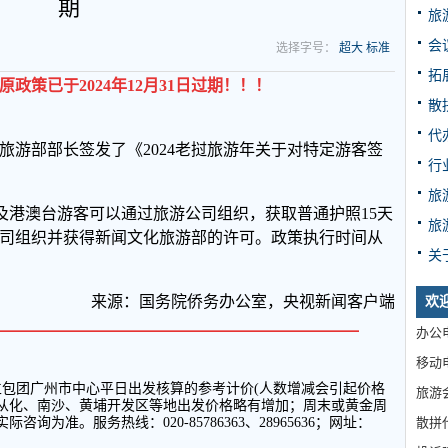
期
旅
会
选择字号：
超大
标准
拓
策已于2024年12月31日过期！！！
散
代
旅游部部长签发了《2024老挝旅游年关于对特定游客签
行
旅
港澳台游客可以通过旅游公司组织，获取普通护照15天
旅
司组织并获得新闻文化旅游部的许可。政策执行时间从
关
来源：国务院侨务办公室，央视新闻客户端
欢
━━━━━━━━━━━━━━━━━━━━━━━━━━
办公电
移动电
立包团广州市中心平日出发核算的参考计价
(
人数增减会引起价格
旅游
从化、南沙、黄埔开发区等地出发价格略有增加；周末或黄金周
实际咨询为准。服务热线：
020-85786363
、
28965636
；网址：
散拼