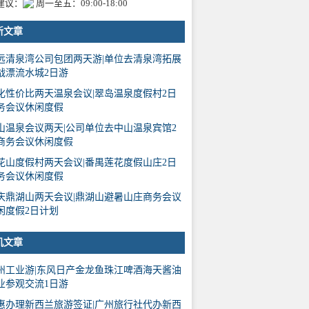
建议：
周一至五：09:00-18:00
新文章
远清泉湾公司包团两天游|单位去清泉湾拓展
战漂流水城2日游
化性价比两天温泉会议|翠岛温泉度假村2日
务会议休闲度假
山温泉会议两天|公司单位去中山温泉宾馆2
商务会议休闲度假
花山度假村两天会议|番禺莲花度假山庄2日
务会议休闲度假
庆鼎湖山两天会议|鼎湖山避暑山庄商务会议
闲度假2日计划
机文章
州工业游|东风日产金龙鱼珠江啤酒海天酱油
业参观交流1日游
惠办理新西兰旅游签证|广州旅行社代办新西