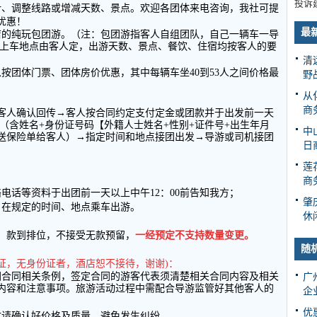
投诉
计、调整线路或增减天数、景点。欢迎各团体来电咨询，我社可提
优惠！
最
店的纯玩包团游。（注：包团游指客人自组团队，自己一辆车一导
上车地点由客人定，出游天数、景点、餐饮、住宿均按客人的要
清
以按团体门票、团体房价优惠，其中每辆车坐
40
到
53
人之间价格最
野
从
商
客人确认回传→客人按合同约定支付定金或团款并于出发前一天
（含姓名
+
身份证号码【外籍人士姓名
+
性别
+
证件号
+
出生年月
中
送保险单给客人）→指定时间和地点接团出发→导游或司机接团
日
莲
商
络电话等资料于出团前一天以上中午
12
：
00
前告知我方；
肇
日在规定的时间、地点乘车出游。
休
，款到排位，不接受无款预留，
一经预定不支持数量变更。
随
证，无身份证者，酒店恕不接待，谢谢
)
：
团合同相关条例，签定合同的游客代表须清楚相关合同内容及相关
广
内容和注意事项。旅游活动过程中需配合导游监管好其他客人的
企
优
时请确认好价格及质量，避免发生纠纷。