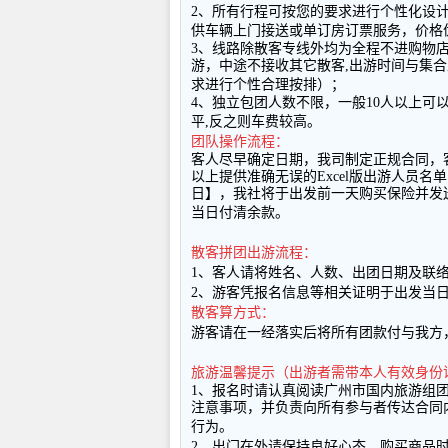
2
、所有行程可按您的要求进行个性化设
供车辆上门接送或单订房订票服务，价格
3
、线路除散客专线外均为全程不进购物
游，中途不接收其它散客
,
出游时间与集合
求进行个性合理按排）；
4
、独立包团人数不限，一般
10
人以上可
平
,
反之则车费较高。
团队操作流程：
客人尽早确定日期，我司制定正规合同，
以上提供准确无误的
Excel
版出游人员名单
日】，我社将于出发前一天购买保险并发
当日付清余款。
散客拼团出游流程：
1
、客人请将姓名、人数、出团日期及联
2
、游客凭报名信息等相关证明于出发当
散客算方式：
游客请在一经落实后将所有团款付与我方
旅游温馨提示（出游者需带本人有效身份
1
、报名时请认真阅读广州市国内旅游组
注意事项，并负责向所有参与者传达合同
行为。
2
、出门在外请保持良好心态，购买商品