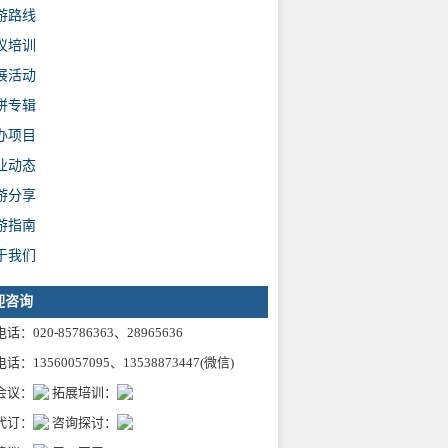
游路线
议培训
展活动
拼专辑
办项目
业动态
游分享
游指南
于我们
迎咨询
话：020-85786363、28965636
话：13560057095、13538873447(微信)
会议：
拓展培训：
代订：
咨询探讨：