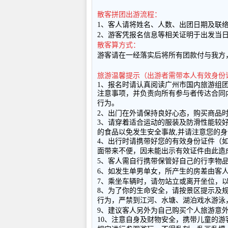
散客拼团出游流程：
1
、客人请将姓名、人数、出团日期及联
2
、游客凭报名信息等相关证明于出发当
散客算方式：
游客请在一经落实后将所有团款付与我方
旅游温馨提示（出游者需带本人有效身份
1
、报名时请认真阅读广州市国内旅游组
注意事项，并负责向所有参与者传达合同
行为。
2
、出门在外请保持良好心态，购买商品
3
、请穿着适合运动的服装及防滑性能较
的食品以免发生安全事故
,
并请注意您的身
4
、出行时请携带好您的有效身份证件（
面带来不便，因未能出示有效证件由此造
5
、客人需自行携带保管好自己的行李物
6
、如发生单男单女，所产生的房差由客
7
、乘坐车辆时，请勿站立或离开坐位，
8
、为了你的生命安全，请按景区提示及
行为，严禁到江河、水塘、湖泊戏水游泳
9
、建议客人另外为自己购买个人旅游意
10
、注意自身及财物安全，携带儿童的游