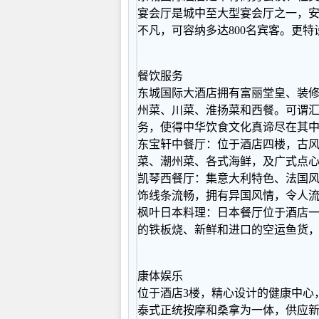
宴会厅是城中至大型宴会厅之一，
不凡，可容纳多达800名宾客。更
餐饮服务
东城国际大酒店拥有富丽堂皇、装修考
州菜、川菜、淮扬菜和西餐。可谓
务，使得中华饮食文化真谛尽在其
东宝轩中餐厅：位于酒店四楼，古
菜、潮州菜、各式海鲜，及广式点
凯琴西餐厅：集意大利特色、法国风
饰线条流畅，拥有异国风情，令人
枫叶日本料理：日本餐厅位于酒店一
的铁板烧、新鲜和进口的空运鱼货
康体娱乐
位于酒店3楼，精心设计的健康中心
泰式正统按摩和桑拿为一体，供应