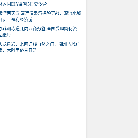
林家园DIY益智5日夏令营
泉湾两天游|清远清泉湾探险野战、漂流水城
日员工福利经济游
办非洲赤道几内亚商务签,全国受理简化资
贴纸签
头龙泉岩、北回归线自然之门、潮州古城广
桥、木雕民俗三日游