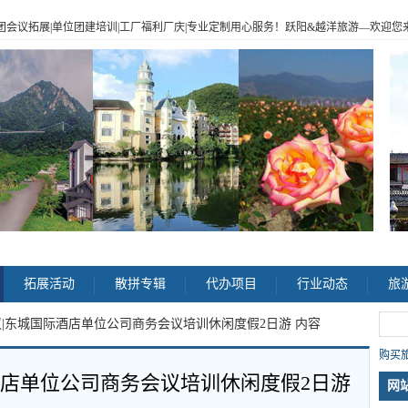
|企业包团会议拓展|单位团建培训|工厂福利厂庆|专业定制用心服务！跃阳
&
越洋旅游
—
欢迎您来电
>
拓展活动
散拼专辑
代办项目
行业动态
旅
议|东城国际酒店单位公司商务会议培训休闲度假2日游 内容
购买旅
酒店单位公司商务会议培训休闲度假2日游
网