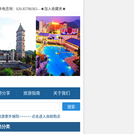
咨询：020-85786363
—★加入收藏夹★
游分享
旅游指南
关于我们
游意外保险=====>点击进入自助购买
站分类