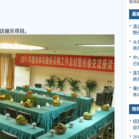
投诉
最
清
玩酒店娱乐项目。
野
从
商
中
日
莲
商
肇
休
随
纽
自
2