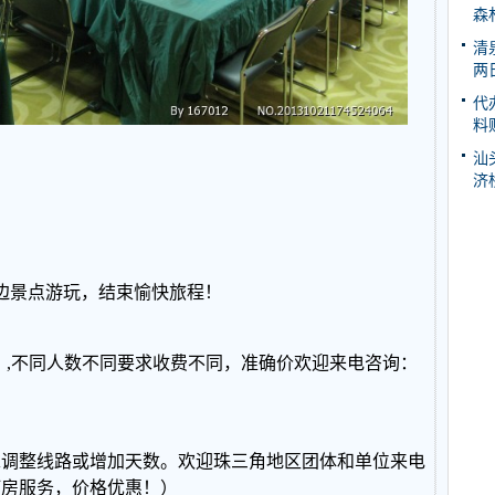
森
清
两
代
料
汕
济
往周边景点游玩，结束愉快旅程！
，,不同人数不同要求收费不同，准确价欢迎来电咨询：
求调整线路或增加天数。欢迎珠三角地区团体和单位来电
订房服务，价格优惠！）