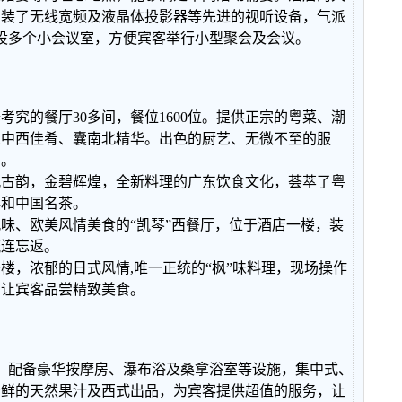
安装了无线宽频及液晶体投影器等先进的视听设备，气派
特设多个小会议室，方便宾客举行小型聚会及会议。
究的餐厅30多间，餐位1600位。提供正宗的粤菜、潮
汇中西佳肴、囊南北精华。出色的厨艺、无微不至的服
中。
风古韵，金碧辉煌，全新料理的广东饮食文化，荟萃了粤
心和中国名茶。
味、欧美风情美食的“凯琴”西餐厅，位于酒店一楼，装
流连忘返。
楼，浓郁的日式风情,唯一正统的“枫”味料理，现场操作
，让宾客品尝精致美食。
，配备豪华按摩房、瀑布浴及桑拿浴室等设施，集中式、
新鲜的天然果汁及西式出品，为宾客提供超值的服务，让