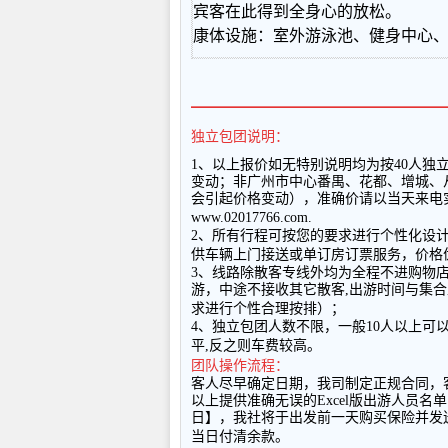
宾客在此得到全身心的放松。
康体设施：室外游泳池、健身中心
━━━━━━━━━━━━━━━━━━
独立包团说明：
1
、以上报
价如无特别说明均为按
40
人独
变动；非广州市中心番禺、花都、增城、
会引起价格变动），准确价请以当天来电
www.02017766.com.
2
、所有行程可按您的要求进行个性化设
供车辆上门接送或单订房订票服务，价格
3
、线路除散客专线外均为全程不进购物
游，中途不接收其它散客
,
出游时间与集合
求进行个性合理按排）；
4
、独立包团人数不限，一般
10
人以上可
平
,
反之则车费较高。
团队操作流程：
客人尽早确定日期，我司制定正规合同，
以上提供准确无误的
Excel
版出游人员名单
日】，我社将于出发前一天购买保险并发
当日付清余款。