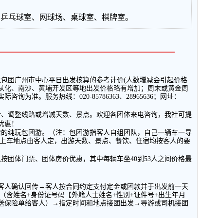
、乒乓球室、网球场、桌球室、棋牌室。
━━━━━━━━━━━━━━━━━━━━━━━━━━
立包团广州市中心平日出发核算的参考计价
(
人数增减会引起价格
从化、南沙、黄埔开发区等地出发价格略有增加；周末或黄金周
实际咨询为准。服务热线：
020-85786363
、
28965636
；网址：
计、调整线路或增减天数、景点。欢迎各团体来电咨询，我社可提
优惠！
店的纯玩包团游。（注：包团游指客人自组团队，自己一辆车一导
上车地点由客人定，出游天数、景点、餐饮、住宿均按客人的要
以按团体门票、团体房价优惠，其中每辆车坐
40
到
53
人之间价格最
客人确认回传→客人按合同约定支付定金或团款并于出发前一天
（含姓名
+
身份证号码【外籍人士姓名
+
性别
+
证件号
+
出生年月
送保险单给客人）→指定时间和地点接团出发→导游或司机接团