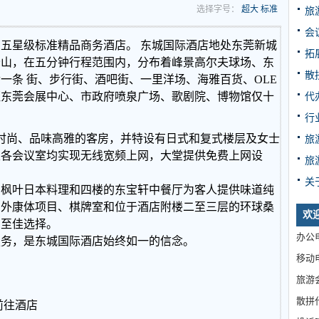
选择字号：
超大
标准
旅
会
的五星级标准精品商务酒店。
东城国际酒店地处东莞新城
拓
峰山，在五分钟行程范围内，分布着峰景高尔夫球场、东
散
一条 街、步行街、酒吧街、一里洋场、海雅百货、OLE
距东莞会展中心、市政府喷泉广场、歌剧院、博物馆仅十
代
行
修时尚、品味高雅的客房，并特设有日式和复式楼层及女士
旅
及各会议室均实现无线宽频上网，大堂提供免费上网设
旅
。
关
、枫叶日本料理和四楼的东宝轩中餐厅为客人提供味道纯
内外康体项目、棋牌室和位于酒店附楼二至三层的环球桑
欢
的至佳选择。
办公电
服务，是东城国际酒店始终如一的信念。
移动电
旅游
散拼
前往酒店