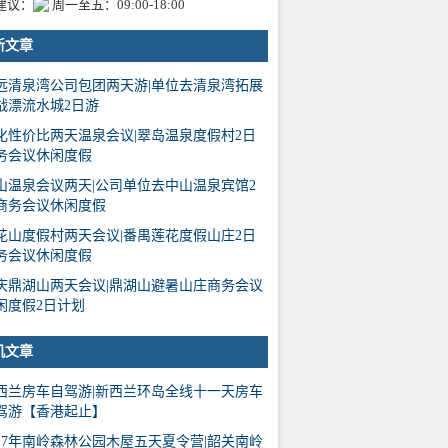
建议：
周一至五：09:00-18:00
新文章
远清泉湾公司包团两天游|单位去清泉湾拓展
战漂流水城2日游
化性价比两天温泉会议|翠岛温泉度假村2日
务会议休闲度假
山温泉会议两天|公司单位去中山温泉宾馆2
商务会议休闲度假
花山度假村两天会议|番禺莲花度假山庄2日
务会议休闲度假
庆鼎湖山两天会议|鼎湖山避暑山庄商务会议
闲度假2日计划
机文章
西兰房车自驾游|新西兰环岛全线十一天房车
驾游【香港起止】
017年南岭森林公园木屋五天夏令营|韶关南岭