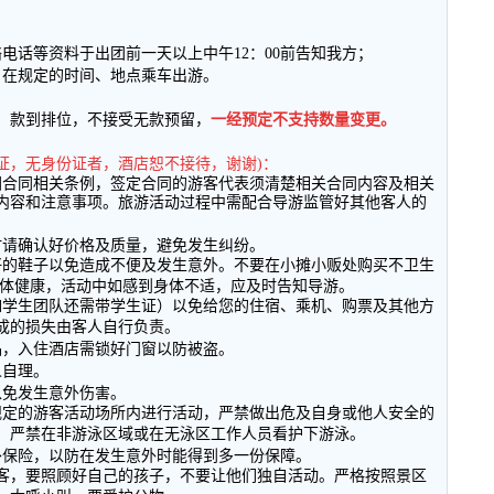
络电话等资料于出团前一天以上中午
12
：
00
前告知我方；
日在规定的时间、地点乘车出游。
，款到排位，不接受无款预留，
一经预定不支持数量变更。
证，无身份证者，酒店恕不接待，谢谢
)
：
团合同相关条例，签定合同的游客代表须清楚相关合同内容及相关
内容和注意事项。旅游活动过程中需配合导游监管好其他客人的
时请确认好价格及质量，避免发生纠纷。
好的鞋子以免造成不便及发生意外。不要在小摊小贩处购买不卫生
体健康，活动中如感到身体不适，应及时告知导游。
如学生团队还需带学生证）以免给您的住宿、乘机、购票及其他方
成的损失由客人自行负责。
品，入住酒店需锁好门窗以防被盗。
人自理。
以免发生意外伤害。
规定的游客活动场所内进行活动，严禁做出危及自身或他人安全的
，严禁在非游泳区域或在无泳区工作人员看护下游泳。
外保险，以防在发生意外时能得到多一份保障。
客，要照顾好自己的孩子，不要让他们独自活动。严格按照景区