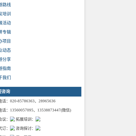
游路线
议培训
展活动
拼专辑
办项目
业动态
游分享
游指南
于我们
迎咨询
话：020-85786363、28965636
话：13560057095、13538873447(微信)
会议：
拓展培训：
代订：
咨询探讨：