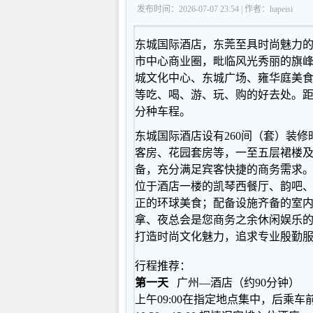
发布时间：2026-07-07 23:54 | 作者：hapeisi
东城国际酒店，东莞至具时尚魅力
市中心商业圈，毗临风光秀丽的旗
城文化中心、东城广场、雍华庭美食
等吃、喝、游、玩、购的好去处。
分种车程。
东城国际酒店设有260间（套）装
客房、花园套房等，一至五层裙楼
备，充分满足宾客快捷的商务需求
位于酒店一楼的凯琴西餐厅、韵吧
正的环球美食；配备设施齐备的室
拿、夜总会是您商务之余休闲娱乐
打造时尚文化魅力，追求专业殷勤
行程推荐：
第一天
广州―酒店（约90分钟）
上午09:00在指定地点集中，后乘车