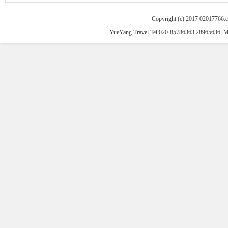
Copyright (c) 2017 02017766.
YueYang Travel Tel:020-85786363 28965636, 