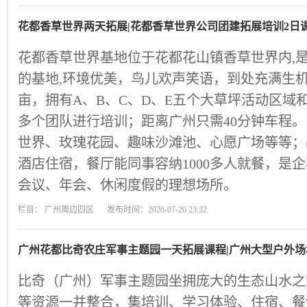
花都香草世界两天拓展|花都香草世界公司团建拓展培训2日
花都香草世界基地位于花都花山镇香草世界内,
的基地,环境优美，鸟儿欢声笑语，到处充满生机
亩，拥有A、B、C、D、E五个大草坪活动区域
多个团队进行培训；距离广州只需40分钟车程。
世界、玫瑰花园、趣味沙滩池、心愿广场等等；
酒店住宿，餐厅能同事容纳1000多人就餐，是
会议、年会、休闲度假的理想场所。
栏目：
广州周边四区
发布时间：2026-07-20 23:32
广州花都比奇农庄军事主题园一天拓展课程|广州大型户外场
比奇（广州）军事主题园坐拥庞大的生态山水之
等资源一并整合，集培训、学习体验、住宿、餐