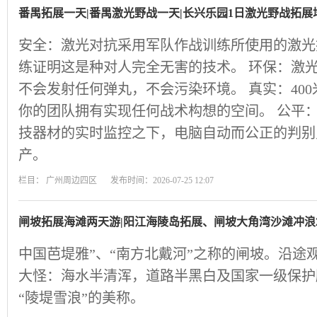
番禺拓展一天|番禺激光野战一天|长兴乐园1日激光野战拓展
安全：激光对抗采用军队作战训练所使用的激光
练证明这是种对人完全无害的技术。 环保：激
不会发射任何弹丸，不会污染环境。 真实：40
你的团队拥有实现任何战术构想的空间。 公平：
技器材的实时监控之下，电脑自动而公正的判别
产。
栏目：
广州周边四区
发布时间：2026-07-25 12:07
闸坡拓展海滩两天游|阳江海陵岛拓展、闸坡大角湾沙滩冲浪
中国芭堤雅”、“南方北戴河”之称的闸坡。沿途
大怪：海水半清浑，道路半黑白及国家一级保护
“陵堤雪浪”的美称。