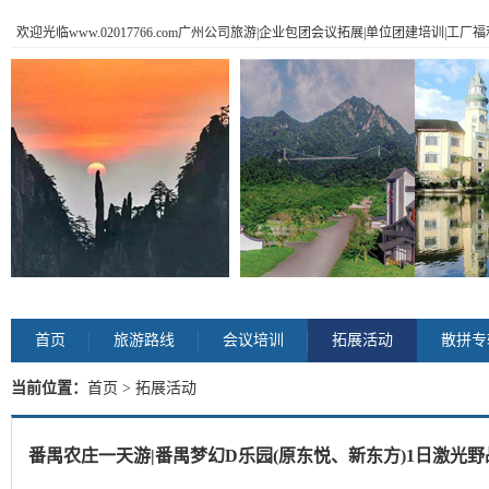
欢迎光临www.02017766.com广州公司旅游|企业包团会议拓展|单位团建培训|工
首页
旅游路线
会议培训
拓展活动
散拼专
当前位置：
首页
> 拓展活动
番禺农庄一天游|番禺梦幻D乐园(原东悦、新东方)1日激光野