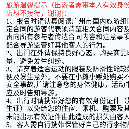
旅游温馨提示（出游者需带本人有效身
店恕不接待，谢谢
)
：
1
、报名时请认真阅读广州市国内旅游组
定合同的游客代表须清楚相关合同内容
责向所有参与者传达合同内容和注意事
配合导游监管好其他客人的行为。
2
、出门在外请保持良好心态，购买商品
量，避免发生纠纷。
3
、请穿着适合运动的服装及防滑性能较
便及发生意外。不要在小摊小贩处购买
安全事故
,
并请注意您的身体健康，活动
应及时告知导游。
4
、出行时请携带好您的有效身份证件（
生证）以免给您的住宿、乘机、购票及
未能出示有效证件由此造成的损失由客
5
、客人需自行携带保管好自己的行李物