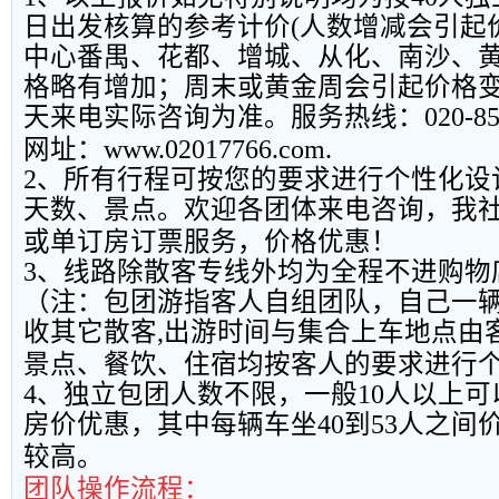
日出发核算的参考计价
(
人数增减会引起
中心番禺、花都、增城、从化、南沙、
格略有增加；周末或黄金周会引起价格
天来电实际咨询为准。服务热线：
020-8
网址：
www.02017766.com.
2
、所有行程可按您的要求进行个性化设
天数、景点。欢迎各团体来电咨询，我
或单订房订票服务，价格优惠！
3
、线路除散客专线外均为全程不进购物
（注：包团游指客人自组团队，自己一
收其它散客
,
出游时间与集合上车地点由
景点、餐饮、住宿均按客人的要求进行
4
、独立包团人数不限，一般
10
人以上可
房价优惠，其中每辆车坐
40
到
53
人之间
较高。
团队操作流程：