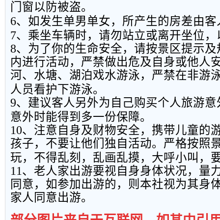
门窗以防被盗。
6
、如发生单男单女，所产生的房差由客
7
、乘坐车辆时，请勿站立或离开坐位，
8
、为了你的生命安全，请按景区提示及
内进行活动，严禁做出危及自身或他人
河、水塘、湖泊戏水游泳，严禁在非游
人员看护下游泳。
9
、建议客人另外为自己购买个人旅游意
意外时能得到多一份保障。
10
、注意自身及财物安全，携带儿童的
孩子，不要让他们独自活动。严格按照
玩，不得乱刻，乱画乱摸，大呼小叫，
11
、老人家出游要视自身身体状况，量
同意，如参加出游的，则本社视为其身
家人同意出游。