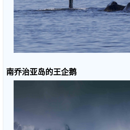
南乔治亚岛的王企鹅