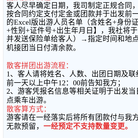
客人尽早确定日期，我司制定正规合同
按合同约定支付定金或团款并于出发前
的
Excel
版出游人员名单（含姓名
+
身份
+
性别
+
证件号
+
出生年月日】，我社将于
并发送保险单给客人）→指定时间和地
机接团当日付清余款。
散客拼团出游流程：
1
、客人请将姓名、人数、出团日期及联
前一天以上中午
12
：
00
前告知我方；
2
、游客凭报名信息等相关证明于出发当
点乘车出游。
散客算方式：
游客请在一经落实后将所有团款付与我
无款预留，
一经预定不支持数量变更。