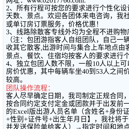
网址：
www.02017766.com.
2
、所有行程可按您的要求进行个性化设
天数、景点。欢迎各团体来电咨询，我
或单订房订票服务，价格优惠！
3
、线路除散客专线外均为全程不进购物
（注：包团游指客人自组团队，自己一
收其它散客
,
出游时间与集合上车地点由
景点、餐饮、住宿均按客人的要求进行
4
、独立包团人数不限，一般
10
人以上可
房价优惠，其中每辆车坐
40
到
53
人之间
较高。
团队操作流程：
客人尽早确定日期，我司制定正规合同
按合同约定支付定金或团款并于出发前
的
Excel
版出游人员名单（含姓名
+
身份
+
性别
+
证件号
+
出生年月日】，我社将于
并发送保险单给客人）→指定时间和地