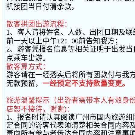
机接团当日付清余款。
散客拼团出游流程：
1
、客人请将姓名、人数、出团日期及联
前一天以上中午
12
：
00
前告知我方；
2
、游客凭报名信息等相关证明于出发当
点乘车出游。
散客算方式：
游客请在一经落实后将所有团款付与我
无款预留，
一经预定不支持数量变更。
旅游温馨提示（出游者需带本人有效身
店恕不接待，谢谢
)
：
1
、报名时请认真阅读广州市国内旅游组
定合同的游客代表须清楚相关合同内容
责向所有参与者传达合同内容和注意事