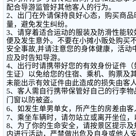
配合导游监管好其他客人的行为。
2
、出门在外请保持良好心态，购买商品
量，避免发生纠纷。
3
、请穿着适合运动的服装及防滑性能较
便及发生意外。不要在小摊小贩处购买
安全事故
,
并请注意您的身体健康，活动
应及时告知导游。
4
、出行时请携带好您的有效身份证件（
生证）以免给您的住宿、乘机、购票及
未能出示有效证件由此造成的损失由客
5
、客人需自行携带保管好自己的行李物
门窗以防被盗。
6
、如发生单男单女，所产生的房差由客
7
、乘坐车辆时，请勿站立或离开坐位，
8
、为了你的生命安全，请按景区提示及
内进行活动，严禁做出危及自身或他人