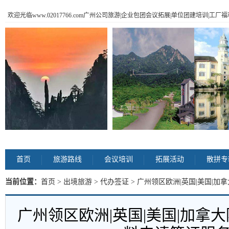
欢迎光临www.02017766.com广州公司旅游|企业包团会议拓展|单位团建培训|工
首页
旅游路线
会议培训
拓展活动
散拼专
当前位置：
首页
>
出境旅游
>
代办签证
> 广州领区欧洲|英国|美国|加
容
广州领区欧洲|英国|美国|加拿