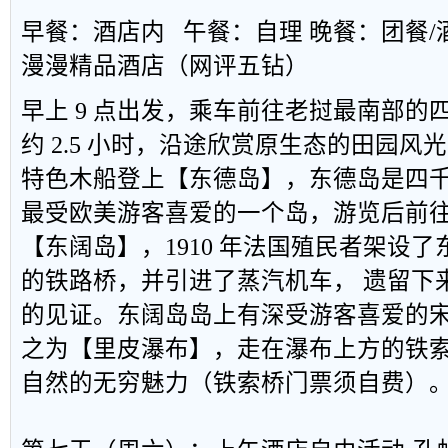
早餐：酒店内
午餐：自理
晚餐：团餐
/
漫漫精品酒店（网评五钻）
早上
9
点出发，乘车前往老挝最南部的
约
2.5
小时，沿途欣赏原生态的田园风光
特色木船登上【东德岛】，东德岛是四
最受欧美游客喜爱的一个岛，游览后前
【东阔岛】，
1910
年法国殖民者架设了
的铁路桥，并引进了蒸汽机车， 遗留下
的见证。东阔岛岛上有深受游客喜爱的
之为【里皮瀑布】，走在瀑布上方的铁
自然的无穷魅力（铁索桥门票须自费）