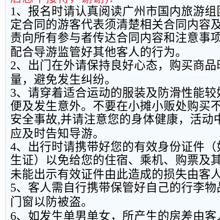
1
、报名时请认真阅读广州市国内旅游组
定合同的游客代表须清楚相关合同内容
责向所有参与者传达合同内容和注意事
配合导游监管好其他客人的行为。
2
、出门在外请保持良好心态，购买商品
量，避免发生纠纷。
3
、请穿着适合运动的服装及防滑性能较
便及发生意外。不要在小摊小贩处购买
安全事故
,
并请注意您的身体健康，活动
应及时告知导游。
4
、出行时请携带好您的有效身份证件（
生证）以免给您的住宿、乘机、购票及
未能出示有效证件由此造成的损失由客
5
、客人需自行携带保管好自己的行李物
门窗以防被盗。
6
、如发生单男单女，所产生的房差由客