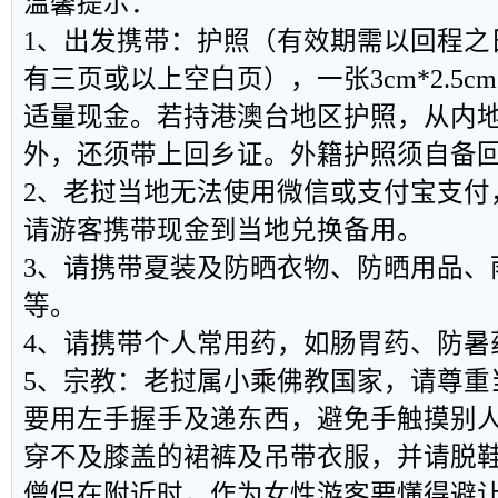
温馨提示：
1、出发携带：护照（有效期需以回程之日
有三页或以上空白页），一张3cm*2.5c
适量现金。若持港澳台地区护照，从内
外，还须带上回乡证。外籍护照须自备
2、老挝当地无法使用微信或支付宝支付
请游客携带现金到当地兑换备用。
3、请携带夏装及防晒衣物、防晒用品、
等。
4、请携带个人常用药，如肠胃药、防暑
5、宗教：老挝属小乘佛教国家，请尊重
要用左手握手及递东西，避免手触摸别
穿不及膝盖的裙裤及吊带衣服，并请脱
僧侣在附近时，作为女性游客要懂得避