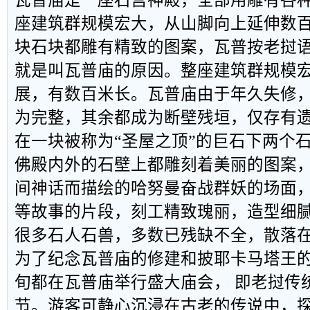
座建筑群规模宏大，从山脚向上延伸数
块石块都雕有精致的图案，瓦普按老挝
就是叫瓦普庙的原因。整座建筑群规模
展，有数百米长。瓦普庙由于年久失修
为完整，其余都成为断壁残垣，仅存有
在一块被称为
“
圣屋之顶
”
的巨石下两个
佛殿内外的石壁上都雕刻着美丽的图案
间神话而描绘的哈努曼奋战群妖的场面
等故事的片段，刻工精致瑰丽，造型细
很多石人石兽，多数已残缺不全，散落
为了纪念瓦普庙的修建和披耶卡马塔王
旬都在瓦普庙举行盛大庙会， 即老挝传
节。游客可静心沉浸在古老的传说中，