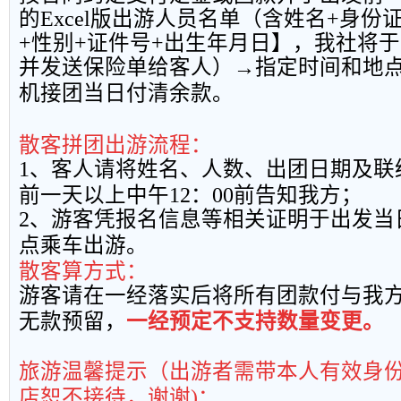
的
Excel
版出游人员名单（含姓名
+
身份
+
性别
+
证件号
+
出生年月日】，我社将于
并发送保险单给客人）→指定时间和地
机接团当日付清余款。
散客拼团出游流程：
1
、客人请将姓名、人数、出团日期及联
前一天以上中午
12
：
00
前告知我方；
2
、游客凭报名信息等相关证明于出发当
点乘车出游。
散客算方式：
游客请在一经落实后将所有团款付与我
无款预留，
一经预定不支持数量变更。
旅游温馨提示（出游者需带本人有效身
店恕不接待，谢谢
)
：