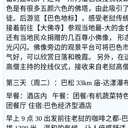
色是有很多五颜六色的佛塔，由此吸引
徒。后游览【巴色地标】，感受老挝传
接着前往【大佛寺】参观当地最-大的金
还有当地民众捐赠的几百尊小佛像， 形
光闪闪。佛像旁边的观景平台可将巴色
气好，可以欣赏日落和晚霞。 另外，在
高僧主持的拴线仪式，接收来自老挝高
第三天（周二）：巴松
33km
庙
-
达漾瀑
早餐：酒店内
午餐：团餐
/
有机蔬菜特
团餐厅
住宿
:
巴色经济型酒店
早上
9
点
30
出发前往老挝的咖啡之都
-