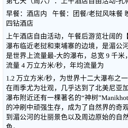
第七天（周六）：上午酒店自由活动
-
孔
早餐：酒店内
午餐：团餐
/
老挝风味餐 
四钻酒店
上午酒店自由活动，午餐后游览壮阔的
瀑布临近老挝和柬埔寨的边境，是湄公河
是世界上流量最-大的瀑布，总宽
9
千米
流量
4
万立方米
/
秒，年均流量为
1.2
万立方米
/
秒，为世界十二大瀑布之一
在雨季尤为壮观，几乎达到了北美尼亚
瀑布附近还有一棵著名的
“
神树
”Manikho
的冲刷中顽强生存，成为了自然界的奇
到湄公河的壮丽景色以及周边原始的自
色。