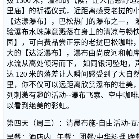
拔
1300
米，温和的气候，让人倍感舒适
里庙】的祈福仪式，近距离感受老挝的
【达漾瀑布】，巴松热门的瀑布之一， 
验瀑布水珠肆意溅落在身上的清凉与畅
园】，可自费品尝正宗的老挝巴松咖啡，
大的【达泛瀑布】，瀑布由尚皮河和帕
水流从高处倾泻而下， 如同银河坠地，
达
120
米的落差让人瞬间感受到了大自
里，你不仅可以远距离欣赏瀑布的壮美
列刺激有趣的活动
--
瀑布飞索、空中咖啡
以看到绝美的彩虹。
第四天（周三）：清晨布施
-
自由活动
-
瓦
早餐：酒店内
午餐：团餐
/
中华料理
晚