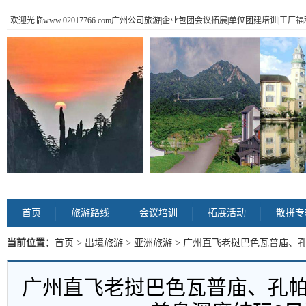
欢迎光临www.02017766.com广州公司旅游|企业包团会议拓展|单位团建培训|工
首页
旅游路线
会议培训
拓展活动
散拼专
当前位置：
首页
>
出境旅游
>
亚洲旅游
> 广州直飞老挝巴色瓦普庙、
内容
广州直飞老挝巴色瓦普庙、孔