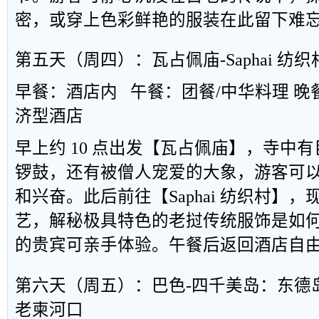
密，或穿上色彩鲜艳的服装在此留下难
第五天（周四）：瓦占佩庙
-Saphai
纺织
早餐：酒店内
午餐：团餐
/
中华料理
晚
济型酒店
早上约
10
点出发【瓦占佩庙】，寺中有
锣鼓，还有被僧人宠爱的大象，游客可
和兴奋。此后前往【
Saphai
纺织村】，
艺，解秘极具特色的老挝传统服饰是如
的贵宾可亲手体验。午餐后返回酒店自
第六天（周五）：巴色
-
四千美岛：东德
老柬河口