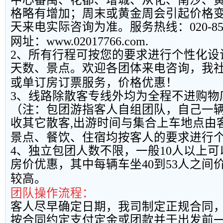
格略有增加；周末或黄金周会引起价格
天来电实际咨询为准。服务热线：
020-8
网址：
www.02017766.com.
2
、所有行程可按您的要求进行个性化设
天数、景点。欢迎各团体来电咨询，我
或单订房订票服务，价格优惠！
3
、线路除散客专线外均为全程不进购物
（注：包团游指客人自组团队，自己一
收其它散客
,
出游时间与集合上车地点由
景点、餐饮、住宿均按客人的要求进行
4
、独立包团人数不限，一般
10
人以上可
房价优惠，其中每辆车坐
40
到
53
人之间
较高。
团队操作流程：
客人尽早确定日期，我司制定正规合同
按合同约定支付定金或团款并于出发前