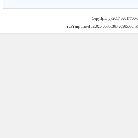
Copyright (c) 2017 02017766.
YueYang Travel Tel:020-85786363 28965636, 