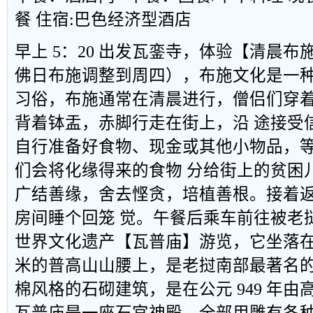
餐
住宿
:
巴色经济型酒店
早上
5
：
20
出发瓦銮寺，体验【清晨布
佛日布施调整到周四），布施文化是一
习俗，布施通常在清晨进行，僧侣们穿
背着钵盂，赤脚行走在街上，沿 途接受
自行准备好食物、现金或其他小物品，
们会将化缘得来的食物 分给街上的贫困
广结善缘，舍去悭贪，培植善根。接着
房间睡个回笼 觉。午餐后乘车前往被老
世界文化遗产【瓦普庙】游览，它坐落
米的普高山山腰上，是老挝南部最著名
棉风格的石砌建筑，是在公元
949
年由
瓦普庙是一座石宫神殿，全部用雕有各