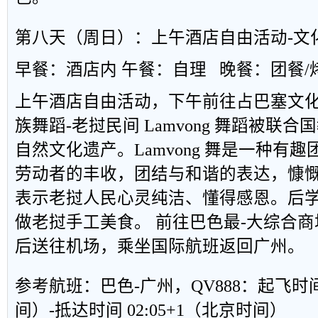
第八天（周日）：上午酒店自由活动
-
文
早餐：酒店内 午餐：自理
晚餐：团餐
/
上午酒店自由活动，下午前往占巴塞文
族舞蹈
-
老挝民间
Lamvong
舞蹈被联合国
自然文化遗产。
Lamvong
舞是一种有趣
劳动者的丰收，团结与和谐的表达，慷
表示老挝人民心灵纯洁、懂得感恩。后
做老挝手工美食。 前往巴色最-大综合商
后送往机场，乘坐国际航班返回广州。
参考航班：巴色
-
广州，
QV888
：起飞时
间）
-
抵达时间
02:05+1
（北京时间）