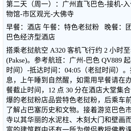
第二天（周一）：广州直飞巴色
-
接机
-
入
物馆
-
市区观光
-
大佛寺
早餐：酒店
午餐：特色老挝粉
晚餐：
巴色经济型酒店
搭乘老挝航空
A320
客机飞行约
2
小时至
(Pakse)
。参考航班：广州
-
巴色
QV889
起
时间）
-
抵达时间：
04:05
（老挝时间）。
息，上午睡到自然醒，如需用早餐请在
餐截止时间，
12
点
30
分在酒店大堂集合
爆的老挝粉店品尝特色老挝粉，后乘车
了解占巴塞历史和文物。接着游览巴色
寺以其华丽的水泥柱、木刻大门和壁画
富的建筑群中还有一所为僧侣教授佛教