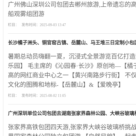
广州佛山深圳公司包团去郴州旅游,上帝遗忘的高
船观雾组团游
栏目： 发布时间：2025-09-03 13:47
长沙橘子洲头、铜官窑古镇、岳麓山、马王堆三日定制小包
暑期总动员嗨翻一夏，沉浸式全景游览百亿打造
乐园】 毛主席的《沁园春·长沙》原创地—【橘
高的网红商业中心之一【黄兴南路步行街】 不
文化的图腾和地标-【岳麓山】&【爱晚亭】
栏目： 发布时间：2025-08-02 11:05
广州深圳单位公司包团去湖南张家界森林公园、大峡谷玻璃
张家界高铁包团四天游,张家界大峡谷玻璃桥挑战