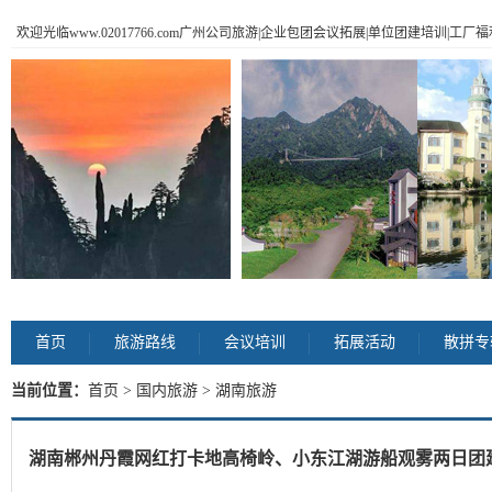
欢迎光临www.02017766.com广州公司旅游|企业包团会议拓展|单位团建培训|工
首页
旅游路线
会议培训
拓展活动
散拼专
当前位置：
首页
>
国内旅游
> 湖南旅游
湖南郴州丹霞网红打卡地高椅岭、小东江湖游船观雾两日团