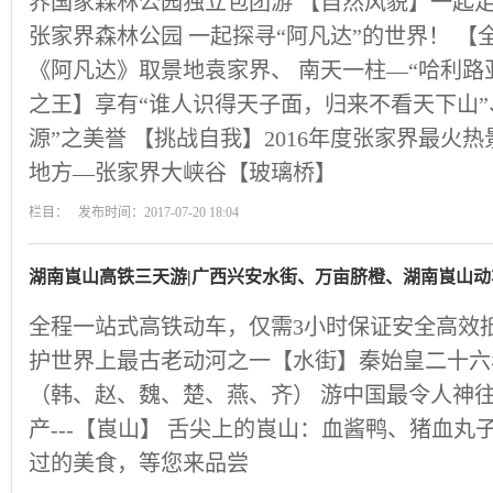
界国家森林公园独立包团游 【自然风貌】一起走
张家界森林公园 一起探寻“阿凡达”的世界！ 
《阿凡达》取景地袁家界、 南天一柱—“哈利路亚
之王】享有“谁人识得天子面，归来不看天下山”
源”之美誉 【挑战自我】2016年度张家界最火热
地方—张家界大峡谷【玻璃桥】
栏目： 发布时间：2017-07-20 18:04
湖南崀山高铁三天游|广西兴安水街、万亩脐橙、湖南崀山
全程一站式高铁动车，仅需3小时保证安全高效
护世界上最古老动河之一【水街】秦始皇二十六年
（韩、赵、魏、楚、燕、齐） 游中国最令人神
产---【崀山】 舌尖上的崀山：血酱鸭、猪血
过的美食，等您来品尝