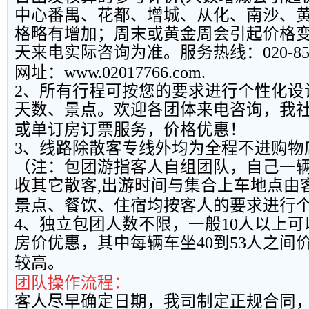
中心番禺、花都、增城、从化、南沙、
格略有增加；周末或黄金周会引起价格
天来电实际咨询为准。服务热线：
020-8
网址：
www.02017766.com.
2
、所有行程可按您的要求进行个性化设
天数、景点。欢迎各团体来电咨询，我
或单订房订票服务，价格优惠！
3
、线路除散客专线外均为全程不进购物
（注：包团游指客人自组团队，自己一
收其它散客
,
出游时间与集合上车地点由
景点、餐饮、住宿均按客人的要求进行
4
、独立包团人数不限，一般
10
人以上可
房价优惠，其中每辆车坐
40
到
53
人之间
较高。
团队操作流程：
客人尽早确定日期，我司制定正规合同