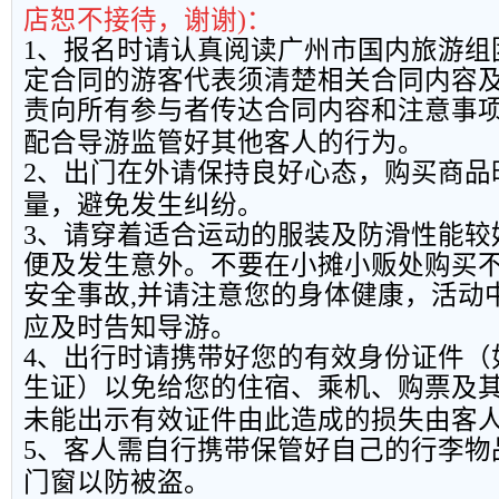
店恕不接待，谢谢
)
：
1
、报名时请认真阅读广州市国内旅游组
定合同的游客代表须清楚相关合同内容
责向所有参与者传达合同内容和注意事
配合导游监管好其他客人的行为。
2
、出门在外请保持良好心态，购买商品
量，避免发生纠纷。
3
、请穿着适合运动的服装及防滑性能较
便及发生意外。不要在小摊小贩处购买
安全事故
,
并请注意您的身体健康，活动
应及时告知导游。
4
、出行时请携带好您的有效身份证件（
生证）以免给您的住宿、乘机、购票及
未能出示有效证件由此造成的损失由客
5
、客人需自行携带保管好自己的行李物
门窗以防被盗。