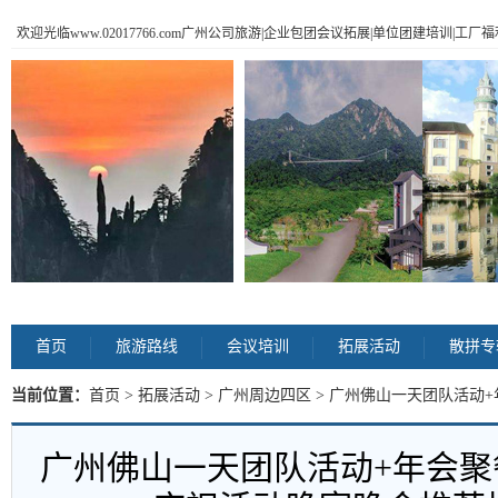
欢迎光临www.02017766.com广州公司旅游|企业包团会议拓展|单位团建培训|工
首页
旅游路线
会议培训
拓展活动
散拼专
当前位置：
首页
>
拓展活动
>
广州周边四区
> 广州佛山一天团队活动
晚会推荐场地流程 内容
广州佛山一天团队活动+年会聚