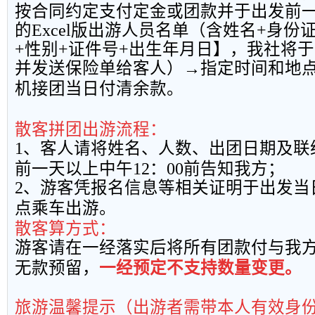
按合同约定支付定金或团款并于出发前
的
Excel
版出游人员名单（含姓名
+
身份
+
性别
+
证件号
+
出生年月日】，我社将于
并发送保险单给客人）→指定时间和地
机接团当日付清余款。
散客拼团出游流程：
1
、客人请将姓名、人数、出团日期及联
前一天以上中午
12
：
00
前告知我方；
2
、游客凭报名信息等相关证明于出发当
点乘车出游。
散客算方式：
游客请在一经落实后将所有团款付与我
无款预留，
一经预定不支持数量变更。
旅游温馨提示（出游者需带本人有效身