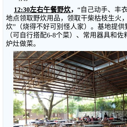
12:30
左右午餐野炊
，
“自己动手、丰
地点领取野炊用品，领取干柴枯枝生火，
炊”（烧得不好可别怪人家）。基地提供
（可自行搭配
6-8
个菜）、常用器具和佐
炉灶做菜。