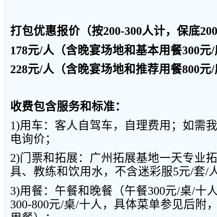
打包优惠报价（按
20
0
-300人计，保底
20
178
元
/
人（含晚宴场地和基本用餐
300
元
/
228
元
/
人（含晚宴场地和推荐用餐
800
元
/
收费包含服务和标准：
1)
用车：客人自驾车，自理费用；如需
电询价；
2)
门票和拓展：广州拓展基地一天专业
具、教练和饮用水，不含迷彩服
5
元
/
套
/
3)
用餐：午餐和晚餐（午餐
300
元
/
桌
/
十
300-800
元
/
桌
/
十人，具体菜单参见后附