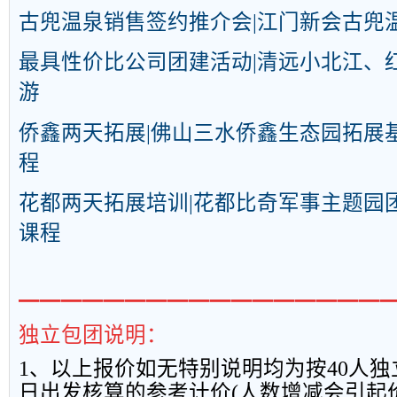
古兜
温泉销售签约推介会|江门新会
古兜
最具性价比公司团建活动|清远小北江、
游
侨鑫两天
拓展
|佛山三水侨鑫生态园
拓展
程
花都两天拓展培训|花都比奇军事主题园
课程
━━━━━━━━━━━━━━━━━
独立包团说明：
1
、以上报
价如无特别说明均为按
40
人独
日出发核算的参考计价
(
人数增减会引起