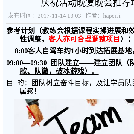
庆祝活动晚宴晚会推荐
发布时间：2017-11-14 13:03 | 作者：hapeisi
参考计划（教练会根据课程实操进展和
性调整，
客人亦可合理调整项目
）
8:00
客人自驾车约
1
小时到达拓展基地
09:00
—
09:30
团队建立——建立团队（
歌、队徽，破冰游戏）。
目
的：团队树立奋斗目标，及让学员队
属感！