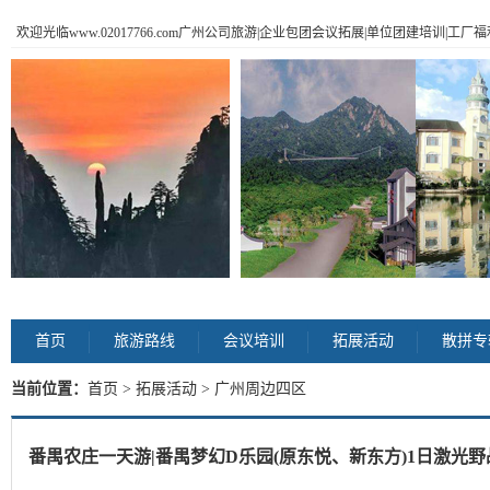
欢迎光临www.02017766.com广州公司旅游|企业包团会议拓展|单位团建培训|工
首页
旅游路线
会议培训
拓展活动
散拼专
当前位置：
首页
>
拓展活动
> 广州周边四区
番禺农庄一天游|番禺梦幻D乐园(原东悦、新东方)1日激光野