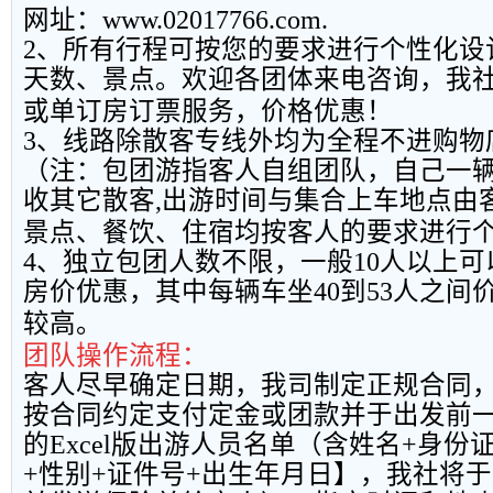
网址：
www.02017766.com.
2
、所有行程可按您的要求进行个性化设
天数、景点。欢迎各团体来电咨询，我
或单订房订票服务，价格优惠！
3
、线路除散客专线外均为全程不进购物
（注：包团游指客人自组团队，自己一
收其它散客
,
出游时间与集合上车地点由
景点、餐饮、住宿均按客人的要求进行
4
、独立包团人数不限，一般
10
人以上可
房价优惠，其中每辆车坐
40
到
53
人之间
较高。
团队操作流程：
客人尽早确定日期，我司制定正规合同
按合同约定支付定金或团款并于出发前
的
Excel
版出游人员名单（含姓名
+
身份
+
性别
+
证件号
+
出生年月日】，我社将于