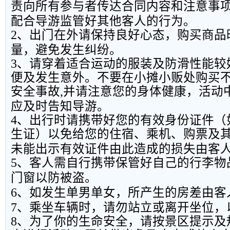
责向所有参与者传达合同内容和注意事
配合导游监管好其他客人的行为。
2
、出门在外请保持良好心态，购买商品
量，避免发生纠纷。
3
、请穿着适合运动的服装及防滑性能较
便及发生意外。不要在小摊小贩处购买
安全事故
,
并请注意您的身体健康，活动
应及时告知导游。
4
、出行时请携带好您的有效身份证件（
生证）以免给您的住宿、乘机、购票及
未能出示有效证件由此造成的损失由客
5
、客人需自行携带保管好自己的行李物
门窗以防被盗。
6
、如发生单男单女，所产生的房差由客
7
、乘坐车辆时，请勿站立或离开坐位，
8
、为了你的生命安全，请按景区提示及