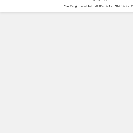
YueYang Travel Tel:020-85786363 28965636, 