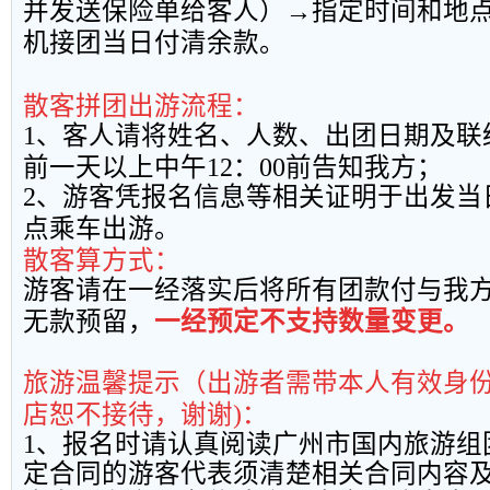
并发送保险单给客人）→指定时间和地
机接团当日付清余款。
散客拼团出游流程：
1
、客人请将姓名、人数、出团日期及联
前一天以上中午
12
：
00
前告知我方；
2
、游客凭报名信息等相关证明于出发当
点乘车出游。
散客算方式：
游客请在一经落实后将所有团款付与我
无款预留，
一经预定不支持数量变更。
旅游温馨提示（出游者需带本人有效身
店恕不接待，谢谢
)
：
1
、报名时请认真阅读广州市国内旅游组
定合同的游客代表须清楚相关合同内容