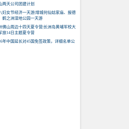
山两天公司团建计划
八妇女节经济一天游|增城何仙姑家庙、报德
、鹤之洲湿地公园一天游
州佛山周边十四天夏令营|长洲岛黄埔军校大
军旅14日主题夏令营
026年中国延长对45国免签政策，详细名单公