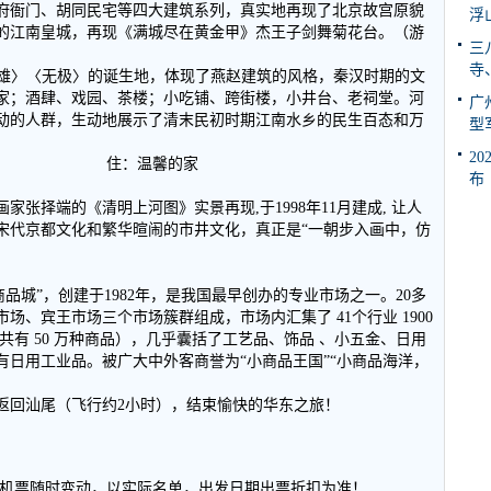
府衙门、胡同民宅等四大建筑系列，真实地再现了北京故宫原貌
浮
的江南皇城，再现《满城尽在黄金甲》杰王子剑舞菊花台。（游
三
寺
英雄〉〈无极〉的诞生地，体现了燕赵建筑的风格，秦汉时期的文
家；酒肆、戏园、茶楼；小吃铺、跨街楼，小井台、老祠堂。河
广
动的人群，生动地展示了清末民初时期江南水乡的民生百态和万
型
2
餐、中餐） 住：温馨的家
布
张择端的《清明上河图》实景再现,于1998年11月建成, 让人
宋代京都文化和繁华暄闹的市井文化，真正是“一朝步入画中，仿
品城”，创建于1982年，是我国最早创办的专业市场之一。20多
、宾王市场三个市场簇群组成，市场内汇集了 41个行业 1900
共有 50 万种商品），几乎囊括了工艺品、饰品 、小五金、日用
日用工业品。被广大中外客商誉为“小商品王国”“小商品海洋，
返回汕尾（飞行约2小时），结束愉快的华东之旅！
散客机票随时变动，以实际名单，出发日期出票折扣为准！