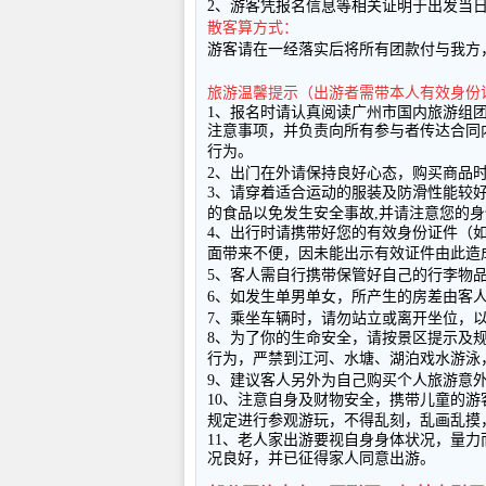
2
、游客凭报名信息等相关证明于出发当
散客算方式：
游客请在一经落实后将所有团款付与我方
旅游温馨提示（出游者需带本人有效身份
1
、报名时请认真阅读广州市国内旅游组
注意事项，并负责向所有参与者传达合同
行为。
2
、出门在外请保持良好心态，购买商品
3
、请穿着适合运动的服装及防滑性能较
的食品以免发生安全事故
,
并请注意您的身
4
、出行时请携带好您的有效身份证件（
面带来不便，因未能出示有效证件由此造
5
、客人需自行携带保管好自己的行李物
6
、如发生单男单女，所产生的房差由客
7
、乘坐车辆时，请勿站立或离开坐位，
8
、为了你的生命安全，请按景区提示及
行为，严禁到江河、水塘、湖泊戏水游泳
9
、建议客人另外为自己购买个人旅游意
10
、注意自身及财物安全，携带儿童的游
规定进行参观游玩，不得乱刻，乱画乱摸
11
、老人家出游要视自身身体状况，量力
况良好，并已征得家人同意出游。