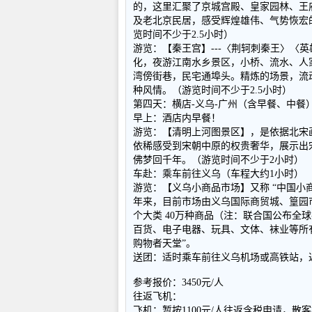
的，这里汇聚了京城宫殿、皇家园林、王
及老北京民居，感受辉煌雄伟、气势恢宏
览时间不少于2.5小时）
游览：【秦王宫】---〈荆轲刺秦王〉〈
化，夜游江南水乡景区，小桥、流水、人
湾傍街巷，民宅通埠头。精炼的场景，流
种风情。（游览时间不少于2.5小时）
第四天：横店-义乌-广州（含早
早上：酒店内早餐！
游览：【清明上河图景区】，是依据北宋画家
依稀感受到宋朝中原的权贵奢华，展示出
佛梦回千年。（游览时间不少于2小时）
车赴：乘车前往义乌（车程大约1小时）
游览：【义乌小商品市场】又称 “中国小商
年来，目前市场由义乌国际商贸城、篁园市场
个大类 40万种商品（注：联合国公布全球
百货、电子电器、玩具、文体、袜业等所有
购物者天堂”。
送团：适时乘车前往义乌机场或高铁站，
参考报价：3450元/人
往返飞机：
飞机：暂按1100元/人往返含税申请，