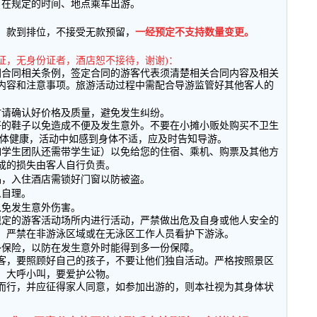
日在规定的时间、地点乘车出游。
，款到排位，不接受无款预留，
一经预定不支持数量变更。
证，无身份证者，酒店恕不接待，谢谢
)
：
团合同相关条例，签定合同的游客代表须清楚相关合同内容及相关
内容和注意事项。旅游活动过程中需配合导游监管好其他客人的
时请确认好价格及质量，避免发生纠纷。
好的鞋子以免造成不便及发生意外。不要在小摊小贩处购买不卫生
体健康，活动中如感到身体不适，应及时告知导游。
如学生团队还需带学生证）以免给您的住宿、乘机、购票及其他方
成的损失由客人自行负责。
品，入住酒店需锁好门窗以防被盗。
人自理。
以免发生意外伤害。
规定的游客活动场所内进行活动，严禁做出危及自身或他人安全的
，严禁在非游泳区域或在无泳区工作人员看护下游泳。
外保险，以防在发生意外时能得到多一份保障。
客，要照顾好自己的孩子，不要让他们独自活动。严格按照景区
，大呼小叫，要爱护公物。
而行，并应征得家人同意，如参加出游的，则本社视为其身体状