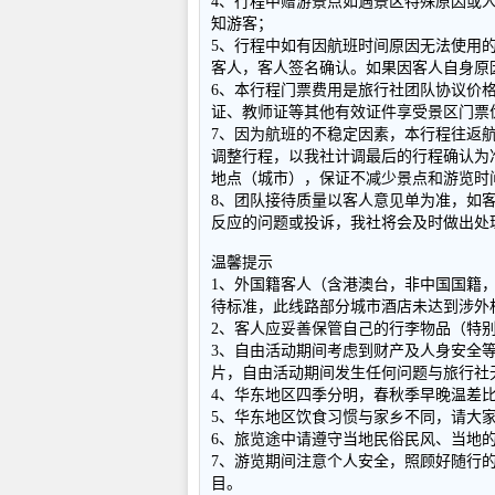
4、行程中赠游景点如遇景区特殊原因或
知游客；
5、行程中如有因航班时间原因无法使用
客人，客人签名确认。如果因客人自身原
6、本行程门票费用是旅行社团队协议价
证、教师证等其他有效证件享受景区门票
7、因为航班的不稳定因素，本行程往返
调整行程，以我社计调最后的行程确认为
地点（城市），保证不减少景点和游览时
8、团队接待质量以客人意见单为准，如
反应的问题或投诉，我社将会及时做出处
温馨提示
1、外国籍客人（含港澳台，非中国国籍
待标准，此线路部分城市酒店未达到涉外
2、客人应妥善保管自己的行李物品（特
3、自由活动期间考虑到财产及人身安全
片，自由活动期间发生任何问题与旅行社
4、华东地区四季分明，春秋季早晚温差
5、华东地区饮食习惯与家乡不同，请大
6、旅览途中请遵守当地民俗民风、当地
7、游览期间注意个人安全，照顾好随行
目。