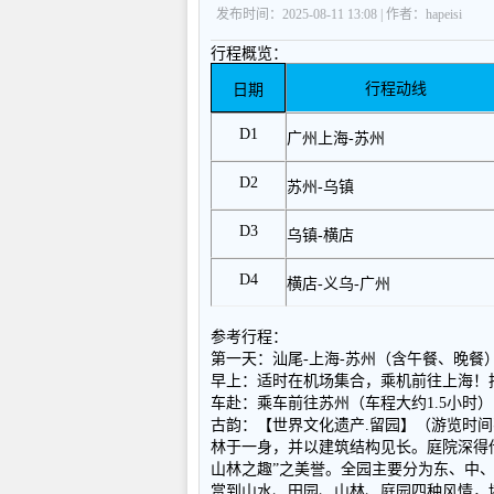
发布时间：2025-08-11 13:08 | 作者：hapeisi
行程概览：
行程动线
日期
D1
广州上海
-
苏州
D2
苏州
-
乌镇
D3
乌镇
-
横店
D4
横店
-
义乌
-
广州
参考行程：
第一天：汕尾-上海-苏州（含午
早上：适时在机场集合，乘机前往上海！
车赴：乘车前往苏州（车程大约1.5小时）
古韵：【世界文化遗产.留园】（游览时间
林于一身，并以建筑结构见长。庭院深得
山林之趣”之美誉。全园主要分为东、中
赏到山水、田园、山林、庭园四种风情，