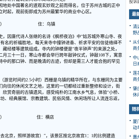
投诉
因地处中国著名的道观玄妙观之前而得名，位于苏州古城的正中
立时起，观前街即成为苏州最繁华的商业中心区。
最
中餐、晚餐） 住：乌镇
清
野
史，因唐代诗人张继的名诗《枫桥夜泊》中“姑苏城外寒山寺、夜
从
是有名的祈福胜地，每天来寺中撞钟进香、祈求平安的信徒络绎不
商
、藏经楼等建筑组成。寺内的钟楼便是“夜半钟声”的来源之处，
二月三十一日，寒山寺都会举行跨年敲钟仪式，钟敲108下，寓意
中
诗中的那口钟、而是晚清的古迹，但却是需三人才能合抱的罕见
日
莲
商
（游览时间约2.5小时）西栅是乌镇的精华所在，与东栅同为主要
们向往的休闲文艺之地，这里的一切都经过重新整修和设计，街
肇
。欣赏奇丽的古镇遗风，感受纯朴的江南水乡气息，体验“小桥、
休
作坊、经典展馆、宗教建筑、民俗风情、休闲场所让人流连忘返，
随
中餐、晚餐） 住：横店
厦
动
去北京，照样游故宫）”，该景区按北京故宫1：1的比例建造
惠