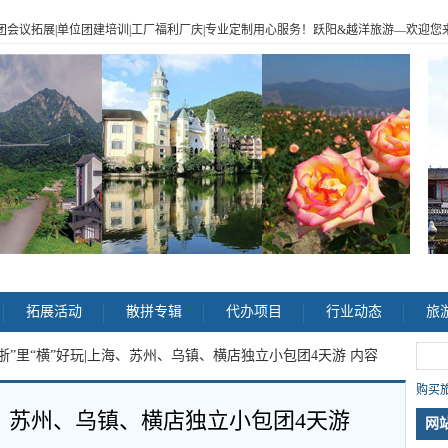
|企业包团会议拓展|单位团建培训|工厂福利厂庆|专业定制用心服务！跃阳
&
越洋旅游
—
欢迎您来电
>
拓展活动
散拼专辑
代办项目
行业动态
旅
“浙”里“横”好玩|上海、苏州、乌镇、横店独立小包团4天游 内容
购买旅
上海、苏州、乌镇、横店独立小包团4天游
网