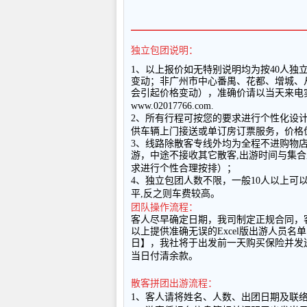
━━━━━━━━━━━━━━━━━━
独立包团说明：
1
、以上报
价如无特别说明均为按
40
人独
变动；非广州市中心番禺、花都、增城、
会引起价格变动），准确价请以当天来电
www.02017766.com.
2
、所有行程可按您的要求进行个性化设
供车辆上门接送或单订房订票服务，价格
3
、线路除散客专线外均为全程不进购物
游，中途不接收其它散客
,
出游时间与集合
求进行个性合理按排）；
4
、独立包团人数不限，一般
10
人以上可
平
,
反之则车费较高。
团队操作流程：
客人尽早确定日期，我司制定正规合同，
以上提供准确无误的
Excel
版出游人员名单
日】，我社将于出发前一天购买保险并发
当日付清余款。
散客拼团出游流程：
1
、客人请将姓名、人数、出团日期及联