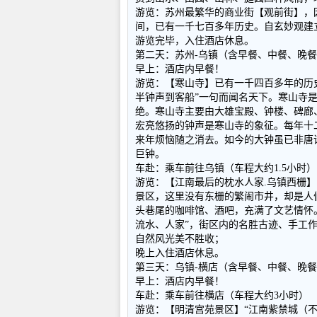
游览：苏州最繁华的商业街【观前街】，
间，已有一千七百多年历史。自玄妙观建
游览完毕，入住酒店休息。
第二天：苏州-乌镇（含早餐、
早上：酒店内早餐！
游览：【寒山寺】已有一千四百多年的历
半钟声到客船”一句而闻名天下。寒山寺
绝。寒山寺主要由大雄宝殿、钟楼、碑廊
宏亮悠扬的钟声是寒山寺的象征。每年十
来年烦恼随之消去。如今的大钟虽已非唐
巨钟。
车赴：乘车前往乌镇（车程大约1.5小时）
游览：【江南最后的枕水人家.乌镇西栅】
景区，这里没有东栅的繁闹市井，却是人
头巷尾的咖啡馆、酒吧，充满了文艺情怀
流水、人家”，街区内的名胜古迹、手工
自然风光美不胜收；
晚上入住酒店休息。
第三天：乌镇-横店（含早餐、
早上：酒店内早餐！
车赴：乘车前往横店（车程大约3小时）
游览：【明清宫苑景区】“江南紫禁城（不