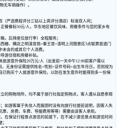
购物无车销操作）。
酒店（严选携程评分三钻以上高评分酒店）标准双人间；
，正餐餐标50元/人，华东地区餐饮风味、用餐条件与您的家乡有
李箱，后排座位放行李）全程服务；
西栅、横店之明清宫苑+秦王宫+清明上河图景区3点联票首道门
中未含的或其它个人消费。
和导游住宿和用餐补贴。
旅游意外保险20万元/人（出发前一天中午12:00前客户需以
号码，无身份证需提供姓名+性别+证件号码+出生年月日，否则视为
自已购买个人旅游意外保险，以防在发生意外时能得到多一份保
设立的购物场所，均不属于旅行社指定购物点，客人遵从自愿参观
情；如游客属于失信人而报团时没有向旅行社提前说明，因客人失
机票、房费、车费、导服费用等等）需要由该客人承担。
况，在保证行程景点游览的前提下，在不减少游览景点和游览时间
整；