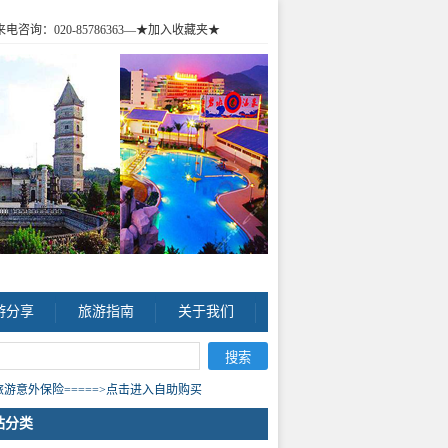
咨询：020-85786363
—★加入收藏夹★
游分享
旅游指南
关于我们
游意外保险=====>点击进入自助购买
站分类