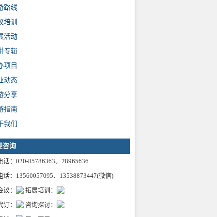
游路线
议培训
展活动
拼专辑
办项目
业动态
游分享
游指南
于我们
迎咨询
话：020-85786363、28965636
话：13560057095、13538873447(微信)
会议：
拓展培训：
代订：
咨询探讨：