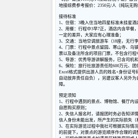
地接综费参考报价：2350元/人（纯玩无
接待标准
1、住宿：3晚入住当地四星标准未挂星
2、用餐：行程中3早7正，酒店内含早餐
一定的差异，大家应有心理准备；
3、交通：当地空调旅游车（18座，无行
4、门票：行程中景点留园、寒山寺、乌镇
票以及备注所含的项目门票，不包含行程
5、导游：优秀导游讲解服务，已含司机
6、保险：旅行社旅游责任险600万元、团体
Excel格式提供出游人员的姓名+身份证
自动放弃责任自负），另建议客人另外为
障。
预定须知
1、行程中遇到的景点、博物馆、餐厅内
自愿购买原则；
2、失信人报名时，请报团时务必告知详
信人身份未能出发，所产生的实际损失（
3、在实际游览过程中我社可根据实际情
的前提下，对景点的游览顺序作合理的调