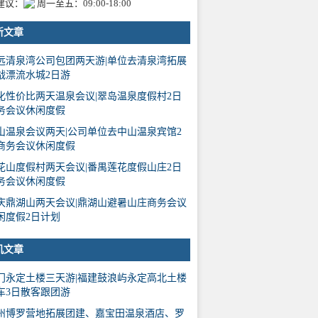
建议：
周一至五：09:00-18:00
新文章
远清泉湾公司包团两天游|单位去清泉湾拓展
战漂流水城2日游
化性价比两天温泉会议|翠岛温泉度假村2日
务会议休闲度假
山温泉会议两天|公司单位去中山温泉宾馆2
商务会议休闲度假
花山度假村两天会议|番禺莲花度假山庄2日
务会议休闲度假
庆鼎湖山两天会议|鼎湖山避暑山庄商务会议
闲度假2日计划
机文章
门永定土楼三天游|福建鼓浪屿永定高北土楼
车3日散客跟团游
州博罗营地拓展团建、嘉宝田温泉酒店、罗