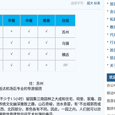
选择字号：
超大
标准
旅
会
拓
早餐
中餐
晚餐
住宿
散
×
√
√
苏州
代
行
√
√
√
乌镇
旅
√
√
√
横店
旅
√
√
×
////
关
欢
餐、晚餐） 住：苏州
办公电
抵达机场后专业的导游接团
移动电
不少于1.5小时）留园集江南园林之大成和住宅、祠堂、家庵、园
旅游
传统文化幽深雅致之趣，山石奇峻，池水青碧，有“不出城郭而或
散拼
、西、北四部分，景色各有不同。因此，一园之内，人们就可以欣
堪称世界建筑空间艺术处理的典范。