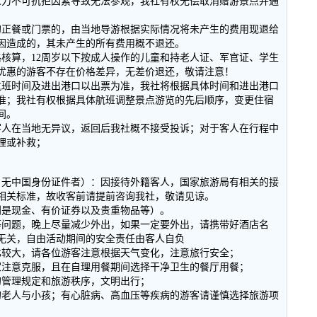
人力不可抗拒因素导致无法参观，我社有权无偿取消赠游景点并通
的正餐或门票的，由当地导游根据实际情况将未产生的费用现退给
因造成的，其未产生的所有费用概不退还。
格核算，12周岁以下按成人操作的儿童和持老人证、军官证、学生
优惠的游客不存在价格差异，无差价退还，敬请注意！
航班时间及进出港口以出票为准，我社将根据具体时间和进出港口
准；我社有权根据具体航班调整景点游览的先后顺序，变更住宿
间。
客人在当地无异议，返回后我社概不接受投诉；对于客人在行程中
理或补救；
，无中国身份证件者）：因接待外籍客人，国家旅游局有相关的接
相关标准，故收客前请提前咨询我社，敬请见谅。
别是现金、有价证券以及贵重物品等）。
等问题，晚上尽量减少外出，如果一定要外出，请携带好酒店名
无关，自由活动期间的安全责任由客人自负
比较大，请各位游客注意根据天气变化，注意旅行安全；
家注意克服，且在自理用餐期间选择干净卫生的餐厅用餐；
的管理规定和旅游秩序，文明出行；
的老人与小孩；有心脏病、高血压等疾病的游客请谨慎选择旅游项